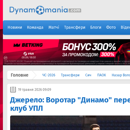
Новини
Команда
Матчі
Трансфери
Блоги
Фото
Віде
Головне
ЧС-2026
Трансфери
Сич
ПАОК
Назар Вол
19 травня 2026 09:09
Джерело: Воротар "Динамо" пер
клуб УПЛ