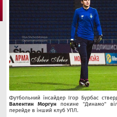
Футбольний інсайдер Ігор Бурбас ствер
Валентин Моргун
покине "Динамо" віл
перейде в інший клуб УПЛ.