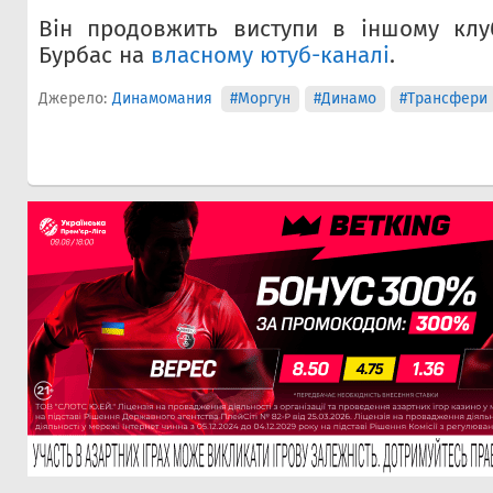
Він продовжить виступи в іншому клуб
Бурбас на
власному ютуб-каналі
.
Джерело:
Динамомания
#Моргун
#Динамо
#Трансфери