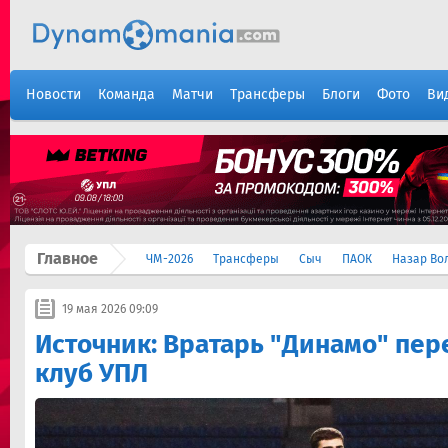
Новости
Команда
Матчи
Трансферы
Блоги
Фото
Ви
Главное
ЧМ-2026
Трансферы
Сыч
ПАОК
Назар Во
19 мая 2026 09:09
Источник: Вратарь "Динамо" пер
клуб УПЛ