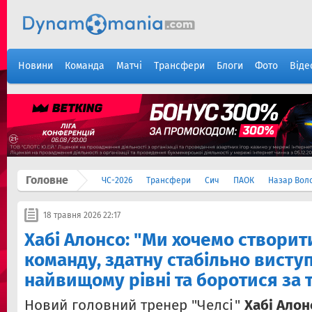
Новини
Команда
Матчі
Трансфери
Блоги
Фото
Віде
Головне
ЧС-2026
Трансфери
Сич
ПАОК
Назар Вол
18 травня 2026 22:17
Хабі Алонсо: "Ми хочемо створити
команду, здатну стабільно висту
найвищому рівні та боротися за 
Новий головний тренер "Челсі"
Хабі Алон