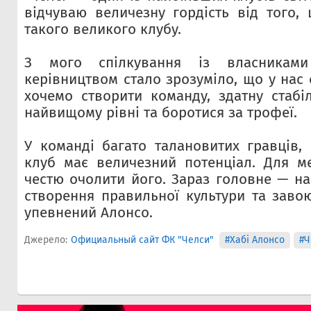
відчуваю величезну гордість від того,
такого великого клубу.
З мого спілкування із власникам
керівництвом стало зрозуміло, що у нас с
хочемо створити команду, здатну стабі
найвищому рівні та боротися за трофеї.
У команді багато талановитих гравців,
клуб має величезний потенціал. Для м
честю очолити його. Зараз головне — на
створення правильної культури та завою
упевнений Алонсо.
Джерело:
Официальный сайт ФК "Челси"
#Хабі Алонсо
#Ч