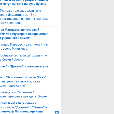
и могут сыграть на руку Путину
ФА может расследовать всю
ность Инфантино за 16 лет
в организации на фоне скандала
тами любовнице
рк Мампасси, получавший
 РФ: "Я хочу мира и прекращения
а украинской земле"
андро Паредес может перейти в
 европейский клуб
ос-Анджелес Гэлакси" объявил о
е Серхи Роберто
ерес" - "Динамо": статистическое
бас: "Нам нужен сильный "Реал".
лп нашего чемпионата, даже
 для подражания"
лузащитник "Брайтона"
ьно перешел в аренду в "Эльче"
otball Meets Data оценил
ость пары "Динамо" – "Твенте" в
плей-офф Лиги конференций