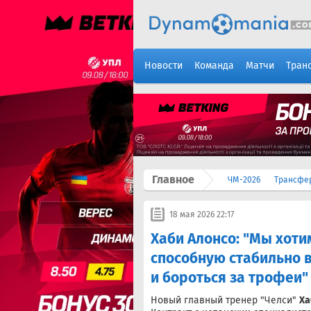
Новости
Команда
Матчи
Тран
Главное
ЧМ-2026
Трансфе
18 мая 2026 22:17
Хаби Алонсо: "Мы хотим
способную стабильно 
и бороться за трофеи"
Новый главный тренер "Челси"
Ха