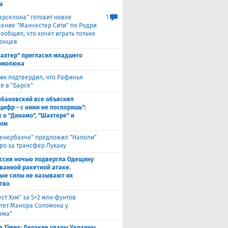
а
Барселона" готовит новое
1
ение "Манчестер Сити" по Родри
сообщил, что хочет играть только
лонцев
ахтер" пригласил младшего
рмолюка
ик подтвердил, что Рафинья
я в "Барсе"
обановский все объяснял
цифр - с ними не поспоришь":
 о "Динамо", "Шахтере" и
ном
енербахче" предложил "Наполи"
вро за трансфер Лукаку
ссия ночью подвергла Одещину
ванной ракетной атаке.
ые силы не называют их
тво
ест Хэм" за 5+2 млн фунтов
тет Манора Соломона у
эма"
e Times: Дерзкие удары Украины