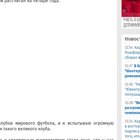
м рассчитан на четыре года.
Новос
12:54
Ка
Рашфорд
сборах 
12:37
В 
"Шахтер
домашне
12:36
"Р
"Ювенту
полуза
12:28
"В
разгром
чемпион
12:24
Ка
клубов мирового футбола, и я испытываю огромную
в восто
м такого великого клуба.
подписа
того, кт