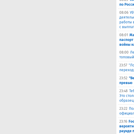
по Росси
08:06
УЕ
деятель
работы 
с выпла
08:01
Ма
паспорт
войны н
08:00
Ле
топовый
23:57
"Л
переход
23:52
"В
превью
23:48
Те
Это сто
образец
23:22
По
официал
23:16
Fo
вероятн
раунде 