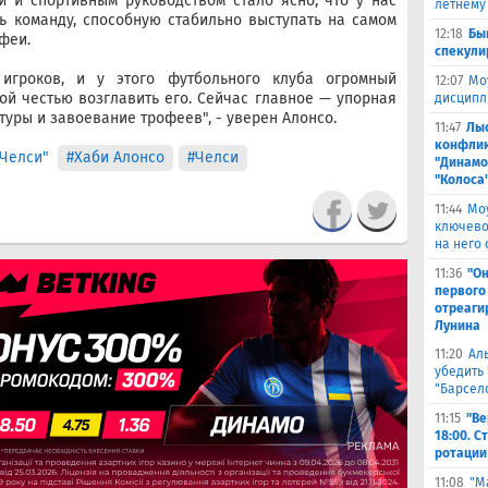
 и спортивным руководством стало ясно, что у нас
летнему
ь команду, способную стабильно выступать на самом
12:18
Бы
феи.
спекули
игроков, и у этого футбольного клуба огромный
12:07
Мо
ой честью возглавить его. Сейчас главное — упорная
дисципл
туры и завоевание трофеев", - уверен Алонсо.
11:47
Лыс
конфлик
Челси"
#Хаби Алонсо
#Челси
"Динамо
"Колоса
11:44
Мо
ключево
на него 
11:36
"Он
первого
отреаги
Лунина
11:20
Ал
убедить 
"Барсел
11:15
"Ве
18:00. 
ротации
11:08
"М