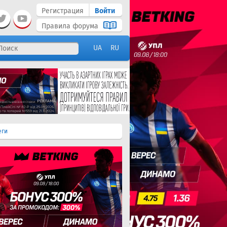
Регистрация
Войти
Правила форума
UA
RU
еги