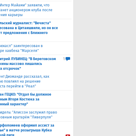
"Интер Майами" заявили, что
танет акционером клуба после
ния карьеры
льский журналист: "Вечиста"
есована в Цитаишвили, но он все
т предложения с Ближнего
ьюкасл" заинтересован в
ре хавбека "Марселя"
итрий ЛУБИНЕЦ: "В Береговском
1
чины массово лишались
х отсрочок"
ент Диоманде рассказал, как
ю повлиял на решение
ста перейти в "Реал"
ан ГЕЦКО: "Отдал бы должное
ным Игоря Костюка за
нный характер"
идель: "Алиссон заслужил право
новным вратарём "Ливерпуля"
рфоломеев оформил ассист за
ьн" в матче розыгрыша Кубка
кой лиги