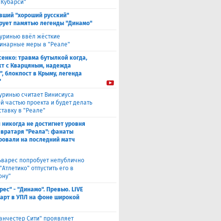
 Кубарси"
вший "хороший русский"
рует памятью легенды "Динамо"
уринью ввёл жёсткие
инарные меры в "Реале"
енко: травма бутылкой когда,
т с Кварцяным, надежда
", блокпост в Крыму, легенда
"
уринью считает Винисиуса
й частью проекта и будет делать
ставку в "Реале"
 никогда не достигнет уровня
 вратаря "Реала": фанаты
ровали на последний матч
ьварес попробует непублично
"Атлетико" отпустить его в
ону"
рес" - "Динамо". Превью. LIVE
Старт в УПЛ на фоне широкой
анчестер Сити" проявляет