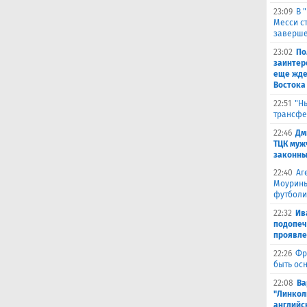
23:09
В 
Месси с
заверше
23:02
По
заинтер
еще жде
Востока
22:51
"Н
трансфе
22:46
Дм
ТЦК муж
законны
22:40
Аг
Моуринь
футболи
22:32
Ив
подопеч
проявле
22:26
Фр
быть ос
22:08
Ва
"Линкол
английс