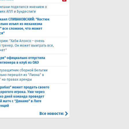
мпани поделился мнением о
иях АПЛ и Бундеслиги
хаил СПИВАКОВСКИЙ: "Костюк
льно изъял из механизма
" все сложное, что может
ся"
орим: "Хаби Алонсо – очень
 тренер. Он может выиграть все,
чет"
аря" официально отпустила
легионера в клуб из ОАЭ
лузащитник сборной Бельгии
ьно перешёл из "Лиона" в
" на правах аренды
рабах" может продать своего
дорогого игрока. Уже через
ко дней команда проведет
й матч с "Динамо" в Лиге
енций
Все новости: