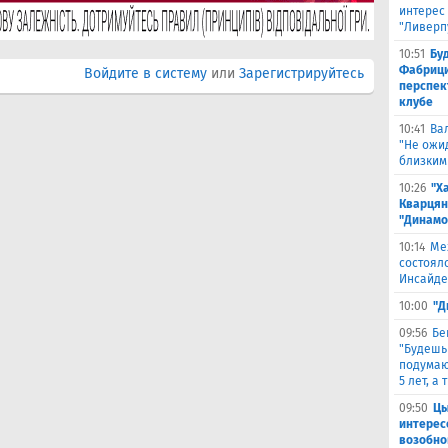
интерес
"Ливерп
10:51
Бу
Фабрици
Войдите в систему
или
Зарегистрируйтесь
перспек
клубе
10:41
Ва
"Не ожид
близким
10:26
"Х
Кварцян
"Динамо
10:14
Ме
состоял
Инсайде
10:00
"Д
09:56
Бе
"Будешь
подумают
5 лет, а
09:50
Цы
интерес
возобно