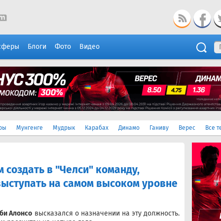
сферы
Блоги
Фото
Видео
ры
Мунгенге
Мудрык
Карабах
Динамо
Ганиву
Верес
Все т
 создать в "Челси" команду,
выступать на самом высоком уровне
би Алонсо
высказался о назначении на эту должность.