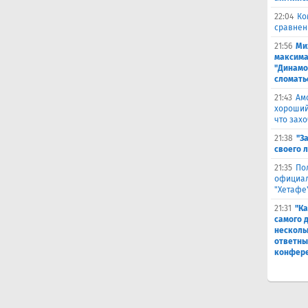
22:04
Ко
сравнен
21:56
Ми
максима
"Динамо
сломать
21:43
Ам
хороший
что захо
21:38
"З
своего 
21:35
По
официал
"Хетафе
21:31
"Ка
самого 
несколь
ответны
конфер