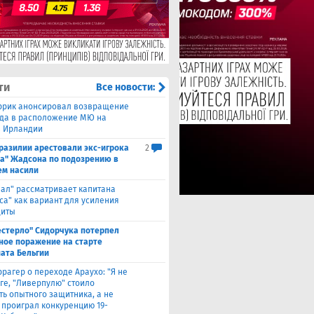
ти
Все новости:
ррик анонсировал возвращение
а в расположение МЮ на
в Ирландии
Бразилии арестовали экс-игрока
2
а" Жадсона по подозрению в
м насили
еал" рассматривает капитана
са" как вариант для усиления
щиты
естерло" Сидорчука потерпел
ное поражение на старте
ата Бельгии
ррагер о переходе Араухо: "Я не
рге, "Ливерпулю" стоило
ть опытного защитника, а не
о проиграл конкуренцию 19-