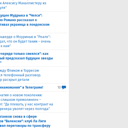
 к Алексису Макаллистеру из
уля"
дущее Мудрыка в "Челси":
о Романо рассказал о
тивах украинца в лондонском
льверде о Моуринью в "Реале":
ал, что он будет таким – очень
 к нам"
ачериди только смеялся": как
ый предсказал будущее звезды
"
жду Фликом и Торресом
ся телефонный разговор.
р раскрыл детали
инамомания" в Телеграме!
10
натия о новом поколении:
 слишком прямолинеен –
: "Да плевать, у нас контракт на
 тренера уволят через полгода"
ганков снова в сфере
ов "Валенсии": клуб Ла Лиги
вил переговоры по трансферу