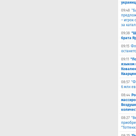
украинц
09:48
​"
предлож
– игрок 
за ката
09:38
"Ш
брата Я
09:15
Фл
останетс
09:11
"Л
языком 
Ковалюк
Кварця
08:57
"Ф
6 млн е
08:44
Ро
массиро
Воздушн
количес
08:27
"В
приобре
"Тоттенх
08:25
Th