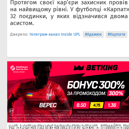
Протягом своєї кар’єри захисник провів
на найвищому рівні. У футболці «Карпат
32 поєдинки, у яких відзначився двом
асистом.
Джерело:
телеграм-канал Inside UPL
#Адамюк
#Карпати