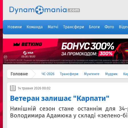
Новини
Команда
Матчі
Трансфери
Блоги
Фото
Віде
Головне
ЧС-2026
Трансфери
Мунгенге
Мудрик
Ка
14 травня 2026 00:02
Ветеран залишає "Карпати"
Нинішній сезон стане останнім для 34-
Володимира Адамюка у складі «зелено-бі