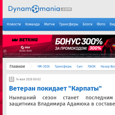
Новости
Команда
Матчи
Трансферы
Блоги
Фото
Ви
Главное
ЧМ-2026
Трансферы
Сыч
ПАОК
Назар Во
14 мая 2026 00:02
Ветеран покидает "Карпаты"
Нынешний сезон станет последним
защитника Владимира Адамюка в составе