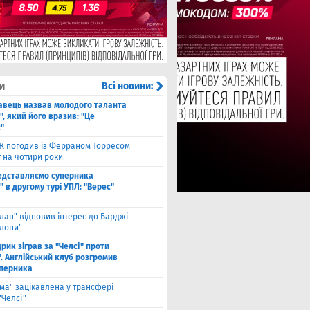
и
Всі новини:
авець назвав молодого таланта
, який його вразив: "Це
"
Ж погодив із Ферраном Торресом
 на чотири роки
едставляємо суперника
 в другому турі УПЛ: "Верес"
лан" відновив інтерес до Барджі
елони"
рик зіграв за "Челсі" проти
. Англійський клуб розгромив
уперника
ма" зацікавлена у трансфері
"Челсі"