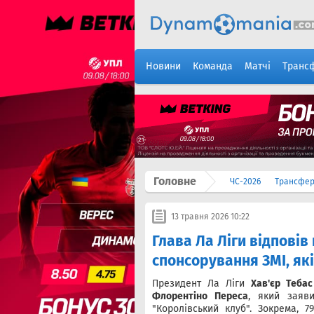
Новини
Команда
Матчі
Транс
Головне
ЧС-2026
Трансфе
13 травня 2026 10:22
Глава Ла Ліги відпові
спонсорування ЗМІ, як
Президент Ла Ліги
Хав'єр Тебас
Флорентіно Переса
, який заяв
"Королівський клуб". Зокрема, 