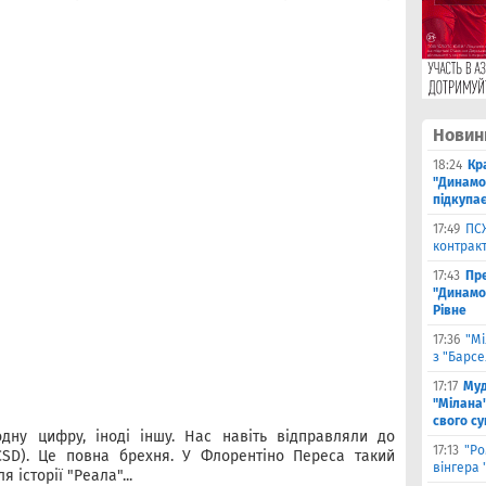
Новин
18:24
Кр
"Динамо"
підкупає
17:49
ПС
контракт
17:43
Пр
"Динамо"
Рівне
17:36
"Мі
з "Барс
17:17
Муд
"Мілана"
свого с
одну цифру, іноді іншу. Нас навіть відправляли до
17:13
"Ро
CSD). Це повна брехня. У Флорентіно Переса такий
вінгера 
я історії "Реала"...