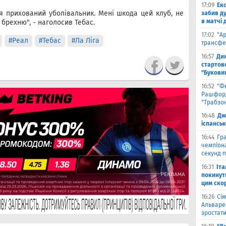
17:09
Ек
 я прихований уболівальник. Мені шкода цей клуб, не
забив д
в матчі 
рехню", - наголосив Тебас.
17:02
"А
#Реал
#Тебас
#Ла Ліга
трансфе
16:57
Ди
стартово
"Букови
16:52
"Ф
Рашфорд
"Трабзо
16:48
Дж
іспанськ
16:44
Гра
чемпіона
секунд п
16:31
Іта
покинути
цим ско
16:26
Сім
Альваре
зростати