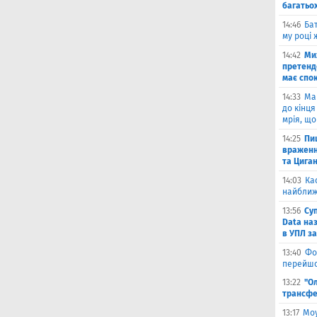
багатьох
14:46
Бат
му році 
14:42
Ми
претенд
має спо
14:33
Ма
до кінця
мрія, що
14:25
Пи
враженн
та Цига
14:03
Ка
найближ
13:56
Су
Data на
в УПЛ з
13:40
Фо
перейшо
13:22
"О
трансфе
13:17
Моу