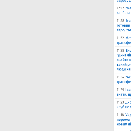
адресу 
12:12
"Ма
хавбека 
11:58
Іт
готовий 
євро, "Б
11:52
Моу
трансфе
11:38
Екс
"Динамів
знайти н
такий р
люди ха
11:34
"Ас
трансфе
11:29
Іва
знати, 
11:23
Дир
клуб не 
11:18
Укр
перемог
новим л