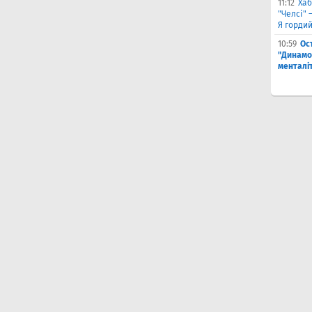
11:12
Хаб
"Челсі" 
Я горди
10:59
Ос
"Динамо
менталі