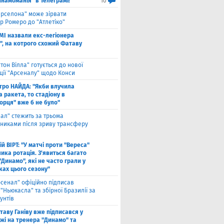
инамоманія" в Телеграмі!
10
арселона" може зірвати
р Ромеро до "Атлетіко"
ЗМІ назвали екс-легіонера
", на котрого схожий Фатаву
стон Вілла" готується до нової
ції "Арсеналу" щодо Конси
тро НАЙДА: "Якби влучила
 ракета, то стадіону в
орця" вже б не було"
еал" стежить за трьома
сниками після зриву трансферу
й ВІРТ: "У матчі проти "Вереса"
ика ротація. З'явиться багато
"Динамо", які не часто грали у
ках цього сезону"
рсенал" офіційно підписав
"Ньюкасла" та збірної Бразилії за
унтів
таву Ганіву вже підписався у
жі на тренера "Динамо" та