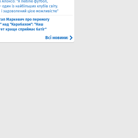
і Алонсо: "Я люблю футбол,
— один із найбільших клубів світу.
й і задоволений цією можливістю"
тап Маркевич про перемогу
" над "Карабахом": "Наш
тет краще сприймає батіг"
Всі новини: