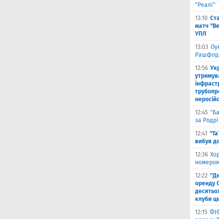
"Реалі"
13:10
Ст
матч "Ве
УПЛ
13:03
Оу
Рашфор
12:56
Ук
утримув
інфраст
трубопр
неросій
12:45
"Б
за Родрі
12:41
"Та
вибув до
12:36
Хо
номером
12:22
"Д
оренду 
десятьох
клуби ць
12:15
ФІ