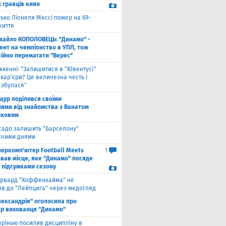
 гравців киян
ько Ліонеля Мессі помер на 69-
життя
хайло КОПОЛОВЕЦЬ: "Динамо" -
ент на чемпіонство в УПЛ, тож
кійно перемагати "Верес"
ккенні: "Залишитися в "Ювентусі"
 кар'єри? Це величезна честь і
 збулася"
щур поділився своїми
ями від знайомства з Ванатом
нковим
садо залишить "Барселону"
чими днями
перкомп'ютер Football Meets
1
звав місце, яке "Динамо" посяде
а підсумками сезону
рвард "Хоффенхайма" не
в до "Лейпцига" через медогляд
лександрія" оголосила про
р вихованця "Динамо"
рінью посилив дисципліну в