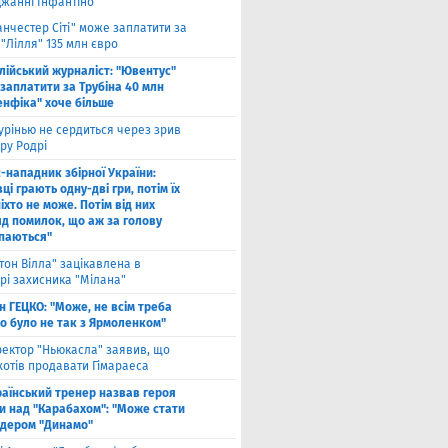
Джанні Інфантіно
нчестер Сіті" може заплатити за
"Лілля" 135 млн євро
алійський журналіст: "Ювентус"
заплатити за Трубіна 40 млн
енфіка" хоче більше
рінью не сердиться через зрив
ру Родрі
-нападник збірної України:
ці грають одну-дві гри, потім їх
іхто не може. Потім від них
яд помилок, що аж за голову
паються"
тон Вілла" зацікавлена в
рі захисника "Мілана"
н ГЕЦКО: "Може, не всім треба
що було не так з Ярмоленком"
ектор "Ньюкасла" заявив, що
хотів продавати Гімараеса
аїнський тренер назвав героя
и над "Карабахом": "Може стати
ідером "Динамо"