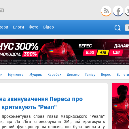
фери
Блоги
Фото
Відео
ри
Мунгенге
Мудрик
Карабах
Динамо
Ганіву
Верес
Всі теги
в на звинувачення Переса про
і критикують "Реал"
прокоментував слова глави мадридського "Реала"
ив, що Ла Ліга спонсорувала ЗМІ, які критикують
79-річний функціонер наголосив, що була виплата у