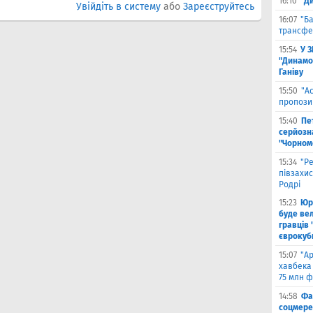
16:10
"Д
Увійдіть в систему
або
Зареєструйтесь
16:07
"Б
трансфе
15:54
У 
"Динамо
Ганіву
15:50
"А
пропози
15:40
Пе
серйозна
"Чорном
15:34
"Р
півзахи
Родрі
15:23
Юрі
буде вел
гравців 
єврокуб
15:07
"А
хавбека 
75 млн ф
14:58
Фа
соцмере