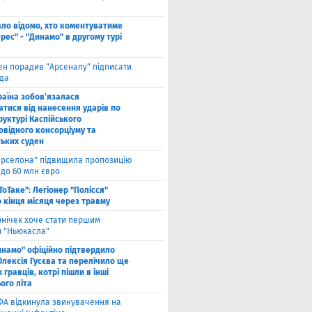
ало відомо, хто коментуватиме
рес" - "Динамо" в другому турі
ен порадив "Арсеналу" підписати
да
раїна зобов’язалася
атися від нанесення ударів по
руктурі Каспійського
овідного консорціуму та
ських суден
арселона" підвищила пропозицію
 до 60 млн євро
ТоТаке": Легіонер "Полісся"
 кінця місяця через травму
рнічек хоче стати першим
 "Ньюкасла"
инамо" офіційно підтвердило
Олексія Гусєва та перелічило ще
 гравців, котрі пішли в інші
ого літа
ФА відкинула звинувачення на