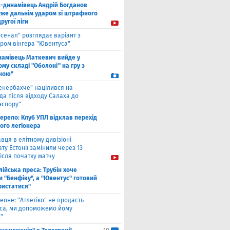
с-динамівець Андрій Богданов
уже дальнім ударом зі штрафного
другої ліги
рсенал" розглядає варіант з
ром вінгера "Ювентуса"
намівець Маткевич вийде у
му складі "Оболоні" на гру з
ною"
енербахче" націлився на
а після відходу Салаха до
нспору"
ерело: Клуб УПЛ відклав перехід
ого легіонера
вця в елітному дивізіоні
ту Естонії замінили через 13
ісля початку матчу
лійська преса: Трубін хоче
 "Бенфіку", а "Ювентус" готовий
ристатися"
еоне: "Атлетіко" не продасть
са, ми допоможемо йому
"