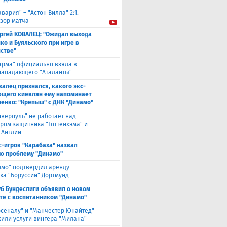
авария" – "Астон Вилла" 2:1.
зор матча
ргей КОВАЛЕЦ: "Ожидал выхода
ко и Буяльского при игре в
стве"
арма" официально взяла в
нападающего "Аталанты"
валец признался, какого экс-
щего киевлян ему напоминает
енко: "Крепыш" с ДНК "Динамо"
иверпуль" не работает над
ром защитника "Тоттенхэма" и
 Англии
с-игрок "Карабаха" назвал
ю проблему "Динамо"
омо" подтвердил аренду
ка "Боруссии" Дортмунд
уб Бундеслиги объявил о новом
те с воспитанником "Динамо"
рсеналу" и "Манчестер Юнайтед"
или услуги вингера "Милана"