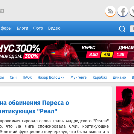
сферы
Блоги
Фото
Видео
ры
Сыч
ПАОК
Назар Волошин
Мунгенге
Карабах
Динамо
В
 на обвинения Переса о
ритикующих "Реал"
прокомментировал слова главы мадридского "Реала"
го, что Ла Лига спонсировала СМИ, критикующие
 79-летний функционер подчеркнул, что была выплата в