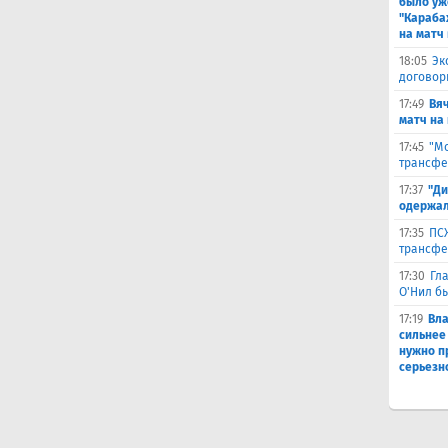
было уж
"Караба
на матч 
18:05
Эк
договор
17:49
Вя
матч на
17:45
"Мо
трансфе
17:37
"Ди
одержал
17:35
ПСЖ
трансфе
17:30
Гл
О'Нил б
17:19
Вл
сильнее
нужно п
серьезн