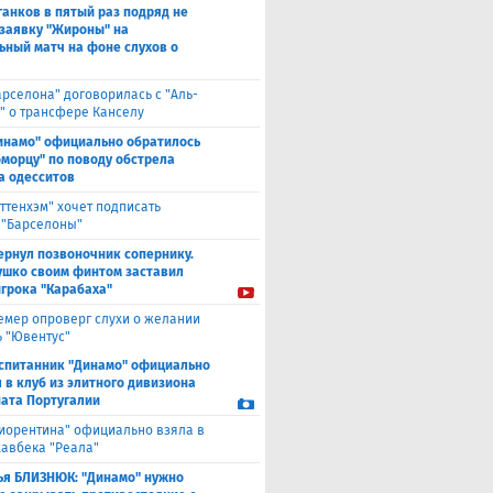
анков в пятый раз подряд не
 заявку "Жироны" на
ьный матч на фоне слухов о
арселона" договорилась с "Аль-
" о трансфере Канселу
инамо" официально обратилось
оморцу" по поводу обстрела
а одесситов
оттенхэм" хочет подписать
 "Барселоны"
ернул позвоночник сопернику.
ушко своим финтом заставил
игрока "Карабаха"
емер опроверг слухи о желании
ь "Ювентус"
спитанник "Динамо" официально
 в клуб из элитного дивизиона
ата Португалии
иорентина" официально взяла в
хавбека "Реала"
ья БЛИЗНЮК: "Динамо" нужно