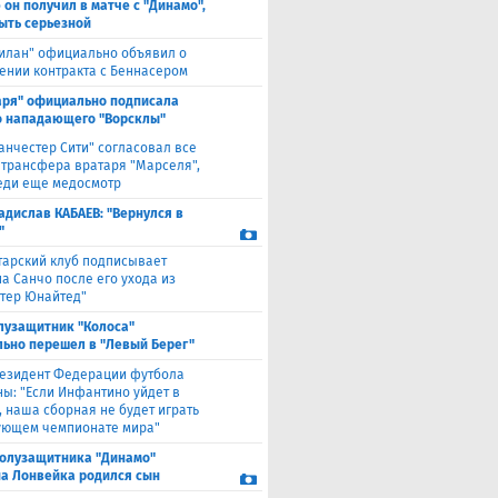
 он получил в матче с "Динамо",
ыть серьезной
илан" официально объявил о
ении контракта с Беннасером
аря" официально подписала
 нападающего "Ворсклы"
анчестер Сити" согласовал все
 трансфера вратаря "Марселя",
еди еще медосмотр
адислав КАБАЕВ: "Вернулся в
"
тарский клуб подписывает
а Санчо после его ухода из
тер Юнайтед"
лузащитник "Колоса"
ьно перешел в "Левый Берег"
езидент Федерации футбола
ны: "Если Инфантино уйдет в
, наша сборная не будет играть
ующем чемпионате мира"
полузащитника "Динамо"
а Лонвейка родился сын