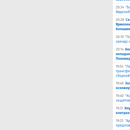
20:34
"Б
Видеооб
20:28
Се
Ярмолен
большин
20:19
"П
аренду 
20:14
Ко
нападаю
Пономар
19:54
"Л
трансфе
сборной
19:48
Эк
основну
19:40
"К
защитни
19:31
Кл
контрак
19:25
"А
предлож