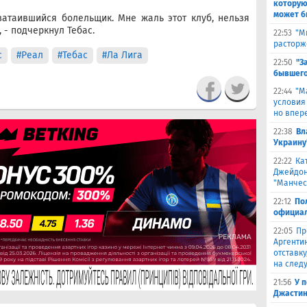
которую
может б
затаившийся болельщик. Мне жаль этот клуб, нельзя
 - подчеркнул Тебас.
22:53
"М
расторж
с
#Реал
#Тебас
#Ла Лига
22:50
"З
бывшего
22:44
"М
условия
но впер
22:38
Вл
Украину
22:22
Ка
Джейдон
"Манчес
22:12
По
официал
22:05
Пр
Аргенти
отставку
на след
21:56
У 
Джастин