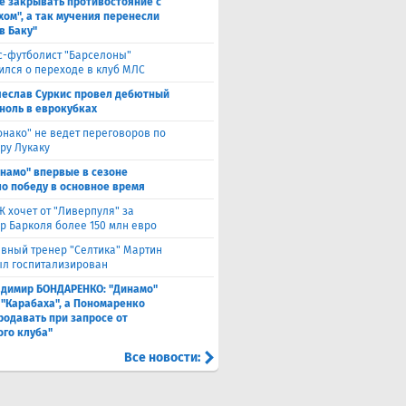
е закрывать противостояние с
хом", а так мучения перенесли
в Баку"
с-футболист "Барселоны"
ился о переходе в клуб МЛС
чеслав Суркис провел дебютный
 ноль в еврокубках
нако" не ведет переговоров по
ру Лукаку
намо" впервые в сезоне
о победу в основное время
 хочет от "Ливерпуля" за
р Барколя более 150 млн евро
авный тренер "Селтика" Мартин
ыл госпитализирован
адимир БОНДАРЕНКО: "Динамо"
 "Карабаха", а Пономаренко
родавать при запросе от
ого клуба"
Все новости: