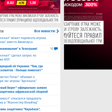
ти
Все новости:
рсенал" может подписать игрока
оны" вместо Винисиуса
инамомания" в Телеграме!
10
рсенал" сделал запрос по
 из АПЛ
вроцкий об Украине: "Там, где
сковитов - Польша помогает"
ристал Пэлас" объявил о
ре экс-игрока "Арсенала"
евый Берег" официально заявил
защитника африканской сборной
ьюкасл" отказался продавать
ка в "Манчестер Юнайтед"
авма защитника "Карабаха",