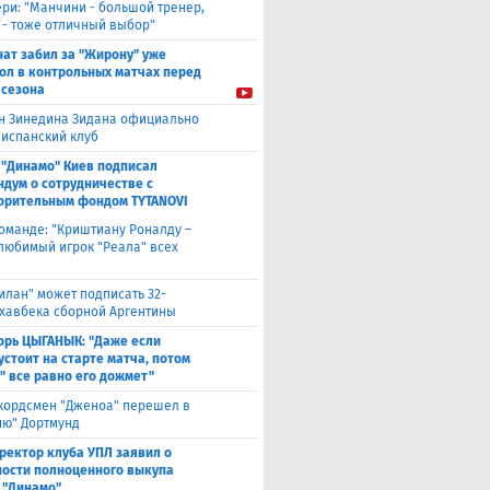
ери: "Манчини - большой тренер,
 - тоже отличный выбор"
нат забил за "Жирону" уже
гол в контрольных матчах перед
 сезона
н Зинедина Зидана официально
 испанский клуб
 "Динамо" Киев подписал
дум о сотрудничестве с
орительным фондом TYTANOVI
оманде: "Криштиану Роналду –
 любимый игрок "Реала" всех
илан" может подписать 32-
 хавбека сборной Аргентины
орь ЦЫГАНЫК: "Даже если
устоит на старте матча, потом
" все равно его дожмет"
кордсмен "Дженоа" перешел в
ию" Дортмунд
ректор клуба УПЛ заявил о
ости полноценного выкупа
 "Динамо"