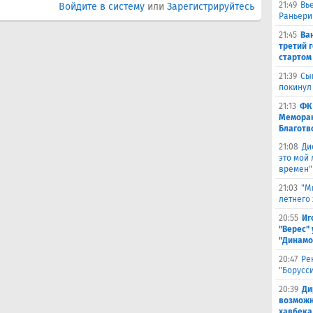
21:49
Вь
Войдите в систему
или
Зарегистрируйтесь
Раньери
21:45
Ва
третий 
стартом
21:39
Сы
покинул
21:13
ФК
Меморан
Благотв
21:08
Ди
это мой
времен"
21:03
"М
летнего
20:55
Иг
"Верес" 
"Динамо
20:47
Ре
"Борусс
20:39
Ди
возможн
хавбека