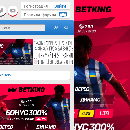
Регистрация
Войти
Правила форума
UA
RU
се теги