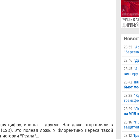
Новос
23:55
"А
"Барсел
23:46
"Д
23:45
"А
вингеру
23:42
На
бьют мо
23:38
"К
трансфе
23:29
"Л
на УПЛ 
23:16
"Н
дну цифру, иногда — другую. Нас даже отправляли в
защитни
(CSD). Это полная ложь. У Флорентино Переса такой
я истории "Реала"…
23:12
Тр