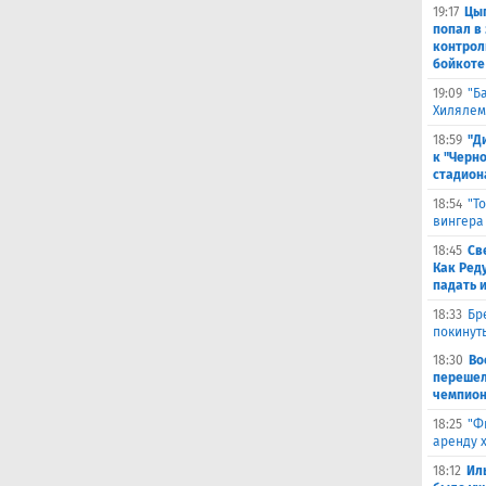
19:17
Цыг
попал в
контрол
бойкоте
19:09
"Б
Хилялем
18:59
"Д
к "Черн
стадион
18:54
"Т
вингера
18:45
Св
Как Ред
падать 
18:33
Бр
покинут
18:30
Во
перешел
чемпион
18:25
"Ф
аренду 
18:12
Ил