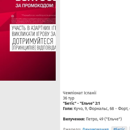
Чемпіонат Іспанії
36 тур
"Бетіс" - "Ельче" 2:1
Голи:
Кучо, 9, Форнальс, 68 - Форт, 
Вилучення:
Петро, 49 ("Ельче")
Джерело:
Динамомания
#Бетіс