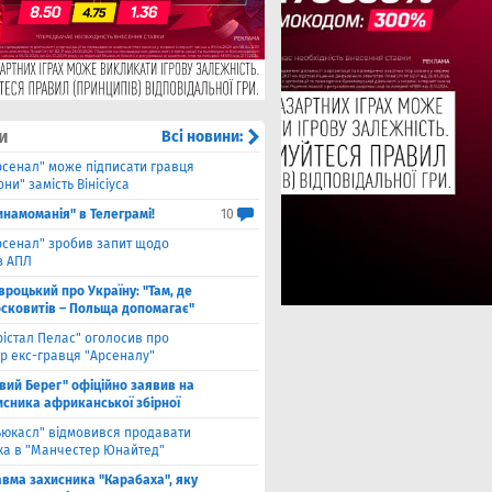
и
Всі новини:
рсенал" може підписати гравця
ни" замість Вінісіуса
инамоманія" в Телеграмі!
10
рсенал" зробив запит щодо
з АПЛ
вроцький про Україну: "Там, де
осковитів – Польща допомагає"
рістал Пелас" оголосив про
р екс-гравця "Арсеналу"
івий Берег" офіційно заявив на
исника африканської збірної
ьюкасл" відмовився продавати
ка в "Манчестер Юнайтед"
авма захисника "Карабаха", яку