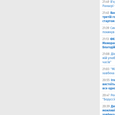
21:49
В'є
Раньєрі 
21:45
Ва
третій г
стартом
21:39
Син
покинув
21:13
ФК 
Меморан
Благоді
21:08
Ді
мій улюб
часів"
21:03
"М
хавбека 
20:55
Іг
вистоїть
все одн
20:47
Ре
"Борусс
20:39
Ди
можливі
хавбека