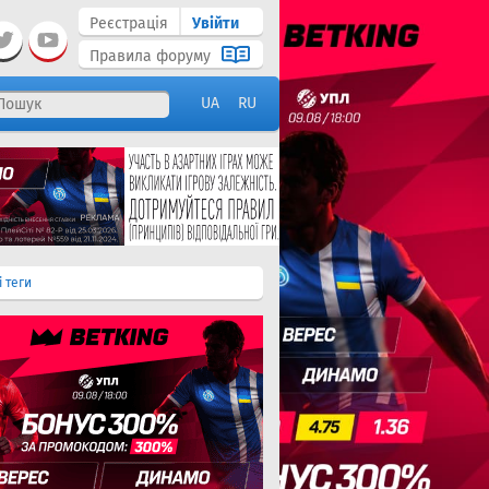
Реєстрація
Увійти
Правила форуму
UA
RU
і теги