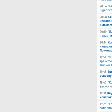
20:34
"Б
Відеоог
20:28
Се
Ярмоленк
більшост
20:19
"П
нападни
20:14
Ко
нападни
Пономар
19:54
"Л
трансфе
збірної А
19:48
Ек
основну
19:40
"К
захисник
19:31
Клу
контрак
19:25
"А
запропо