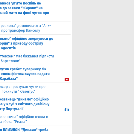
анков уп'яте поспіль не
в до заявки "Жирони" на
ьний матч на фоні чуток про
арселона" домовилася з "Аль-
" про трансфер Канселу
инамо" офіційно звернулося до
орця" з приводу обстрілу
 одеситів
оттенхем" має бажання підписти
 "Барселони"
рутив хребет супернику. Як
 своїм фінтом змусив падати
"Карабаха"
емер спростував чутки про
 покинути "Ювентус"
хованець "Динамо" офіційно
 у клуб з елітного дивізіону
ту Португалії
іорентина" офіційно взяла в
хавбека "Реала"
ля БЛИЗНЮК: "Динамо" треба