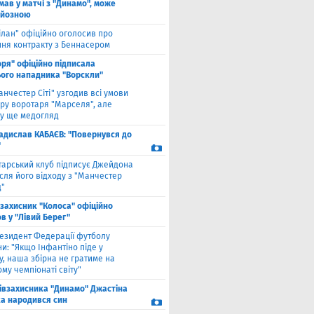
мав у матчі з "Динамо", може
рйозною
ілан" офіційно оголосив про
ння контракту з Беннасером
оря" офіційно підписала
ого нападника "Ворскли"
анчестер Сіті" узгодив всі умови
ру воротаря "Марселя", але
у ще медогляд
адислав КАБАЄВ: "Повернувся до
"
тарський клуб підписує Джейдона
сля його відходу з "Манчестер
"
взахисник "Колоса" офіційно
в у "Лівий Берег"
езидент Федерації футболу
и: "Якщо Інфантіно піде у
у, наша збірна не гратиме на
му чемпіонаті світу"
півзахисника "Динамо" Джастіна
а народився син