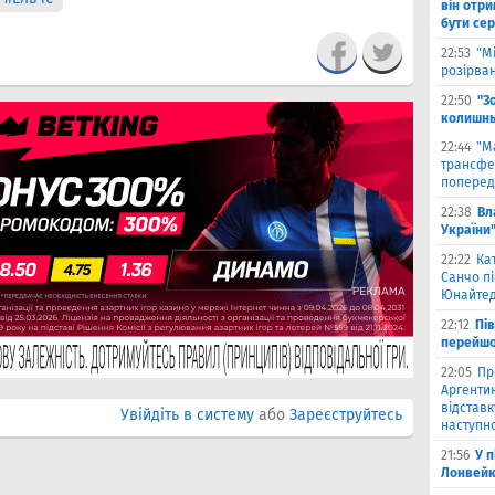
він отри
бути се
22:53
"М
розірва
22:50
"З
колишнь
22:44
"М
трансфе
поперед
22:38
Вл
України
22:22
Ка
Санчо пі
Юнайтед
22:12
Пі
перейшо
22:05
Пр
Аргентин
відставк
Увійдіть в систему
або
Зареєструйтесь
наступно
21:56
У 
Лонвейк