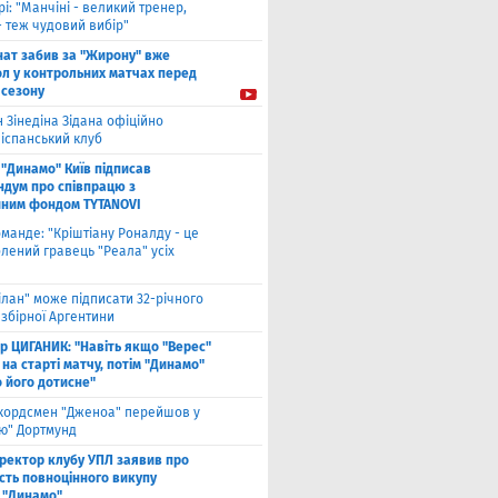
рі: "Манчіні - великий тренер,
- теж чудовий вибір"
нат забив за "Жирону" вже
ол у контрольних матчах перед
 сезону
 Зінедіна Зідана офіційно
 іспанський клуб
"Динамо" Київ підписав
дум про співпрацю з
йним фондом TYTANOVI
оманде: "Кріштіану Роналду - це
лений гравець "Реала" усіх
ілан" може підписати 32-річного
збірної Аргентини
ор ЦИГАНИК: "Навіть якщо "Верес"
 на старті матчу, потім "Динамо"
о його дотисне"
кордсмен "Дженоа" перейшов у
ію" Дортмунд
ректор клубу УПЛ заявив про
сть повноцінного викупу
 "Динамо"