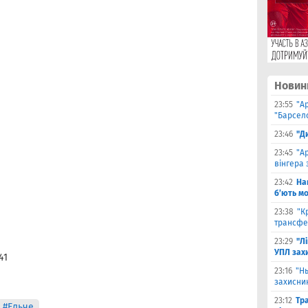
Новин
23:55
"А
"Барсело
23:46
"Д
23:45
"А
вінгера 
23:42
На
б’ють м
23:38
"К
трансфе
23:29
"Л
УПЛ зах
41
23:16
"Н
захисни
23:12
Тр
#Ельче