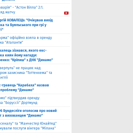
аварія" - "Астон Вілла" 2:1.
ляд матчу
ргій КОВАЛЕЦЬ: "Очікував вихід
а та Буяльського при грі у
і"
арма" офіційно взяла в оренду
ка "Аталанти"
валець зізнався, якого екс-
ка киян йому нагадує
енко: "Кріпиш" з ДНК "Динамо"
іверпуль" не працює над
ром захисника "Тоттенхема" та
нглії
с-гравець "Карабаха" назвав
 проблему "Динамо"
омо" підтвердив оренду
а "Боруссії" Дортмунд
б Бундесліги оголосив про новий
т з вихованцем "Динамо"
рсеналу" та "Манчестер Юнайтед"
нували послуги вінгера "Мілана"