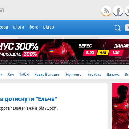
фери
Блоги
Фото
Відео
ри
Сич
ПАОК
Назар Волошин
Мунгенге
Карабах
Динамо
Вс
ів дотиснути "Ельче"
орота "Ельче" вже в більшості.