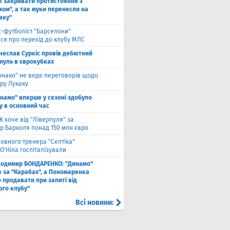
е закривати протистояння з
хом", а так муки перенесли на
аку"
с-футболіст "Барселони"
ся про перехід до клубу МЛС
чеслав Суркіс провів дебютний
 нуль в єврокубках
онако" не веде переговорів щодо
ру Лукаку
намо" вперше у сезоні здобуло
у в основний час
 хоче від "Ліверпуля" за
р Барколя понад 150 млн євро
ловного тренера "Селтіка"
О'Ніла госпіталізували
лодимир БОНДАРЕНКО: "Динамо"
е за "Карабах", а Пономаренка
 продавати при запиті від
ого клубу"
Всі новини: