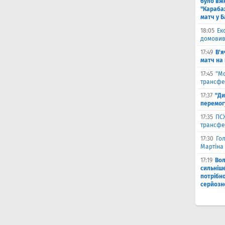
було вж
"Караба
матч у Б
18:05
Ек
домовив
17:49
В'я
матч на
17:45
"М
трансфе
17:37
"Ди
перемог
17:35
ПСЖ
трансфе
17:30
Го
Мартіна 
17:19
Во
сильніш
потрібно
серйозн