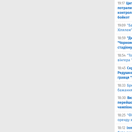
19:17
Циг
потрапи
контрол
бойкот
19:09
"Б
Хілялем
18:59
"Д
"Чорном
стадіону
18:54
"Т
вінгера
18:45
Ск
Редушко
гравця 
18:33
Бр
бажання
18:30
Ви
перейшов
чемпіона
18:25
"Ф
оренду 
18:12
Іл