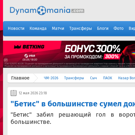
Новости
Команда
Матчи
Трансферы
Блоги
Фото
Ви
Главное
ЧМ-2026
Трансферы
Сыч
ПАОК
Назар Во
12 мая 2026 23:18
"Бетис" в большинстве сумел до
"Бетис" забил решающий гол в ворот
большинстве.