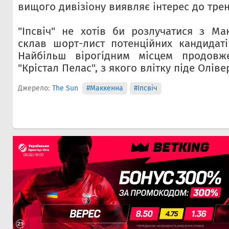
вищого дивізіону виявляє інтерес до трен
"Іпсвіч" не хотів би розлучатися з М
склав шорт-лист потенційних кандидаті
Найбільш вірогідним місцем продовж
"Крістал Пелас", з якого влітку піде Оліве
Джерело:
The Sun
#Маккенна
#Іпсвіч