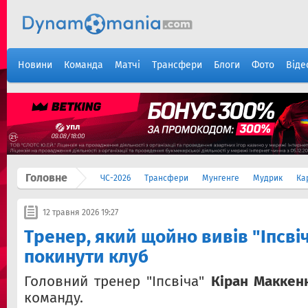
Новини
Команда
Матчі
Трансфери
Блоги
Фото
Віде
Головне
ЧС-2026
Трансфери
Мунгенге
Мудрик
Ка
12 травня 2026 19:27
Тренер, який щойно вивів "Іпсві
покинути клуб
Головний тренер "Іпсвіча"
Кіран Маккен
команду.