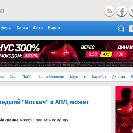
сферы
Блоги
Фото
Видео
ры
Сыч
ПАОК
Назар Волошин
Мунгенге
Карабах
Динамо
В
ведший "Ипсвич" в АПЛ, может
Маккенна
может покинуть команду.