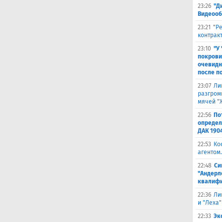
23:26
"Д
Видеооб
23:21
"Р
контракт
23:10
"У
покрови
очевидн
после п
23:07
Ли
разгроми
мячей "
22:56
По
определ
ДАК 190
22:53
Ко
агентом.
22:48
Си
"Андерл
квалифи
22:36
Ли
и "Леха"
22:33
Эк