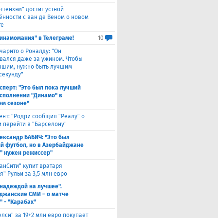
оттенхэм" достиг устной
ённости с ван де Веном о новом
те
инамомания" в Телеграме!
10
чарито о Роналду: "Он
вался даже за ужином. Чтобы
учшим, нужно быть лучшим
секунду"
сперт: "Это был пока лучший
исполнении "Динамо" в
м сезоне"
ент: "Родри сообщил "Реалу" о
 перейти в "Барселону"
ександр БАБИЧ: "Это был
й футбол, но в Азербайджане
" нужен режиссер"
анСити" купит вратаря
" Рульи за 3,5 млн евро
 надеждой на лучшее".
джанские СМИ – о матче
" - "Карабах"
елси" за 19+2 млн евро покупает