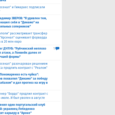
мяча"
Арсенал" и Гимараес подписали
т
адимир ЗВЕРОВ: "Я удивлен тем,
 нашел себя в "Динамо" на
сильных соперников"
аполи" рассматривает трансфер
 "Арсенал" оценивает форварда
 в 20 млн евро
ег ДУЛУБ: "Рубчинский неплохо
1
л атаки, а Лонвейк далек от
учшей формы"
рсенал" разочарован решением
са продлить контракт с "Реалом"
 Пономаренко есть чуйка":
в похвалил "Динамо" за победу
абахом" и дал прогноз на игру в
енер "Бордо" продлил контракт с
 июле. И был уволен в августе
енил один португальский клуб
ой: украинец Лебеденко
ит карьеру в "Ароке"