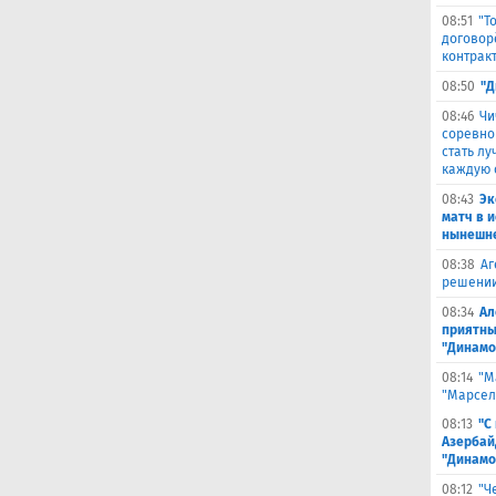
08:51
"Т
договор
контрак
08:50
"Д
08:46
Чи
соревно
стать л
каждую 
08:43
Эк
матч в 
нынешне
08:38
Аг
решении
08:34
Ал
приятны
"Динамо
08:14
"М
"Марселя
08:13
"С
Азербай
"Динамо
08:12
"Ч