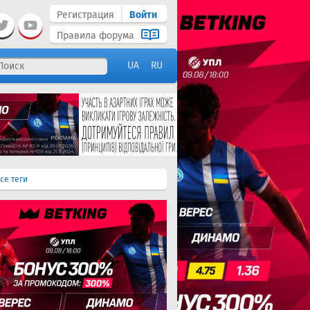
Регистрация
Войти
Правила форума
UA
RU
се теги