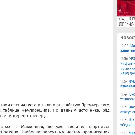
Новос
12:02
"З
защитни
11:56
УЕФ
Инфанти
по зани
млрд до
11:54
Фе
изменен
11:44
Ско
тенниса:
ством специалиста вышли в английскую Премьер-лигу,
11:27
Эк
й таблице Чемпионшипа. По данным источника, ряд
статус 
яет интерес к тренеру.
11:23
Фл
убедил 
ваться с Маккенной, но уже составил шорт-лист
го замену. Наиболее вероятным местом продолжения
11:19
"Ша