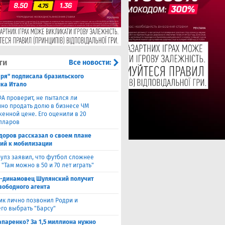
ти
Все новости:
аря" подписала бразильского
ка Итало
А проверит, не пытался ли
но продать долю в бизнесе ЧМ
женной цене. Его оценили в 20
лларов
доров рассказал о своем плане
ий к мобилизации
улз заявил, что футбол сложнее
 "Там можно в 50 и 70 лет играть"
с-динамовец Шулянский получит
свободного агента
ик лично позвонил Родри и
его выбрать "Барсу"
паренко? За 1,5 миллиона нужно