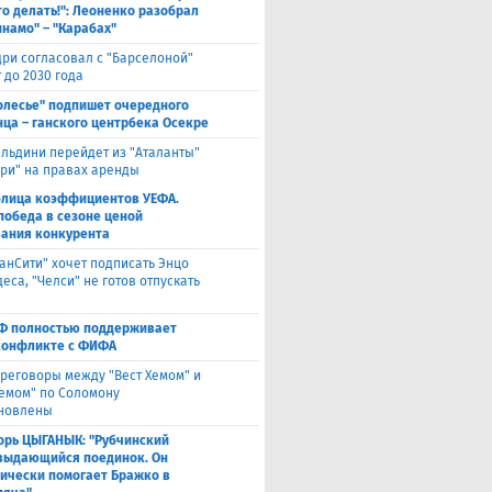
то делать!": Леоненко разобрал
инамо" – "Карабах"
ри согласовал с "Барселоной"
 до 2030 года
олесье" подпишет очередного
ца – ганского центрбека Осекре
льдини перейдет из "Аталанты"
яри" на правах аренды
блица коэффициентов УЕФА.
победа в сезоне ценой
ания конкурента
анСити" хочет подписать Энцо
са, "Челси" не готов отпускать
Ф полностью поддерживает
конфликте с ФИФА
реговоры между "Вест Хемом" и
хемом" по Соломону
новлены
орь ЦЫГАНЫК: "Рубчинский
выдающийся поединок. Он
ически помогает Бражко в