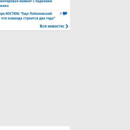
ентировал момент с падением
ренко
орь КОСТЮК: "Еще Лобановский
8
, что команда строится два года"
Все новости: