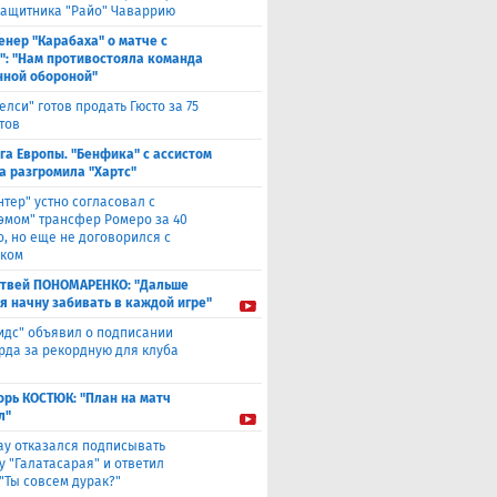
защитника "Райо" Чаваррию
енер "Карабаха" о матче с
": "Нам противостояла команда
нной обороной"
елси" готов продать Гюсто за 75
тов
га Европы. "Бенфика" с ассистом
а разгромила "Хартс"
нтер" устно согласовал с
хэмом" трансфер Ромеро за 40
о, но еще не договорился с
ком
твей ПОНОМАРЕНКО: "Дальше
 я начну забивать в каждой игре"
идс" объявил о подписании
да за рекордную для клуба
орь КОСТЮК: "План на матч
л"
ау отказался подписывать
у "Галатасарая" и ответил
"Ты совсем дурак?"