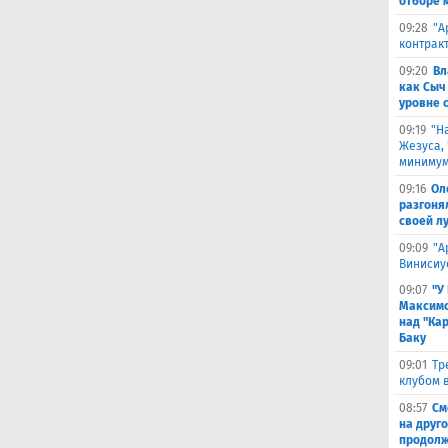
отборе 
09:28
​"
контрак
09:20
Вл
как Сыч
уровне 
09:19
"Н
Жезуса,
минимум
09:16
Ол
разгоня
своей л
09:09
"А
Винисиу
09:07
"У
Максимо
над "Кар
Баку
09:01
Тр
клубом в
08:57
См
на друг
продолж