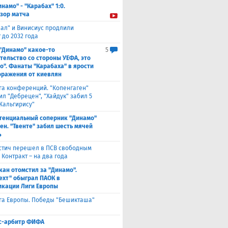
инамо" - "Карабах" 1:0.
зор матча
еал" и Винисиус продлили
 до 2032 года
 "Динамо" какое-то
5
тельство со стороны УЕФА, это
о". Фанаты "Карабаха" в ярости
оражения от киевлян
га конференций. "Копенгаген"
л "Дебрецен", "Хайдук" забил 5
Жальгирису"
тенциальный соперник "Динамо"
ен. "Твенте" забил шесть мячей
4
стич перешел в ПСВ свободным
 Контракт – на два года
кан отомстил за "Динамо".
ехт" обыграл ПАОК в
кации Лиги Европы
га Европы. Победы "Бешикташа"
с-арбитр ФИФА