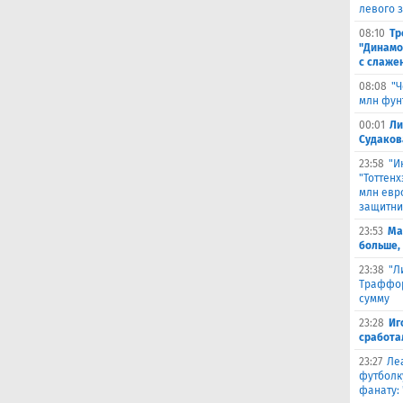
левого 
08:10
Тр
"Динамо
с слаже
08:08
"Ч
млн фун
00:01
Ли
Судаков
23:58
"И
"Тоттен
млн евр
защитни
23:53
Ма
больше,
23:38
"Л
Траффор
сумму
23:28
Иг
сработа
23:27
Ле
футболк
фанату: 