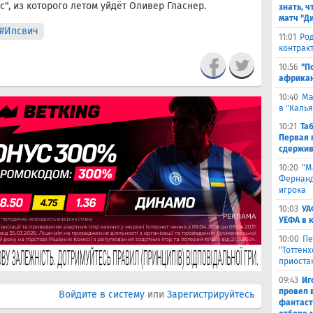
", из которого летом уйдёт Оливер Гласнер.
знать, ч
матч "Д
#Ипсвич
11:01
Род
контракт
10:56
"П
африкан
10:40
Ма
в "Каль
10:21
Та
Первая 
сдержив
10:20
"М
Фернанде
игрока
10:03
УА
УЕФА в 
10:00
Пе
"Тоттен
приоста
09:43
Иг
провел 
Войдите в систему
или
Зарегистрируйтесь
фантаст