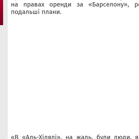
на правах оренди за «Барселону», р
подальші плани.
«В «Аль-Хілялі», на жаль, були люди, я