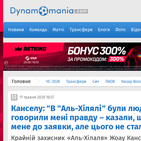
Новини
Команда
Матчі
Трансфери
Блоги
Фото
Віде
Головне
ЧС-2026
Трансфери
Сич
ПАОК
Назар Вол
11 травня 2026 16:57
Канселу: "В "Аль-Хілялі" були люд
говорили мені правду – казали, 
мене до заявки, але цього не ста
Крайній захисник «Аль-Хілаля» Жоау Канс