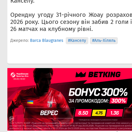
Канселу.
Орендну угоду 31-річного Жоау розрахо
2026 року. Цього сезону він забив 2 голи і
26 матчах на клубному рівні.
Джерело:
Barca Blaugranes
#Канселу
#Аль-Хіляль