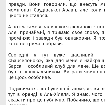
правди. Вони говорили, що внесуть м
чемпіонат Саудівської Аравії, але коли
цього не сталося.
А потім саме я залишаюся людиною з по
Але, принаймні, я тримаю своє слово, я
проміняю і завжди був однаковим. Я пря
кого не тримаю образи.
Сьогодні я тут дуже щасливий і 
«Барселоною», яка для мене є найкращи
Барса – особливий клуб для мене. Ще д
був її шанувальником. Виграти чемпіона
це щось особливе.
Подивимося, що буде далі, адже, як ви з
тут в оренді з Аль-Хіляля. Я знаю, чого
сказати про це публічно. Побачимо, що ст