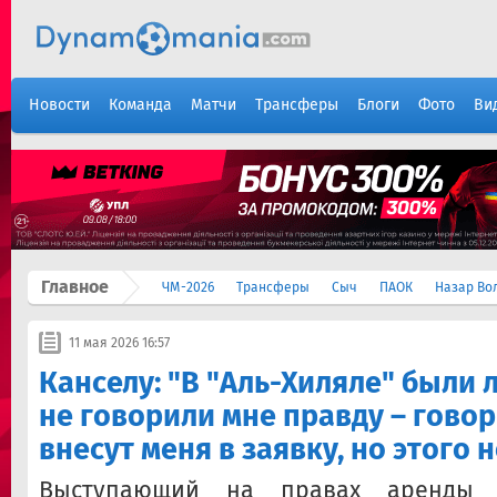
Новости
Команда
Матчи
Трансферы
Блоги
Фото
Ви
Главное
ЧМ-2026
Трансферы
Сыч
ПАОК
Назар Во
11 мая 2026 16:57
Канселу: "В "Аль-Хиляле" были
не говорили мне правду – говор
внесут меня в заявку, но этого
Выступающий на правах аренды 