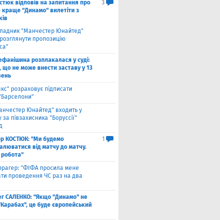
стюк відповів на запитання про
3
е краще "Динамо" вилетіти з
ків
падник "Манчестер Юнайтед"
 розглянути пропозицію
са"
ефанішина розплакалася у суді:
 що не може внести заставу у 13
вень
якс" розраховує підписати
 "Барселони"
анчестер Юнайтед" входить у
 за півзахисника "Боруссії"
д
ор КОСТЮК: "Ми будемо
1
алюватися від матчу до матчу.
 робота"
ррагер: "ФІФА просила мене
ати проведення ЧС раз на два
ег САЛЕНКО: "Якщо "Динамо" не
"Карабах", це буде європейський