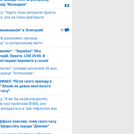
 від "Мальорки"
гу: "Надто пізно рятувати гідність
о, але не пізно врятувати
инамоманія" в Телеграмі!
10
Ж розгромно програв
ці" в контрольному матчі
инамо" - "Карабах". Ліга
цій. Прев'ю. LIVE 20:00. В
ні першої перемоги у сезоні
тлетіко" готовий заплатити 30 млн
гравця "Тоттенхема"
ФФАЕЛ: "Після свого приходу в
 Блохін не давав мені багато
 часу"
у: "Я міг би написати десять
лів про проблеми ФІФА, але
укладається в три: Інфантіно має
ффаел пояснив, чому свого часу
 Бундеслігу заради "Динамо"