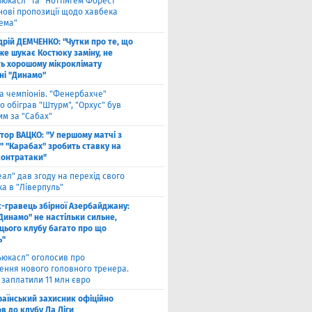
ьюкасл" та "Ноттінгем Форест"
нові пропозиції щодо хавбека
хема"
дрій ДЕМЧЕНКО: "Чутки про те, що
же шукає Костюку заміну, не
ь хорошому мікроклімату
ні "Динамо"
га чемпіонів. "Фенербахче"
 обіграв "Штурм", "Орхус" був
им за "Сабах"
ктор ВАЦКО: "У першому матчі з
" "Карабах" зробить ставку на
контратаки"
еал" дав згоду на перехід свого
а в "Ліверпуль"
с-гравець збірної Азербайджану:
Динамо" не настільки сильне,
 цього клубу багато про що
ь"
ьюкасл" оголосив про
ення нового головного тренера.
 заплатили 11 млн євро
раїнський захисник офіційно
в до клубу Ла Ліги