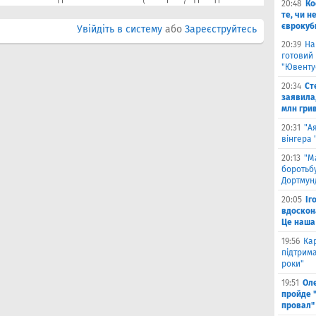
20:48
Ко
те, чи н
єврокуб
Увійдіть в систему
або
Зареєструйтесь
20:39
На
готовий
"Ювенту
20:34
Ст
заявила,
млн гри
20:31
"А
вінгера
20:13
"М
боротьбу
Дортмун
20:05
Іг
вдоскон
Це наша
19:56
Ка
підтрим
роки"
19:51
Ол
пройде 
провал"