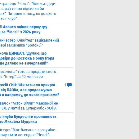
-гравець "Челсі": "Александер-
 зараз точно підсилив би
ль". Питання в тому, як до цього
ься клуб"
бі Алонсо оцінив першу гру
за "Челсі" з 2024 року
анчестер Юнайтед" зацікавлений
ері захисника "Болоньї"
кола ЦИМБАЛ: "Думаю, що
овіри до Костюка з боку Ігоря
 ще далеко не вичерпаний"
арселона" готова продати свого
в "Інтер" за 40 млн євро
ксій СИЧ: "Ми зазнали прикрої
1
 від ПАОКа, але продовжуємо
я в напрямку, до якого прагнемо"
вачок "Астон Вілли" Манзамбі не
 ПСЖ у матчі за Суперкубок УЄФА
а клуби Бундесліги проявляють
 до Михайла Мудрика
йседо: "Моє бажання зрозуміле
 хочу стати легендою "Челсі"