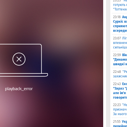
23:23
"Н
готують 
"Тоттен
23:18
Ан
Суркіс в
сприяют
всереди
23:07
Лі
впевнено
сильніш
22:59
Ві
"Динамо
швидкі 
22:48
"Р
захисник
22:43
Ек
"Зараз "
але ім'я
говорит
22:23
"Н
признач
За нього
21:55
Ук
перейшо