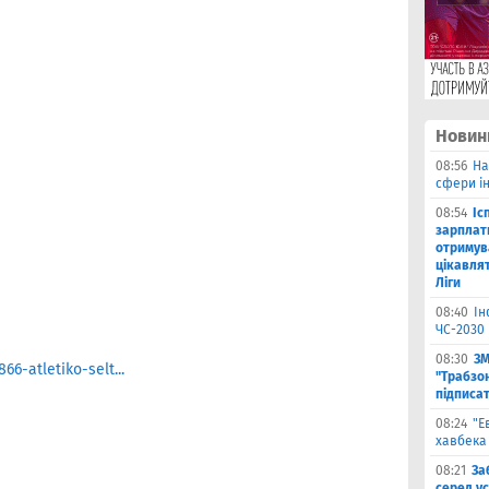
Новин
08:56
На
сфери ін
08:54
Іс
зарплат
отримув
цікавля
Ліги
08:40
Ін
ЧС-2030 
08:30
ЗМ
6-atletiko-selt...
"Трабзо
підписа
08:24
"Е
хавбека
08:21
За
серед ус