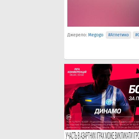
Джерело:
Megogo
#Атлетико
#