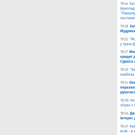
19:44
Екс
Арнольд
"Ліверпу
поставит
19:38
Ха
Мудрика 
19:32
"М
у трансф
19:27
Ми
кредит д
Суркіса
19:20
"Б
хавбека 
19:14
Оле
поразки
рухатис
18:58
Но
зіграє з
18:54
Дв
інтерес
18:47
Ка
всім - я