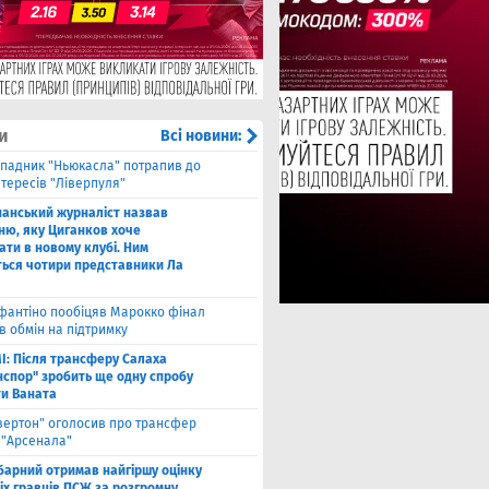
и
Всі новини:
падник "Ньюкасла" потрапив до
тересів "Ліверпуля"
панський журналіст назвав
ню, яку Циганков хоче
ати в новому клубі. Ним
ться чотири представники Ла
фантіно пообіцяв Марокко фінал
в обмін на підтримку
І: Після трансферу Салаха
нспор" зробить ще одну спробу
ти Ваната
вертон" оголосив про трансфер
 "Арсенала"
барний отримав найгіршу оцінку
іх гравців ПСЖ за розгромну