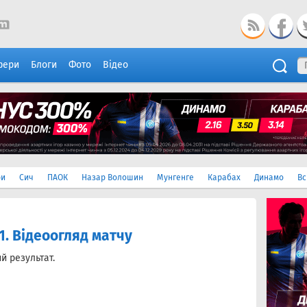
фери
Блоги
Фото
Відео
ри
Сич
ПАОК
Назар Волошин
Мунгенге
Карабах
Динамо
Вс
:1. Відеоогляд матчу
й результат.