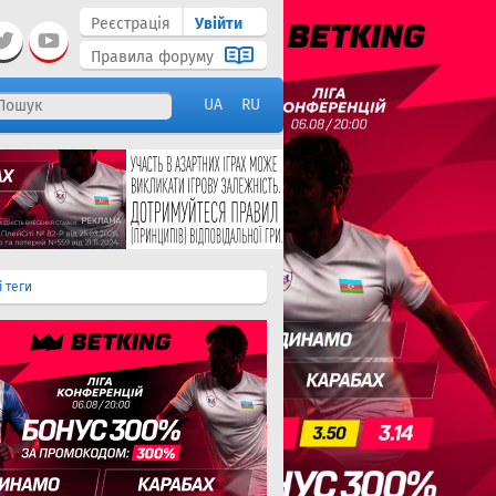
Реєстрація
Увійти
Правила форуму
UA
RU
і теги