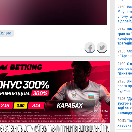
21:50
Ва
Моурінью
у тому, 
відповід
21:44
Оле
Сельта
грав за 
конфере
трагеді
21:35
Ал
з "Арсен
21:30
Є 
розпові
"Динамо
21:26
Він
свого п
будь-які
21:03
"Д
зустріча
Тоді за 
команду
20:53
"І
хавбека