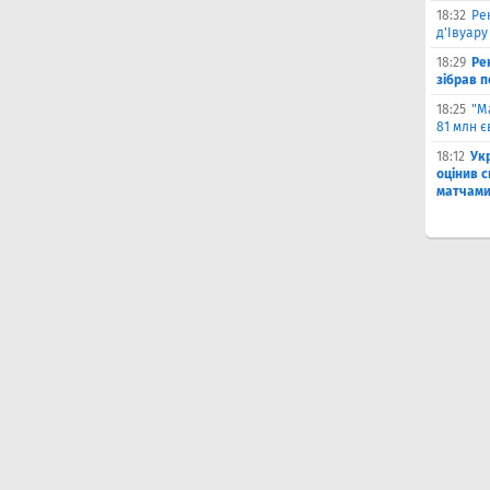
18:32
Ре
д'Івуару
18:29
Ре
зібрав п
18:25
"М
81 млн є
18:12
Ук
оцінив 
матчами