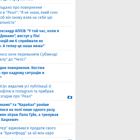
льдано про повернення
 в "Реал": "Я не знаю, який сенс
щоб він знову взяв на себе цю
альність"
ксандр АЛІЄВ: "У той час, коли я
"Динамо", виступ у Лізі
нцій ми б сприймали як
ю. А тепер це наша межа"
онсо хоче переманити Субіменді
алу" до "Челсі"
одне повернення. Костюк
в про кадрову ситуацію в
"
ісіус видалив усі публікації зі
рофілю в Instagram та прибрав
 згадки про "Реал"
инамо" та "Карабах" раніше
лися на полі лише одного разу.
киян зіграв Папа Гуйє, а тренував
 Хацкевич
нтер" відмовився продати свого
 в "Брентфорд" за 40 млн євро