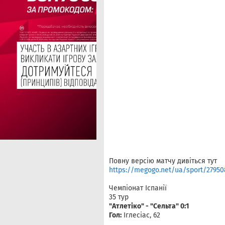
Повну версію матчу дивіться тут
https://megogo.net/ua/sport/2795086
Чемпіонат Іспанії
35 тур
"Атлетіко" - "Сельта" 0:1
Гол:
Іглесіас, 62