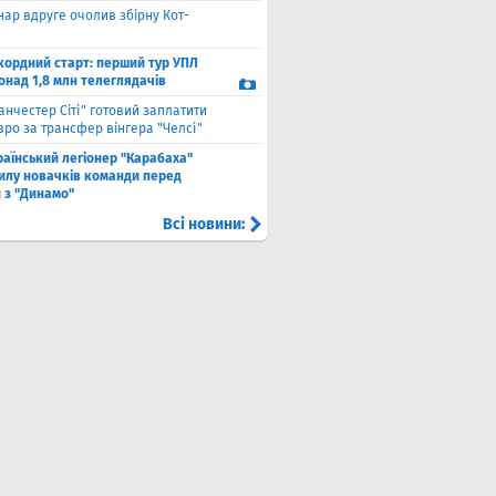
нар вдруге очолив збірну Кот-
кордний старт: перший тур УПЛ
онад 1,8 млн телеглядачів
анчестер Сіті" готовий заплатити
вро за трансфер вінгера "Челсі"
раїнський легіонер "Карабаха"
силу новачків команди перед
 з "Динамо"
Всі новини: