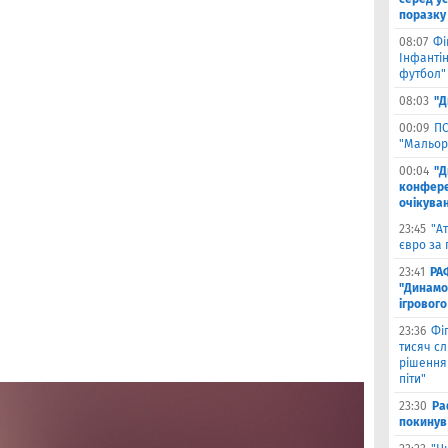
поразку
08:07
Фі
Інфантін
футбол"
08:03
"Д
00:09
ПС
"Мальор
00:04
"Д
конферен
очікуван
23:45
"А
євро за 
23:41
РА
"Динамо"
ігрового
23:36
Фіг
тисяч с
рішення 
піти"
23:30
Ра
покинув