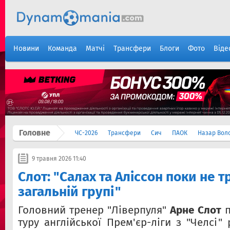
Новини
Команда
Матчі
Трансфери
Блоги
Фото
Віде
Головне
ЧС-2026
Трансфери
Сич
ПАОК
Назар Вол
9 травня 2026 11:40
Слот: "Салах та Аліссон поки не 
загальній групі"
Головний тренер "Ліверпуля"
Арне Слот
п
туру англійської Прем'єр-ліги з "Челсі"