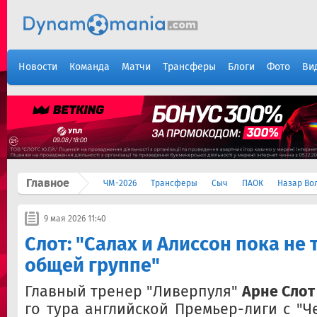
Новости
Команда
Матчи
Трансферы
Блоги
Фото
Ви
Главное
ЧМ-2026
Трансферы
Сыч
ПАОК
Назар Во
9 мая 2026 11:40
Слот: "Салах и Алиссон пока не
общей группе"
Главный тренер "Ливерпуля"
Арне Слот
го тура английской Премьер-лиги с "Ч