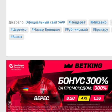
Джерело:
Официальный сайт УАФ
#Нещерет
#Михавко
#Царенко
#Назар Волошин
#Рубчинський
#Брагару
#Ванат