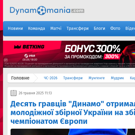
Новини
Команда
Матчі
Трансфери
Блоги
Фото
Віде
Головне
ЧС-2026
Трансфери
Мунгенге
Мудрик
Ка
26 травня 2025 11:13
Десять гравців "Динамо" отрима
молодіжної збірної України на зб
чемпіонатом Європи