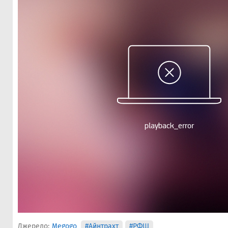
Джерело:
Megogo
#Айнтрахт
#РФШ