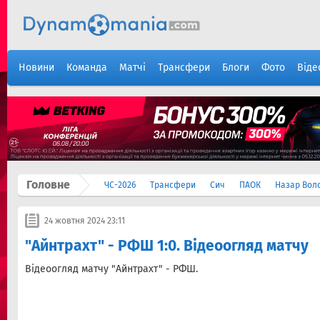
Новини
Команда
Матчі
Трансфери
Блоги
Фото
Віде
Головне
ЧС-2026
Трансфери
Сич
ПАОК
Назар Вол
24 жовтня 2024 23:11
"Айнтрахт" - РФШ 1:0. Відеоогляд матчу
Відеоогляд матчу "Айнтрахт" - РФШ.