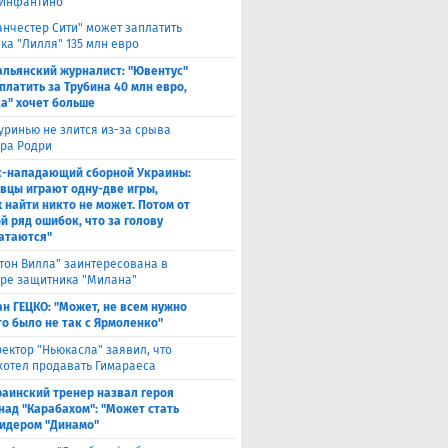
Инфантино
нчестер Сити" может заплатить
ка "Лилля" 135 млн евро
альянский журналист: "Ювентус"
платить за Трубина 40 млн евро,
а" хочет больше
ринью не злится из-за срыва
ра Родри
с-нападающий сборной Украины:
вцы играют одну-две игры,
х найти никто не может. Потом от
й ряд ошибок, что за голову
атаются"
тон Вилла" заинтересована в
ре защитника "Милана"
н ГЕЦКО: "Может, не всем нужно
то было не так с Ярмоленко"
ектор "Ньюкасла" заявил, что
 хотел продавать Гимараеса
раинский тренер назвал героя
над "Карабахом": "Может стать
идером "Динамо"