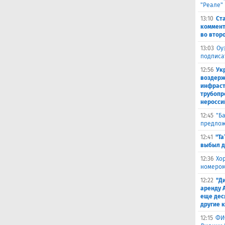
"Реале"
13:10
Ст
коммент
во втор
13:03
Оу
подписа
12:56
Ук
воздерж
инфраст
трубопр
неросси
12:45
"Б
предлож
12:41
"Та
выбыл д
12:36
Хо
номером
12:22
"Д
аренду 
еще дес
другие 
12:15
ФИ