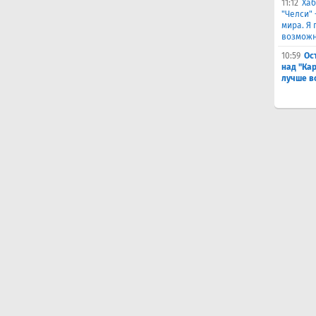
11:12
Хаб
"Челси"
мира. Я 
возможн
10:59
Ос
над "Ка
лучше в