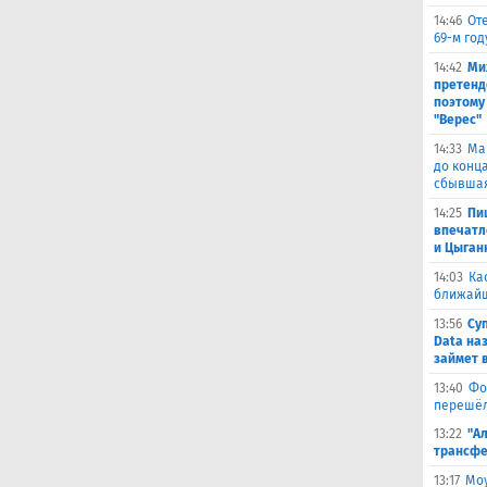
14:46
От
69-м го
14:42
Ми
претенд
поэтому
"Верес"
14:33
Ма
до конц
сбывшая
14:25
Пи
впечатл
и Цыган
14:03
Ка
ближай
13:56
Су
Data на
займет 
13:40
Фо
перешёл
13:22
"А
трансфе
13:17
Моу