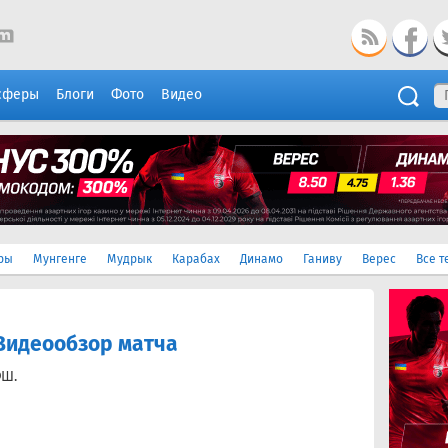
сферы
Блоги
Фото
Видео
ры
Мунгенге
Мудрык
Карабах
Динамо
Ганиву
Верес
Все т
 Видеообзор матча
ФШ.