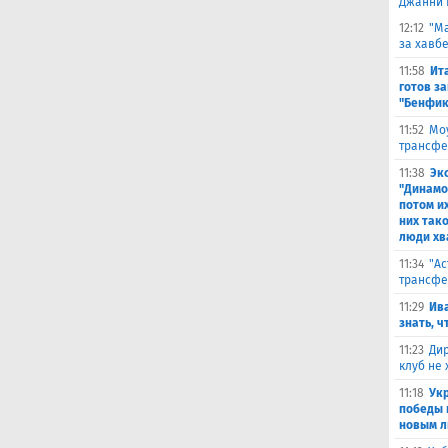
Джанни 
12:12
"Ма
за хавбе
11:58
Ит
готов за
"Бенфик
11:52
Моу
трансфе
11:38
Эк
"Динамо
потом и
них тако
люди хв
11:34
"Ас
трансфе
11:29
Ива
знать, ч
11:23
Дир
клуб не
11:18
Ук
победы 
новым л