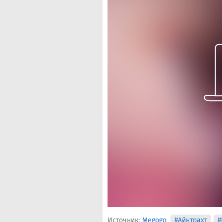
Источник:
Megogo
#Айнтрахт