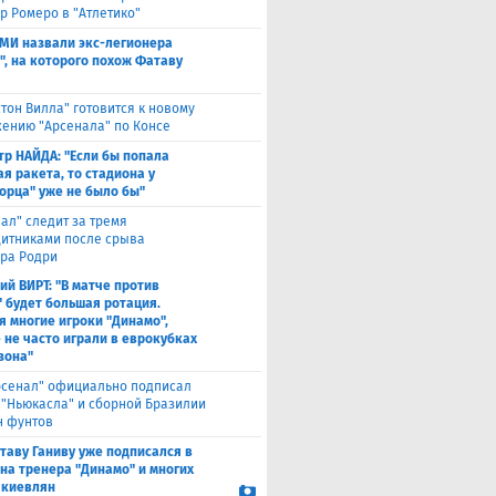
р Ромеро в "Атлетико"
СМИ назвали экс-легионера
", на которого похож Фатаву
стон Вилла" готовится к новому
ению "Арсенала" по Консе
тр НАЙДА: "Если бы попала
я ракета, то стадиона у
орца" уже не было бы"
еал" следит за тремя
итниками после срыва
ра Родри
ий ВИРТ: "В матче против
" будет большая ротация.
я многие игроки "Динамо",
 не часто играли в еврокубках
зона"
рсенал" официально подписал
 "Ньюкасла" и сборной Бразилии
н фунтов
таву Ганиву уже подписался в
 на тренера "Динамо" и многих
 киевлян