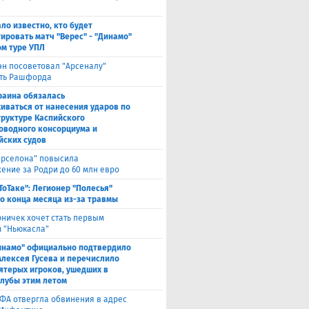
ало известно, кто будет
ировать матч "Верес" - "Динамо"
ом туре УПЛ
эн посоветовал "Арсеналу"
ть Рашфорда
раина обязалась
иваться от нанесения ударов по
руктуре Каспийского
оводного консорциума и
йских судов
арселона" повысила
ение за Родри до 60 млн евро
ТоТаке": Легионер "Полесья"
о конца месяца из-за травмы
рничек хочет стать первым
 "Ньюкасла"
инамо" официально подтвердило
Алексея Гусева и перечислило
ятерых игроков, ушедших в
клубы этим летом
ФА отвергла обвинения в адрес