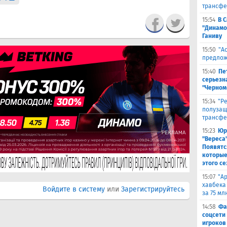
трансфе
15:54
В 
"Динамо
Ганиву
15:50
"А
предлож
15:40
Пе
серьезна
"Черном
15:34
"Р
полузащ
трансфе
15:23
Юр
"Вереса
Появятс
которые
этого се
15:07
"А
хавбека
Войдите в систему
или
Зарегистрируйтесь
за 75 мл
14:58
Фа
соцсети
игроков