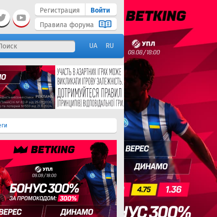
Регистрация
Войти
Правила форума
UA
RU
еги