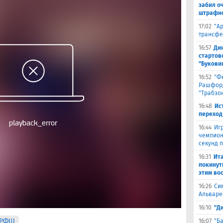
забил о
штрафно
17:02
"А
трансфе
16:57
Ди
стартов
"Букови
16:52
"Ф
Рашфорд
"Трабзо
16:48
Ис
переход
16:44
Иг
чемпион
секунд 
16:31
Ита
покинут
этим во
16:26
Си
Альваре
16:10
"Д
#РФШ
16:07
"Б