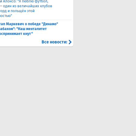
и Алонсо: "Я люблю футбол,
 — один из величайших клубов
горд и польщён этой
остью"
тап Маркевич о победе "Динамо"
рабахом": "Наш менталитет
оспринимает кнут"
Все новости: