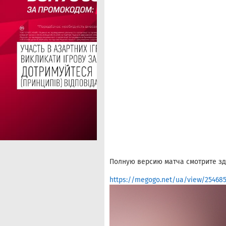
Полную версию матча смотрите зд
https://megogo.net/ua/view/25468