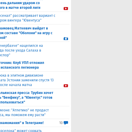
чень дальним ударом со
го в матче второй лиги
рсенал" рассматривает вариант с
ром вингера "Ювентуса"
намовец Маткевич выйдет в
ом составе "Оболони" на игру с
ной"
енербахче" нацелился на
а после ухода Салаха в
нспор"
точник: Клуб УПЛ отложил
 испанского легионера
рока в элитном дивизионе
ата Эстонии заменили спустя 13
после начала матча
льянская пресса: Трубин хочет
ь "Бенфику", а "Ювентус" готов
спользоваться"
меоне: "Атлетико" не продаст
са, мы поможем ему расти"
инамомания" в Телеграме!
10
арселона" может сорвать