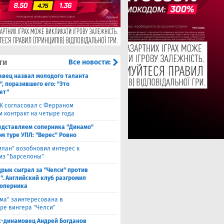
ти
Все новости:
авец назвал молодого таланта
, поразившего его: "Это
ет"
Ж согласовал с Ферраном
м контракт на четыре года
едставляем соперника "Динамо"
м туре УПЛ: "Верес" Ровно
илан" возобновил интерес к
из "Барселоны"
рык сыграл за "Челси" против
". Английский клуб разгромил
соперника
ма" заинтересована в
ре вингера "Челси"
с-динамовец Андрей Богданов