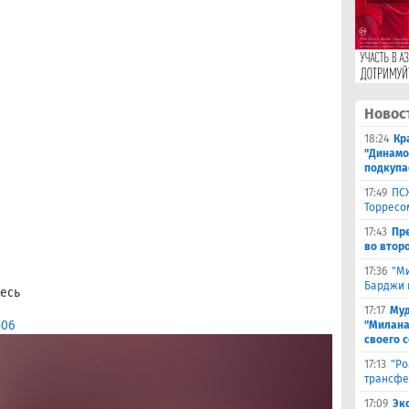
Новос
18:24
Кр
"Динамо"
подкупа
17:49
ПС
Торресо
17:43
Пр
во второ
17:36
"М
Барджи 
есь
17:17
Муд
506
"Милана
своего 
17:13
"Ро
трансфе
17:09
Эк