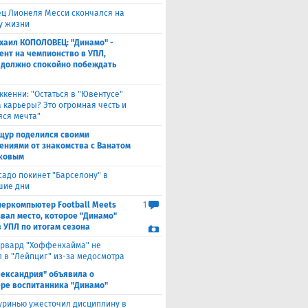
ец Лионеля Месси скончался на
ду жизни
хаил КОПОЛОВЕЦ: "Динамо" -
ент на чемпионство в УПЛ,
 должно спокойно побеждать
ккенни: "Остаться в "Ювентусе"
а карьеры? Это огромная честь и
ся мечта"
щур поделился своими
ениями от знакомства с Ванатом
ковым
садо покинет "Барселону" в
шие дни
перкомпьютер Football Meets
1
звал место, которое "Динамо"
в УПЛ по итогам сезона
рвард "Хоффенхайма" не
 в "Лейпциг" из-за медосмотра
лександрия" объявила о
ре воспитанника "Динамо"
ринью ужесточил дисциплину в