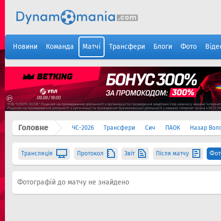
Новини
Команда
Матчі
Трансфери
Блоги
Фото
Віде
Головне
ЧС-2026
Трансфери
Сич
ПАОК
Назар Вол
Трансляція
Протокол
Звіт
Після матчу
Фот
Фотографій до матчу не знайдено