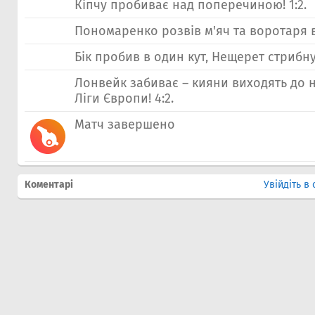
Кіпчу пробиває над поперечиною! 1:2.
Пономаренко розвів м'яч та воротаря в р
Бік пробив в один кут, Нещерет стрибнув
Лонвейк забиває – кияни виходять до 
Ліги Європи! 4:2.
Матч завершено
Коментарі
Увійдіть в