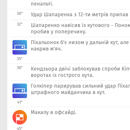
пенальті.
30"
Удар Шапаренка з 12-ти метрів припав
32"
Шапаренко навісив із кутового - Пон
пробив у поперечину.
Пiхальонок б'є низом у дальній кут, але
накрив м'яч.
35"
36"
Кендзьора двічі заблокував спроби Кі
воротах із гострого кута.
Голкіпер парирував сильний удар Пiхаль
штрафного майданчика в кут.
41"
Макалу в офсайді.
45"