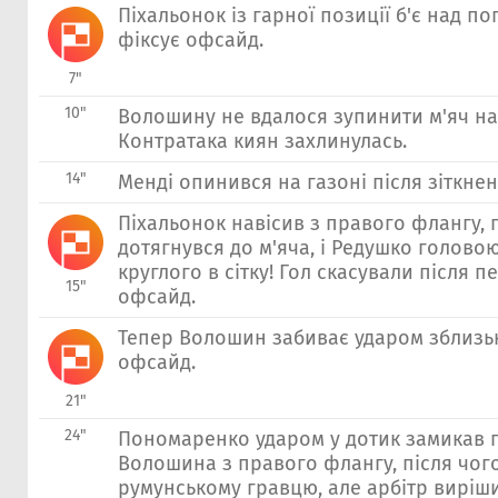
Пiхальонок із гарної позиції б'є над п
фіксує офсайд.
7"
10"
Волошину не вдалося зупинити м'яч на
Контратака киян захлинулась.
14"
Менді опинився на газоні після зіткнен
Пiхальонок навісив з правого флангу, 
дотягнувся до м'яча, і Редушко голово
круглого в сітку! Гол скасували після п
15"
офсайд.
Тепер Волошин забиває ударом зблизьк
офсайд.
21"
24"
Пономаренко ударом у дотик замикав п
Волошина з правого флангу, після чого
румунському гравцю, але арбітр вирiши