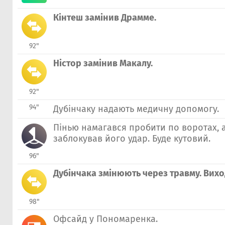
Кінтеш замінив Драмме.
92"
Ністор замінив Макалу.
92"
94"
Дубінчаку надають медичну допомогу.
Пінью намагався пробити по воротах, 
заблокував його удар. Буде кутовий.
96"
Дубінчака змінюють через травму. Вих
98"
Офсайд у Пономаренка.