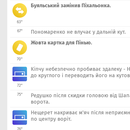
Буяльський замінив Пiхальонка.
63"
67"
Пономаренко не влучає у дальній кут.
Жовта картка для Пінью.
70"
Кіпчу небезпечно пробиває здалеку - 
до круглого і переводить його на кутов
72"
75"
Редушко після скидки головою від Шап
ворота.
Нещерет накриває м'яч після неприєм
по центру воріт.
76"