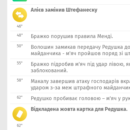
Алієв замінив Штефанеску
46"
48"
Бражко порушив правила Менді.
50"
Волошин замикав передачу Редушка до
майданчика - м'яч пройшов поряд зі ш
55"
Бражко підробив м'яч пiд удар лівою, я
заблокований.
58"
Макалу завершив атаку господарів вк
ударом з-за меж штрафного майданчик
62"
Редушко пробиває головою – м'яч у рук
Відкладена жовта картка для Редушка.
62"