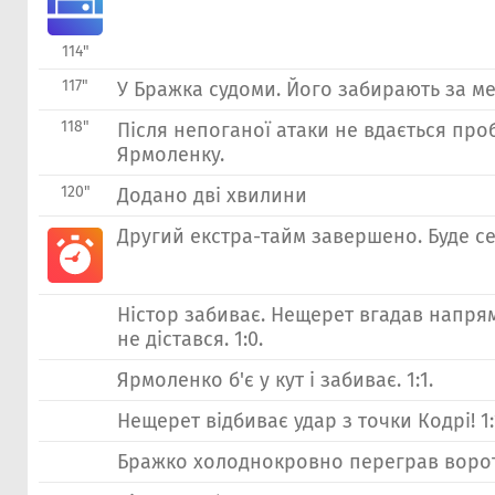
114"
117"
У Бражка судоми. Його забирають за ме
118"
Після непоганої атаки не вдається про
Ярмоленку.
120"
Додано дві хвилини
Другий екстра-тайм завершено. Буде се
Ністор забиває. Нещерет вгадав напрям
не дістався. 1:0.
Ярмоленко б'є у кут і забиває. 1:1.
Нещерет відбиває удар з точки Кодрі! 1:
Бражко холоднокровно переграв ворота