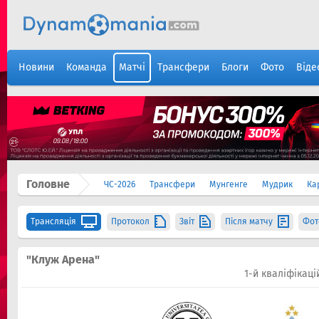
Новини
Команда
Матчі
Трансфери
Блоги
Фото
Віде
Головне
ЧС-2026
Трансфери
Мунгенге
Мудрик
Ка
Трансляція
Протокол
Звіт
Після матчу
Фот
"Клуж Арена"
1-й кваліфікаці