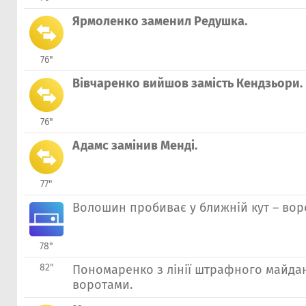
Ярмоленко заменил Редушка.
76"
Вівчаренко вийшов замість Кендзьори.
76"
Адамс замінив Менді.
77"
Волошин пробиває у ближній кут – вор
78"
82"
Пономаренко з лінії штрафного майдан
воротами.