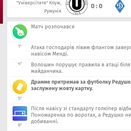
"Універсітатя" Клуж,
0 : 0
Румунія
Матч розпочався
1"
Атака господарів лівим флангом заве
навісом Менді.
4"
Волошин порушує правила в атаці бiл
майданчика.
Драмме притримав за футболку Редушк
заслужену жовту картку.
5"
Після навісу зі стандарту голкіпер відб
Пономаренка по воротах, а Редушко не 
добиванні.
6"