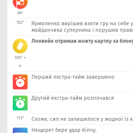
99"
102"
Ярмоленко вирішив взяти гру на себе
майданчика суперника і порушив прави
Лонвейк отримав жовту картку за блок
105" +
1"
Перший екстра-тайм завершено
Другий екстра-тайм розпочався
113"
Схоже, сил не залишилося у жодної із 
Нещерет бере удар Кiпчу.