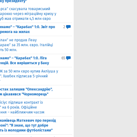
уку президенту"
арса" скасувала товариський
арокко через міграційну кризу у
луб мав отримати 4,5 млн євро
инамо" – "Карабах" 1:0. Звіт про
2
еремога на жилах
ілан" не продав Леау
араю" за 35 млн. євро. Італійці
ть 50 млн.
намо" – "Карабах" 1:0. Ліга
65
нцій. Все вирішиться у Баку
Ж за 50 млн євро купив Акліуша у
. Хавбек підписав 5-річний
т
стак залишив "Олександрію",
м цікавився "Чорноморець"
ісіус підпише контракт із
 на 6 років. Офіційне
ння – найближчим часом
намівець Маткевич про перехід
оні": "Я знаю, що тут добре
ь із молодими футболістами"