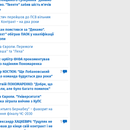
тенційного суперника "Динамо"
о. "Твенте" забив шість м'ячів
4
стич перейшов до ПСВ вільним
 Контракт – на два роки
кан помстився за "Динамо".
хт" обіграв ПАОК у кваліфікації
ропи
га Європи. Перемоги
аша" та "Леха"
с-арбітр ФІФА прокоментував
із падінням Пономаренка
ор КОСТЮК: "Ще Лобановський
7
що команда будується два роки"
твій ПОНОМАРЕНКО: "Добре, що
али, але було багато помилок"
а Європи. "Університатя"
ка зіграла внічию з КуПС
антьяго Бернабеу" – фаворит на
ння фіналу ЧС-2030
ександр ХАЦКЕВИЧ: "Гуцуляк не
1
ав до кінця свій контракт і не