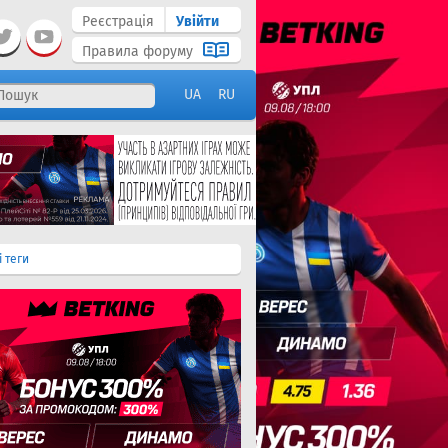
Реєстрація
Увійти
Правила форуму
UA
RU
і теги