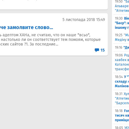
19:50
"Б
Альваре
"Атлетик
19:30
Ві
5 листопада 2018 15:49
"Баєр": 
че замолвите слово...
іншому 
ь адептом ХАНа, не считаю, что он наше *всьо*,
19:25
"М
 настолько ли он соответствует тем помоям, которые
Медіну в
ких сайтов ?1. За последние...
19:16
"Ди
15
19:06
Ро
хавбек в
Каталонц
трансфе
18:54
У 
складу: 
Малiнов
18:31
Ху
"Атлетик
"Барсел
18:18
Fo
тисяч к
приміще
18:05
УЄ