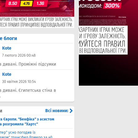
е блоги
Kote
7 лютого 2026 00:48
а дивані. Проміжні підсумки
Kote
30 квітня 2026 10:54
а дивані. Єгипетська стіна в
.
и
Всі новини:
га Європи. "Бенфіка" з асистом
а розгромила "Хартс"
нтер" усно погодив із
хемом" трансфер Ромеро за 40