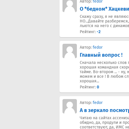
Автор:
fedor
О *бедном* Хацкеви
Скажу сразу, я не являюс
НО...Давайте разберемся,
льются на него с динамовс
Рейтинг:
-2
Автор:
fedor
Главный вопрос !
Сначала несколько слов 
хорошая командная скорос
тайме. Во-втором ... - н
можем и все ! В любом с
хорошая...
Рейтинг:
0
Автор:
fedor
А в зеркало посмот
Читаю на сайтах ассениза
обидно, да, продули и пр
соответствуют, да, ИМС не