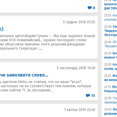
22:56
По
визначен
8
ДАК 190
22:53
Ко
агентом.
5 грудня 2018 01:25
22:48
Сі
с)
"Андерле
Ліги Єв
альных цитат.Вадим Гунько : - Мы еще заранее пошли
рами НСК Олимпийский... однако последнее слово
22:36
Лі
 не объясняли причины этого решения.Джорджио
"Бешикт
ального Секретаря :.....
22:33
Ек
момент 
22:29
Іг
5 листопада 2018 15:49
казав, 
че замолвите слово...
22:22
Ма
ми вигр
ь адептом ХАНа, не считаю, что он наше *всьо*,
 настолько ли он соответствует тем помоям, которые
22:11
Ліг
ких сайтов ?1. За последние...
Романчу
15
22:10
"С
проведе
7 квітня 2019 22:49
22:03
Ол
допрацюв