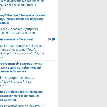
арса" практично відмовилася від
са. Форвард залишиться в
о"
нгер "Шахтаря" Аліссон зацікавив
клуб Бундесліги надає перевагу
гравцю
арсель" продасть центрбека
 "Байєр" за 23+2 млн євро
намоманія" в Телеграмі!
10
дрі погодив контракт з "Барсою" -
томився чекати на "Реал".
і скоро зв'яжуться з "Сіті" щодо
ру
"Трабзонспорі" назріває чистка
стали відомі позиції в команді
ського та Батагова
ліан Альварес повідомить
о", що хоче перейти до
они"
rbes Ukraine: Ворог знищив 400
вадратних метрів складських
нь за місяць
ФА не відмовився від бойкоту ЧС