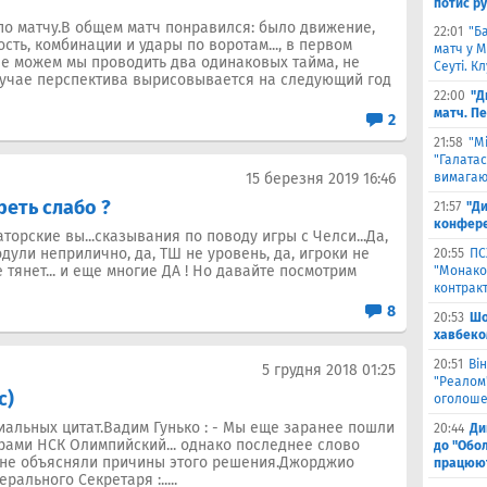
потис р
по матчу.В общем матч понравился: было движение,
22:01
"Б
ть, комбинации и удары по воротам..., в первом
матч у М
у, не можем мы проводить два одинаковых тайма, не
Сеуті. К
лучае перспектива вырисовывается на следующий год
22:00
"Д
матч. П
2
21:58
"М
"Галатас
15 березня 2019 16:46
вимагаю
реть слабо ?
21:57
"Ди
конфере
торские вы...сказывания по поводу игры с Челси...Да,
одули неприлично, да, ТШ не уровень, да, игроки не
20:55
ПС
 тянет... и еще многие ДА ! Но давайте посмотрим
"Монако"
контрак
8
20:53
Шо
хавбеко
20:51
Він
5 грудня 2018 01:25
"Реалом"
с)
оголоше
альных цитат.Вадим Гунько : - Мы еще заранее пошли
20:44
Ди
рами НСК Олимпийский... однако последнее слово
до "Обол
 не объясняли причины этого решения.Джорджио
працюют
ального Секретаря :.....