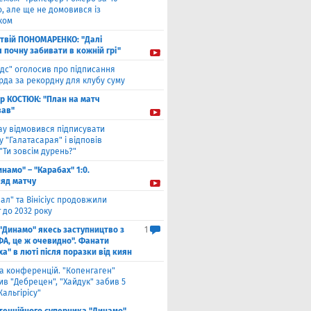
, але ще не домовився із
ком
твiй ПОНОМАРЕНКО: "Далі
я почну забивати в кожній грі"
ідс" оголосив про підписання
да за рекордну для клубу суму
ор КОСТЮК: "План на матч
ав"
ау відмовився підписувати
 "Галатасарая" і відповів
"Ти зовсім дурень?"
инамо" – "Карабах" 1:0.
ляд матчу
ал" та Вінісіус продовжили
 до 2032 року
 "Динамо" якесь заступництво з
1
ФА, це ж очевидно". Фанати
а" в люті після поразки від киян
га конференцій. "Копенгаген"
в "Дебрецен", "Хайдук" забив 5
Жальгірісу"