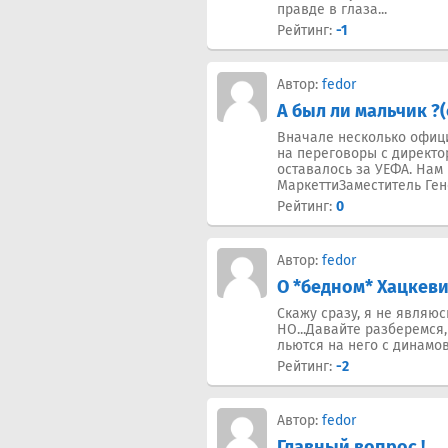
правде в глаза...
Рейтинг:
-1
Автор:
fedor
А был ли мальчик ?(
Вначале несколько офици
на переговоры с директо
оставалось за УЕФА. Нам
МаркеттиЗаместитель Генер
Рейтинг:
0
Автор:
fedor
О *бедном* Хацкеви
Скажу сразу, я не являюс
НО...Давайте разберемся,
льются на него с динамовс
Рейтинг:
-2
Автор:
fedor
Главный вопрос !