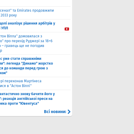
сенал" та Emirates продовжили
 2033 року
цолі аналізує рішення арбітрів у
і УПЛ
стон Вілла" домовилася з
о" про перехід Руджері за 18+6
о – гравець ще не погодив
р
ас уже стати справжніми
и": легенда "Динамо" жорстко
ся до команди перед грою з
хом"
рі переконав Мартінеса
ся в "Астон Віллі"
антастично знову бачити його у
: реакція англійської преси на
рика проти "Ювентуса"
Всі новини: