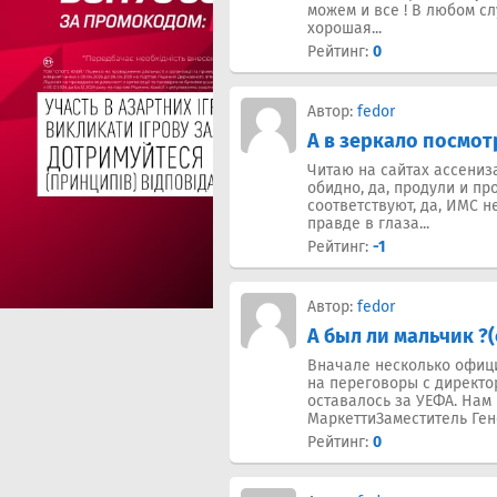
можем и все ! В любом с
хорошая...
Рейтинг:
0
Автор:
fedor
А в зеркало посмот
Читаю на сайтах ассениза
обидно, да, продули и пр
соответствуют, да, ИМС не
правде в глаза...
Рейтинг:
-1
Автор:
fedor
А был ли мальчик ?(
Вначале несколько офици
на переговоры с директо
оставалось за УЕФА. Нам
МаркеттиЗаместитель Генер
Рейтинг:
0