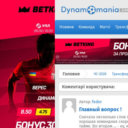
Новини
Команда
Матчі
Транс
Головне
ЧС-2026
Трансфе
Коментарі користувача:
Автор:
fedor
Главный вопрос !
Сначала несколько слов 
хорошая командная скорос
тайме. Во-втором ... - н