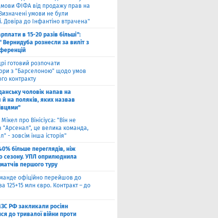
ідмови ФІФА від продажу прав на
"Визначені умови не були
. Довіра до Інфантіно втрачена"
арплати в 15-20 разів більші":
 Вернидуба рознесли за виліт з
нференцій
рі готовий розпочати
ори з "Барселоною" щодо умов
ого контракту
Гданську чоловік напав на
 й на поляків, яких назвав
івцями"
 Мікел про Вінісіуса: "Він не
 "Арсенал", це велика команда,
л" - зовсім інша історія"
40% більше переглядів, ніж
о сезону. УПЛ оприлюднила
 матчів першого туру
оманде офіційно перейшов до
за 125+15 млн євро. Контракт – до
МЗС РФ закликали росіян
ся до тривалої війни проти