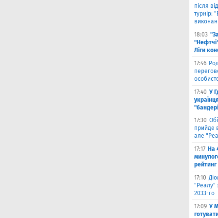
після в
турнір: 
виконані
18:03
"З
"Нефтчі"
Ліги ко
17:46
Род
перегов
особист
17:40
У 
українця
"бандер
17:30
Обі
прийде в
але "Реа
17:17
На 
минулог
рейтинг
17:10
Ді
"Реалу" 
2033-го
17:09
У 
готувати