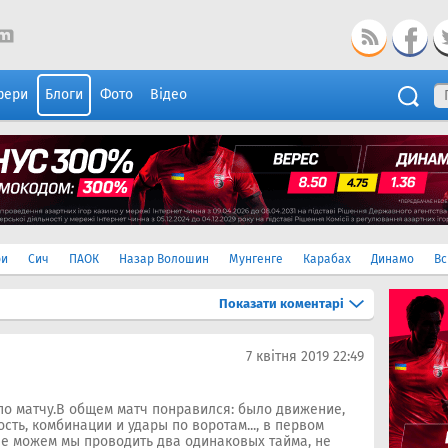
фери
Блоги
Фото
Відео
ри
Сич
ПАОК
Назар Волошин
Мунгенге
Карабах
Динамо
Вс
Показати
коментарі
7 квітня 2019 22:49
по матчу.В общем матч понравился: было движение,
ть, комбинации и удары по воротам..., в первом
у, не можем мы проводить два одинаковых тайма, не