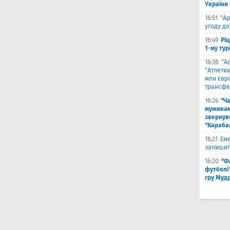
України
16:51
"Ар
угоду до
16:49
Ріц
1-му тур
16:38
"А
"Атлетик
млн євр
трансфе
16:26
"Ч
мужикам
звернув
"Караба
16:21
Еме
залишити
16:20
"Ф
футболі"
гру Муд