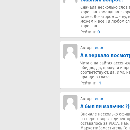
Сначала несколько слов 
хорошая командная скорос
тайме. Во-втором ... - н
можем и все ! В любом с
хорошая...
Рейтинг:
0
Автор:
fedor
А в зеркало посмот
Читаю на сайтах ассениза
обидно, да, продули и пр
соответствуют, да, ИМС не
правде в глаза...
Рейтинг:
-1
Автор:
fedor
А был ли мальчик ?(
Вначале несколько офици
на переговоры с директо
оставалось за УЕФА. Нам
МаркеттиЗаместитель Генер