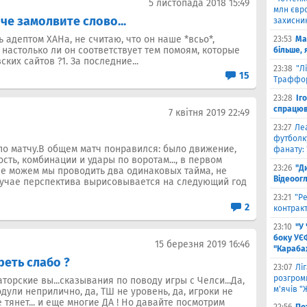
5 листопада 2018 15:49
млн євро
че замолвите слово...
захисни
ь адептом ХАНа, не считаю, что он наше *всьо*,
23:53
Ма
 настолько ли он соответствует тем помоям, которые
більше, 
ких сайтов ?1. За последние...
23:38
"Л
15
Траффор
23:28
Іг
спрацюв
7 квітня 2019 22:49
23:27
Ле
футболку
по матчу.В общем матч понравился: было движение,
фанату: 
ть, комбинации и удары по воротам..., в первом
23:26
"Д
у, не можем мы проводить два одинаковых тайма, не
Відеоог
лучае перспектива вырисовывается на следующий год
23:21
"Ре
2
контракт
23:10
"У
боку УЄ
15 березня 2019 16:46
"Карабах
реть слабо ?
23:07
Лі
розгроми
торские вы...сказывания по поводу игры с Челси...Да,
м'ячів "
одули неприлично, да, ТШ не уровень, да, игроки не
 тянет... и еще многие ДА ! Но давайте посмотрим