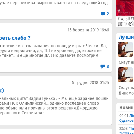
лучае перспектива вырисовывается на следующий год
2
15 березня 2019 16:46
Лучши
реть слабо ?
торские вы...сказывания по поводу игры с Челси...Да,
одули неприлично, да, ТШ не уровень, да, игроки не
 тянет... и еще многие ДА ! Но давайте посмотрим
Скаут н
8
5 грудня 2018 01:25
Скаут н
с)
Динамо
альных цитат.Вадим Гунько : - Мы еще заранее пошли
рами НСК Олимпийский... однако последнее слово
Новин
 не объясняли причины этого решения.Джорджио
ального Секретаря :.....
00:01
Лі
Судаков
23:58
"І
"Тоттен