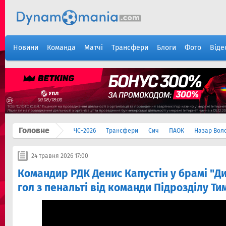
Новини
Команда
Матчі
Трансфери
Блоги
Фото
Віде
Головне
ЧС-2026
Трансфери
Сич
ПАОК
Назар Вол
24 травня 2026 17:00
Командир РДК Денис Капустін у брамі "Д
гол з пенальті від команди Підрозділу Ти