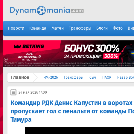
Новости
Команда
Матчи
Трансферы
Блоги
Фото
Ви
Главное
ЧМ-2026
Трансферы
Сыч
ПАОК
Назар Во
24 мая 2026 17:00
Командир РДК Денис Капустин в воротах
пропускает гол с пенальти от команды 
Тимура