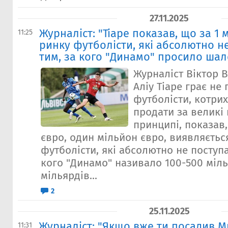
27.11.2025
Журналіст: "Тіаре показав, що за 1 
11:25
ринку футболісти, які абсолютно н
тим, за кого "Динамо" просило шал
Журналіст Віктор 
Аліу Тіаре грає не 
футболісти, котрих
продати за великі г
принципі, показав
євро, один мільйон євро, виявляється
футболісти, які абсолютно не поступ
кого "Динамо" називало 100-500 міль
мільярдів...
2
25.11.2025
Журналіст: "Якщо вже ти посадив М
11:31