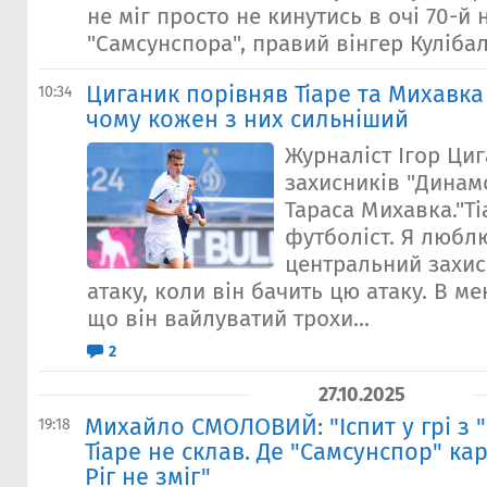
не міг просто не кинутись в очі 70-й
"Самсунспора", правий вінгер Кулібалі
Циганик порівняв Тіаре та Михавка 
10:34
чому кожен з них сильніший
Журналіст Ігор Ци
захисників "Динамо
Тараса Михавка."Т
футболіст. Я любл
центральний захис
атаку, коли він бачить цю атаку. В м
що він вайлуватий трохи...
2
27.10.2025
Михайло СМОЛОВИЙ: "Іспит у грі з 
19:18
Тіаре не склав. Де "Самсунспор" ка
Ріг не зміг"