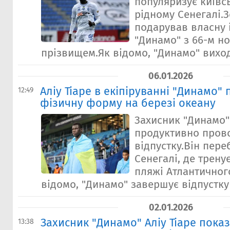
популяризує київс
рідному Сенегалі.З
подарував власну 
"Динамо" з 66-м н
прізвищем.Як відомо, "Динамо" виходи
06.01.2026
Аліу Тіаре в екіпіруванні "Динамо" 
12:49
фізичну форму на березі океану
Захисник "Динамо" 
продуктивно пров
відпустку.Він пере
Сенегалі, де трену
пляжі Атлантичног
відомо, "Динамо" завершує відпустку 1
02.01.2026
Захисник "Динамо" Аліу Тіаре показ
13:38