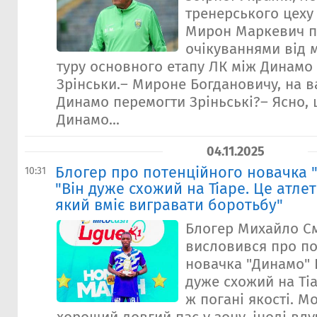
тренерського цеху
Мирон Маркевич п
очікуваннями від 
туру основного етапу ЛК між Динамо
Зрінськи.– Мироне Богдановичу, на в
Динамо перемогти Зріньські?– Ясно,
Динамо...
04.11.2025
Блогер про потенційного новачка "
10:31
"Він дуже схожий на Тіаре. Це атле
який вміє вигравати боротьбу"
Блогер Михайло С
висловився про по
новачка "Динамо" 
дуже схожий на Тіар
ж погані якості. 