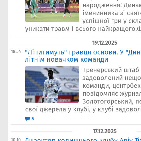
народження."Динам
іменинника зі свят
успішної гри у скла
уникати травм і всього найкращого.Фо
19.12.2025
"Ліпитимуть" гравця основи. У "Ди
18:54
літнім новачком команди
Тренерський штаб
задоволений нещо
команди, центрбеко
повідомляє журнал
Золотогорський, п
свої джерела у клубі, у клубі задоволе
5
17.12.2025
Директор колишнього клубу Аліу Ті
10:10