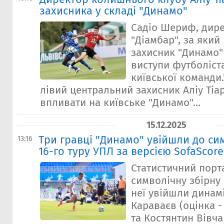
захисника у складі "Динамо"
Садіо Шериф, дире
"Діамбар", за який
захисник "Динамо" 
виступи футболіста
київської команди
лівий центральний захисник Аліу Ті
впливати на київське "Динамо"...
15.12.2025
Три гравці "Динамо" увійшли до си
13:16
16-го туру УПЛ за версією SofaScore
Статистичний порт
символічну збірну 
неї увійшли динам
Караваєв (оцінка - 7
та Костянтин Вівча