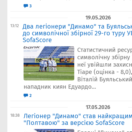
3
19.05.2026
Два легіонери "Динамо" та Буяльс
13:12
до символічної збірної 29-го туру 
SofaScore
Статистичний ресу
символічну збірну 
неї увійшли захис
Тіаре (оцінка - 8,0
Віталій Буяльський 
нападник киян Едуардо...
2
17.05.2026
Легіонер "Динамо" став найкращим
18:38
"Полтавою" за версією SofaScore