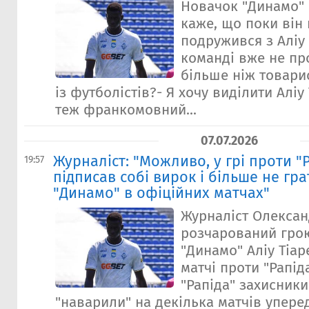
Новачок "Динамо" 
каже, що поки він
подружився з Аліу 
команді вже не про
більше ніж товари
із футболістів?- Я хочу виділити Аліу 
теж франкомовний...
07.07.2026
Журналіст: "Можливо, у грі проти "Р
19:57
підписав собі вирок і більше не гр
"Динамо" в офіційних матчах"
Журналіст Олекса
розчарований гро
"Динамо" Аліу Тіа
матчі проти "Рапіда
"Рапіда" захисник
"наварили" на декілька матчів уперед