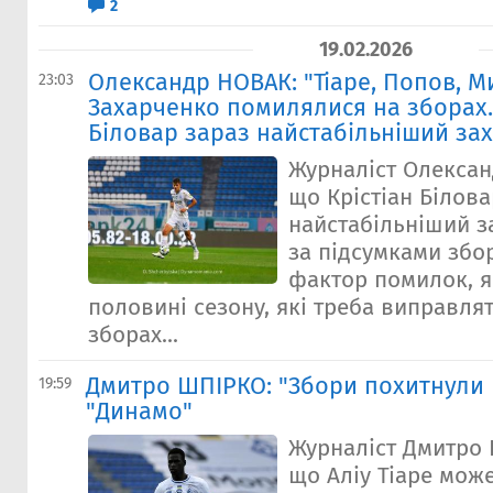
2
19.02.2026
Олександр НОВАК: "Тіаре, Попов, М
23:03
Захарченко помилялися на зборах.
Біловар зараз найстабільніший за
Журналіст Олексан
що Крістіан Білова
найстабільніший з
за підсумками збор
фактор помилок, я
половині сезону, які треба виправлят
зборах...
Дмитро ШПІРКО: "Збори похитнули п
19:59
"Динамо"
Журналіст Дмитро 
що Аліу Тіаре може