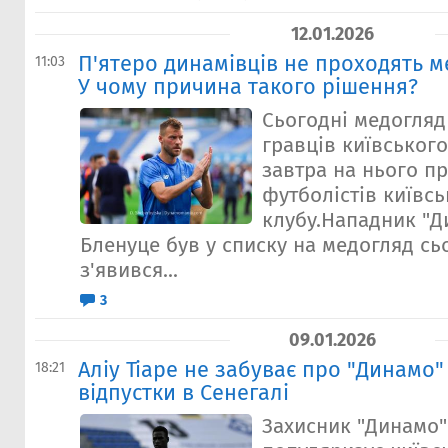
12.01.2026
П'ятеро динамівців не проходять ме
11:03
У чому причина такого рішення?
Сьогодні медогляд
гравців київського
завтра на нього п
футболістів київсь
клубу.Нападник "Д
Бленуце був у списку на медогляд сьо
з'явився...
3
09.01.2026
Аліу Тіаре не забуває про "Динамо" 
18:21
відпустки в Сенегалі
Захисник "Динамо" 