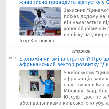
живописно проводить відпустку у С
Захисник "Динамо" 
поїхав додому на ч
він намагається пі
хорошій фізичній 
на піску на узбере
Ігор Костюк ка...
27.12.2025
Економія чи зміна стратегії? Про щ
19:02
африканський вектор розвитку "Д
У київському "Дин
африканців залиш
слід. Ісмаель Банг
Мбокані, Бадр Ель 
Юссуф і досі не за
вболівальниками київського клубу, а