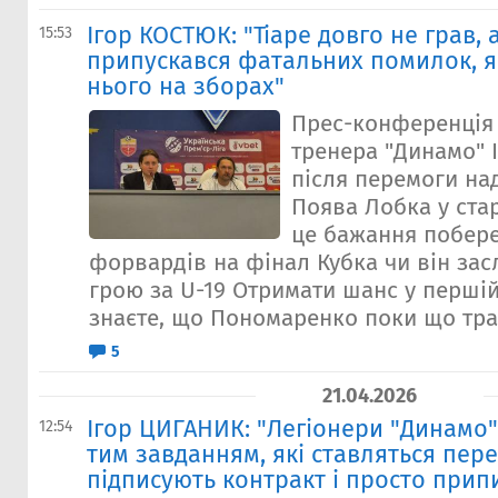
Ігор КОСТЮК: "Тіаре довго не грав, 
15:53
припускався фатальних помилок, я
нього на зборах"
Прес-конференція
тренера "Динамо" 
після перемоги на
Поява Лобка у ста
це бажання побере
форвардів на фінал Кубка чи він за
грою за U-19 Отримати шанс у першій
знаєте, що Пономаренко поки що тра
5
21.04.2026
Ігор ЦИГАНИК: "Легіонери "Динамо"
12:54
тим завданням, які ставляться пер
підписують контракт і просто прип