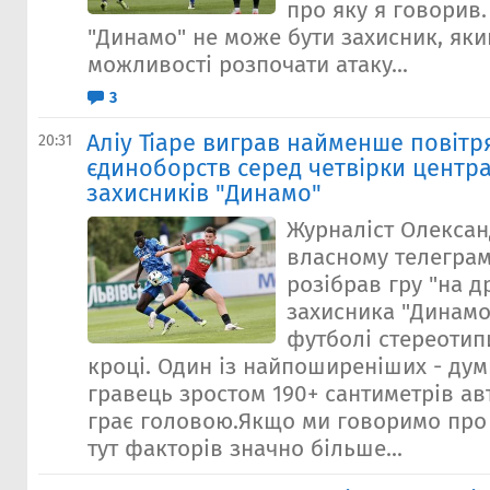
про яку я говорив.
"Динамо" не може бути захисник, яки
можливості розпочати атаку...
3
Аліу Тіаре виграв найменше повітр
20:31
єдиноборств серед четвірки центр
захисників "Динамо"
Журналіст Олексан
власному телеграм
розібрав гру "на д
захисника "Динамо"
футболі стереотип
кроці. Один із найпоширеніших - дум
гравець зростом 190+ сантиметрів а
грає головою.Якщо ми говоримо про 
тут факторів значно більше...