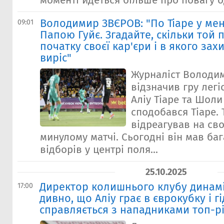
моменті йдеться більше про повагу о
Володимир ЗВЄРОВ: "По Тіаре у мен
09:01
Папою Гуйє. Згадайте, скільки той 
початку своєї кар'єри і в якого зах
виріс"
Журналіст Володи
відзначив гру легі
Аліу Тіаре та Шоли
сподобався Тіаре. Т
відреагував на св
минулому матчі. Сьогодні він мав ба
відборів у центрі поля...
25.10.2025
Директор колишнього клубу динамів
17:00
дивно, що Аліу грає в єврокубку і г
справляється з нападниками топ-р