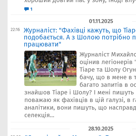
хороший довгий пас у зону, іноді влуч
1
01.11.2025
Журналіст: "Фахівці кажуть, що Тіар
22:16
подобається. А з Шолою потрібно 
працювати"
Журналіст Михайл
оцінив легіонерів 
Тіаре та Шолу Огун
бачу, що в мене в
багато запитів в ос
знайшов Тіаре і Шолу? І мені пишуть
поважаю як фахівців в цій галузі, в г
аналітики, вони пишуть, що насправд
селекція...
28.10.2025