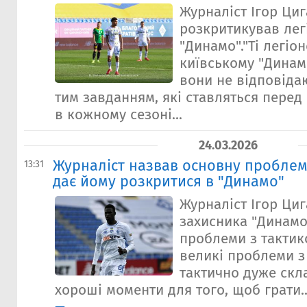
Журналіст Ігор Ци
розкритикував лег
"Динамо"."Ті легіон
київському "Динамо
вони не відповідаю
тим завданням, які ставляться перед
в кожному сезоні...
24.03.2026
Журналіст назвав основну проблему
13:31
дає йому розкритися в "Динамо"
Журналіст Ігор Ци
захисника "Динамо"
проблеми з тактик
великі проблеми з
тактично дуже скла
хороші моменти для того, щоб грати..