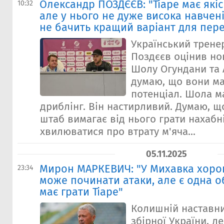
Олександр ПОЗДЄЄВ: "Тіаре має якіс
10:32
але у нього не дуже висока навчені
не бачить кращий варіант для пере
Український трене
Поздєєв оцінив но
Шолу Огундани та А
думаю, що вони м
потенціал. Шола м
дриблінг. Він настирливий. Думаю, щ
штаб вимагає від нього грати нахабн
хвилюватися про втрату м'яча...
05.11.2025
Мирон МАРКЕВИЧ: "У Михавка хоро
23:34
може починати атаки, але є одна о
має грати Тіаре"
Колишній наставни
збірної України, л