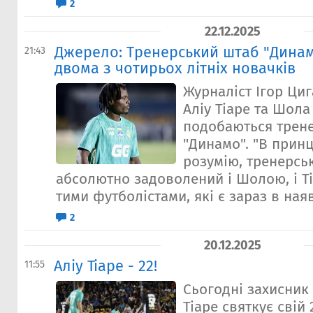
2
22.12.2025
Джерело: Тренерський штаб "Дина
21:43
двома з чотирьох літніх новачків
Журналіст Ігор Ци
Аліу Тіаре та Шола
подобаються трен
"Динамо". "В принц
розумію, тренерсь
абсолютно задоволений і Шолою, і Ті
тими футболістами, які є зараз в наяв
2
20.12.2025
Аліу Тіаре - 22!
11:55
Сьогодні захисник
Тіаре святкує свій 