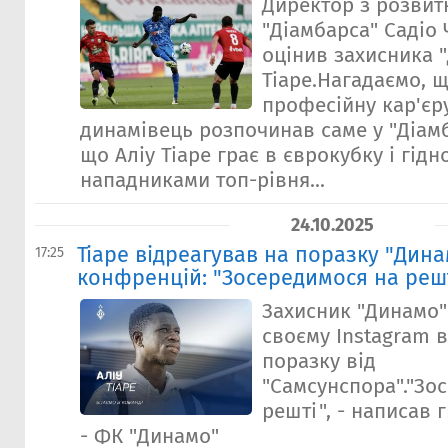
Директор з розвит
"Діамбарса" Садіо
оцінив захисника 
Тіаре.Нагадаємо, 
професійну кар'єр
динамівець розпочинав саме у "Діамб
що Аліу Тіаре грає в єврокубку і гідн
нападниками топ-рівня...
24.10.2025
Тіаре відреагував на поразку "Динам
17:25
конфренцій: "Зосередимося на реш
Захисник "Динамо" 
своєму Instagram 
поразку від
"Самсунспора"."Зо
решті", - написав 
- ФК "Динамо"