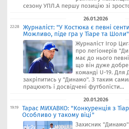
сезону УПЛ.А першу позицію зі зросто
26.01.2026
Журналіст: "У Костюка є певні сент
22:28
Можливо, піде гра у Тіаре та Шоли"
Журналіст Ігор Ци
про легіонерів "Ди
має до нього певні
що він дуже добре
команді U-19. Для 
закріпитись у "Динамо". З таким сам
працюють і досвідчені футболісти...
20.01.2026
Тарас МИХАВКО: "Конкуренція з Тіар
19:19
Особливо у такому віці"
Захисник "Динамо"