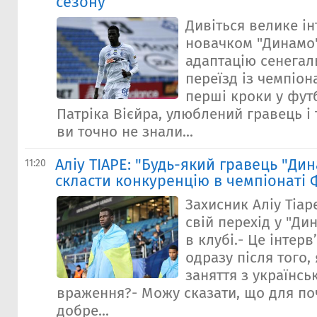
сезону
Дивіться велике ін
новачком "Динамо"
адаптацію сенегал
переїзд із чемпіон
перші кроки у футб
Патріка Вієйра, улюблений гравець і 
ви точно не знали...
Аліу ТІАРЕ: "Будь-який гравець "Дин
11:20
скласти конкуренцію в чемпіонаті 
Захисник Аліу Тіар
свій перехід у "Ди
в клубі.- Це інтер
одразу після того,
заняття з українсь
враження?- Можу сказати, що для по
добре...