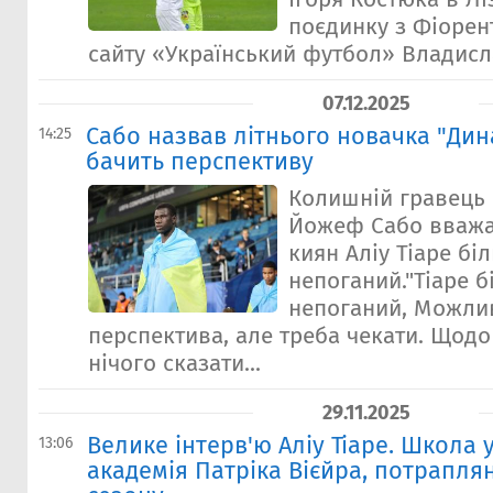
поєдинку з Фіорен
сайту «Український футбол» Владисла
07.12.2025
Сабо назвав літнього новачка "Дина
14:25
бачить перспективу
Колишній гравець 
Йожеф Сабо вважа
киян Аліу Тіаре б
непоганий."Тіаре 
непоганий, Можлив
перспектива, але треба чекати. Щодо
нічого сказати...
29.11.2025
Велике інтерв'ю Аліу Тіаре. Школа 
13:06
академія Патріка Вієйра, потраплян