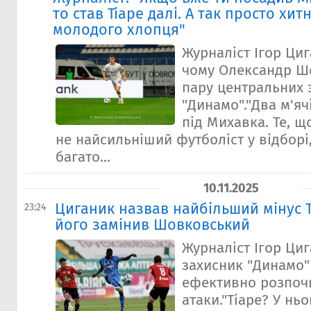
то став Тіаре далі. А так просто хи
молодого хлопця"
Журналіст Ігор Циг
чому Олександр Ш
пару центральних 
"Динамо"."Два м'яч
під Михавка. Те, 
не найсильніший футболіст у відборі,
багато...
10.11.2025
Циганик назвав найбільший мінус Т
23:24
його замінив Шовковський
Журналіст Ігор Ци
захисник "Динамо" 
ефективно розпоч
атаки."Тіаре? У нь