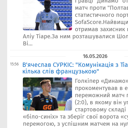
Гравці "Динамо" о
матч проти "Полтав
статистичного пор
SofaScore.Найвищий
отримав захисник 
Аліу Тіаре.За ним розташувалися Шола
Ві...
16.05.2026
В'ячеслав СУРКІС: "Комунікація з Ті
15:56
кілька слів французькою"
Голкіпер «Динамо»
прокоментував в е
переможний матч 
(2:0), в якому він
стартовому складі
«біло-синіх» та зберіг свої ворота «с
перемогою, з успішним матчем на нул