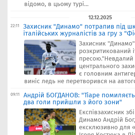
відомо, в цьому турі...
12.12.2025
Захисник "Динамо" потрапив під ш
22:11
італійських журналістів за гру з "
Захисник "Динамо" 
розкритикований і
пресою."Невдалий 
центрального захи
є головним антиге
виніс ледь не перетворився на автогол
Андрiй БОГДАНОВ: "Тіаре помиляєтьс
09:11
два голи прийшли з його зони"
Експівзахисник збі
Динамо Андрій Бо
ексклюзивно для 
Ігоря Костюка в Лі