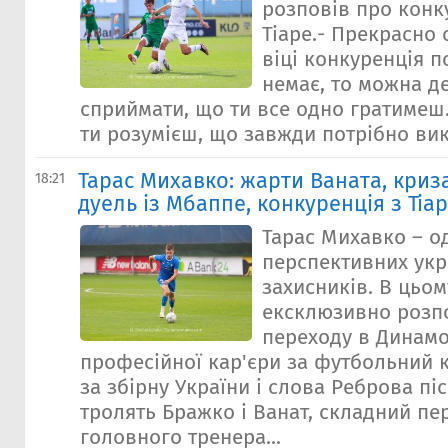
розповів про конк
Тіаре.- Прекрасно 
віці конкуренція по
немає, то можна д
сприймати, що ти все одно гратимеш.
ти розумієш, що завжди потрібно вик
Тарас Михавко: жарти Ваната, криз
18:21
дуель із Мбаппе, конкуренція з Тіа
Тарас Михавко – о
перспективних укр
захисників. В цьом
ексклюзивно розпо
переходу в Динамо
професійної кар'єри за футбольний к
за збірну України і слова Реброва піс
тролять Бражко і Ванат, складний пер
головного тренера...