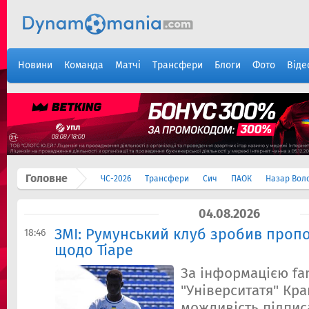
Новини
Команда
Матчі
Трансфери
Блоги
Фото
Віде
Головне
ЧС-2026
Трансфери
Сич
ПАОК
Назар Вол
04.08.2026
ЗМІ: Румунський клуб зробив проп
18:46
щодо Тіаре
За інформацією fan
"Університатя" Кр
можливість підпис