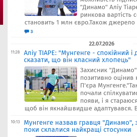
"Динамо" Аліу Тіар
ринкова вартість 
становить 1 млн євро.Також джерело 
3
22.07.2026
Аліу ТІАРЕ: "Мунгенге - спокійний і
11:28
сказати, що він класний хлопець"
Захисник "Динамо" 
позитивно оцінив
П'єра Мунгенге."Так
почали спілкувати
появи, і я стараюс
щоб він якнайшвидше адаптувався. Ві
Мунгенге назвав гравця "Динамо", 
10:13
поки склалися найкращі стосунки