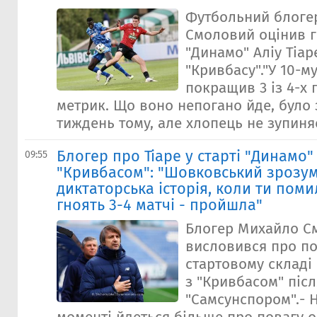
Футбольний блоге
Смоловий оцінив г
"Динамо" Аліу Тіар
"Кривбасу"."У 10-му
покращив 3 із 4-х
метрик. Що воно непогано йде, було
тиждень тому, але хлопець не зупиняє
Блогер про Тіаре у старті "Динамо"
09:55
"Кривбасом": "Шовковський зрозум
диктаторська історія, коли ти поми
гноять 3-4 матчі - пройшла"
Блогер Михайло С
висловився про поя
стартовому складі
з "Кривбасом" післ
"Самсунспором".- 