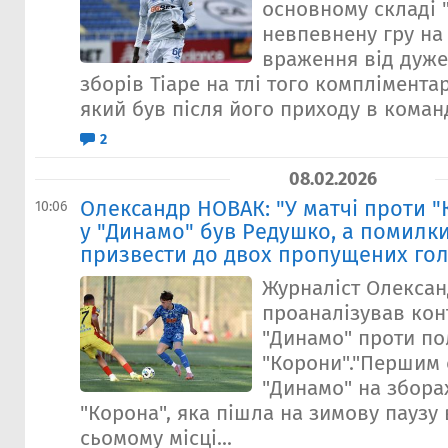
основному складі 
невпевнену гру на 
враження від дуж
зборів Тіаре на тлі того комплімент
який був після його приходу в команд
2
08.02.2026
Олександр НОВАК: "У матчі проти 
10:06
у "Динамо" був Редушко, а помилки
призвести до двох пропущених гол
Журналіст Олекса
проаналізував кон
"Динамо" проти по
"Корони"."Першим
"Динамо" на збора
"Корона", яка пішла на зимову паузу 
сьомому місці...