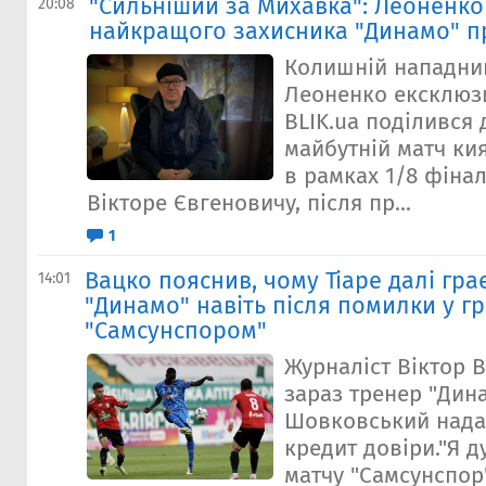
"Сильніший за Михавка": Леоненко
20:08
найкращого захисника "Динамо" п
Колишній нападни
Леоненко ексклюзи
BLIK.ua поділився
майбутній матч ки
в рамках 1/8 фінал
Вікторе Євгеновичу, після пр...
1
Вацко пояснив, чому Тіаре далі грає
14:01
"Динамо" навіть після помилки у гр
"Самсунспором"
Журналіст Віктор 
зараз тренер "Дин
Шовковський надав
кредит довіри."Я д
матчу "Самсунспор