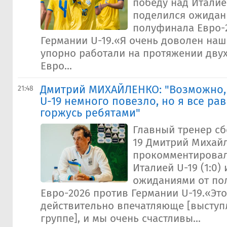
победу над Италией
поделился ожидан
полуфинала Евро-
Германии U-19.«Я очень доволен наш
упорно работали на протяжении дву
Евро...
Дмитрий МИХАЙЛЕНКО: "Возможно, 
21:48
U-19 немного повезло, но я все ра
горжусь ребятами"
Главный тренер с
19 Дмитрий Михай
прокомментировал
Италией U-19 (1:0)
ожиданиями от по
Евро-2026 против Германии U-19.«Эт
действительно впечатляюще [выступ
группе], и мы очень счастливы...