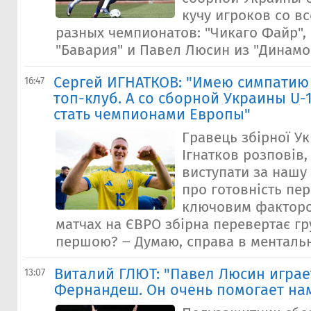
кучу игроков со вс
разных чемпионатов: "Чикаго Файр", 
"Бавария" и Павел Люсин из "Динамо"
Сергей ИГНАТКОВ: "Имею симпатию 
16:47
топ-клуб. А со сборной Украины U-
стать чемпионами Европы"
Гравець збірної Ук
Ігнатков розповів
виступати за нашу 
про готовність пе
ключовим факторо
матчах на ЄВРО збірна перевертає гр
першою? ‒ Думаю, справа в ментально
Виталий ГЛЮТ: "Павел Люсин играет
13:07
Фернандеш. Он очень помогает на