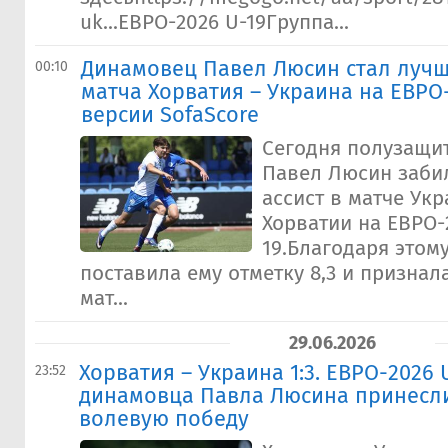
uk...ЕВРО-2026 U-19Группа...
Динамовец Павел Люсин стал луч
00:10
матча Хорватия – Украина на ЕВРО-
версии SofaScore
Сегодня полузащи
Павел Люсин заби
ассист в матче Ук
Хорватии на ЕВРО-
19.Благодаря этому
поставила ему отметку 8,3 и призна
мат...
29.06.2026
Хорватия – Украина 1:3. ЕВРО-2026 U
23:52
динамовца Павла Люсина принесл
волевую победу