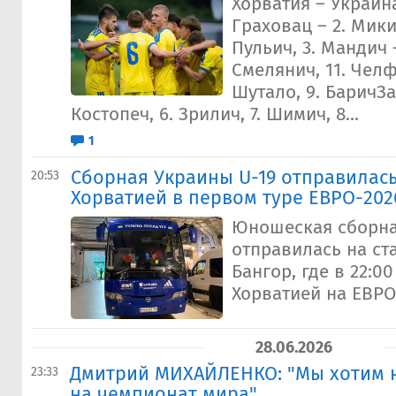
Хорватия – Украина
Граховац – 2. Микич
Пульич, 3. Мандич –
Смелянич, 11. Челфи
Шутало, 9. БаричЗа
Костопеч, 6. Зрилич, 7. Шимич, 8...
1
Сборная Украины U-19 отправилась
20:53
Хорватией в первом туре ЕВРО-202
Юношеская сборна
отправилась на ст
Бангор, где в 22:00
Хорватией на ЕВРО
28.06.2026
Дмитрий МИХАЙЛЕНКО: "Мы хотим н
23:33
на чемпионат мира"