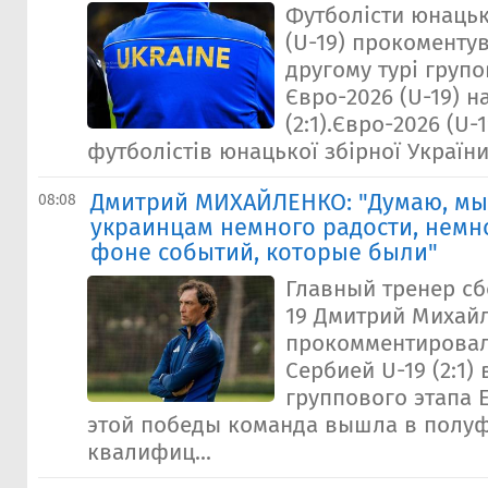
Футболісти юнацьк
(U-19) прокоменту
другому турі групо
Євро-2026 (U-19) н
(2:1).Євро-2026 (U-
футболістів юнацької збірної України 
Дмитрий МИХАЙЛЕНКО: "Думаю, мы
08:08
украинцам немного радости, немно
фоне событий, которые были"
Главный тренер с
19 Дмитрий Михай
прокомментировал
Сербией U-19 (2:1) 
группового этапа 
этой победы команда вышла в полуф
квалифиц...