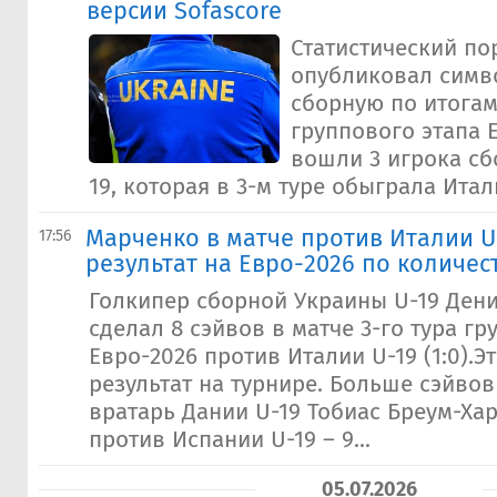
версии Sofascore
Статистический по
опубликовал симв
сборную по итогам
группового этапа Е
вошли 3 игрока сб
19, которая в 3-м туре обыграла Италию
Марченко в матче против Италии U-
17:56
результат на Евро-2026 по количес
Голкипер сборной Украины U-19 Ден
сделал 8 сэйвов в матче 3-го тура гр
Евро-2026 против Италии U-19 (1:0).Э
результат на турнире. Больше сэйво
вратарь Дании U-19 Тобиас Бреум-Ха
против Испании U-19 – 9...
05.07.2026