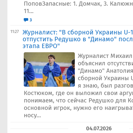
ПоповЗапасные: 1. Домчак, 3. Калюжны
11...
3
Журналист: "В сборной Украины U-
11:27
отпустить Редушко в "Динамо" пос
этапа ЕВРО"
Журналист Михаил
объяснил отсутств
"Динамо" Анатоли
сборной Украины U-
я знаю, был разго
Костюком, где он выложил свои арг
понимаем, что сейчас Редушко для К
основной игрок, нужно его наигрыва
носу...
04.07.2026