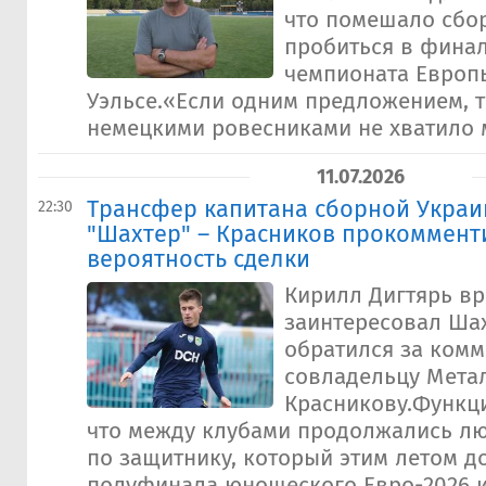
что помешало сбо
пробиться в фина
чемпионата Европ
Уэльсе.«Если одним предложением, т
немецкими ровесниками не хватило м
11.07.2026
Трансфер капитана сборной Украин
22:30
"Шахтер" – Красников прокоммент
вероятность сделки
Кирилл Дигтярь в
заинтересовал Шах
обратился за комм
совладельцу Мета
Красникову.Функц
что между клубами продолжались л
по защитнику, который этим летом д
полуфинала юношеского Евро-2026 