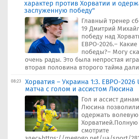
характер против Хорватии и одер
заслуженную победу"
Главный тренер с
19 Дмитрий Михай
победу над Хорват
ЕВРО-2026.– Какие
победы?– Могу ска
очень рады. Это была непростая игра
вторая половина второго тайма далис
Хорватия – Украина 1:3. ЕВРО-2026
08:23
матча с голом и ассистом Люсина
Гол и ассист дина
Люсина позволили
одержать волевую
Хорватией.Полную
смотрите
здесьhttps://megogo.net/ua/sport/281