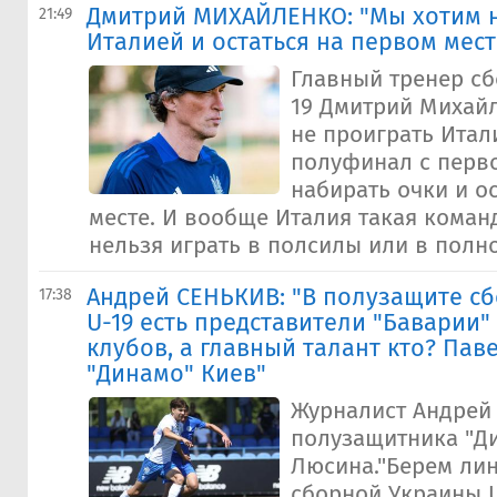
Дмитрий МИХАЙЛЕНКО: "Мы хотим н
21:49
Италией и остаться на первом мест
Главный тренер с
19 Дмитрий Михайл
не проиграть Итал
полуфинал с перво
набирать очки и о
месте. И вообще Италия такая команд
нельзя играть в полсилы или в полног
Андрей СЕНЬКИВ: "В полузащите с
17:38
U-19 есть представители "Баварии" 
клубов, а главный талант кто? Пав
"Динамо" Киев"
Журналист Андрей
полузащитника "Д
Люсина."Берем ли
сборной Украины U