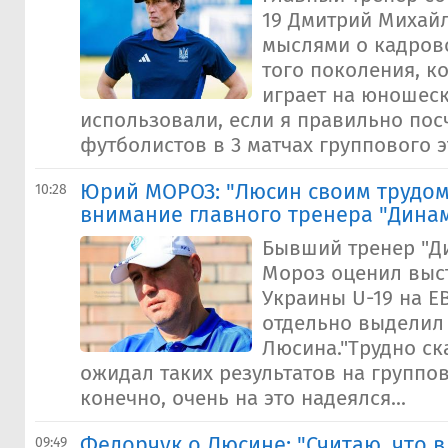
19 Дмитрий Михай
мыслями о кадров
того поколения, к
играет на юношеск
использовали, если я правильно посч
футболистов в 3 матчах группового эт
Юрий МОРОЗ: "Люсин своим трудо
10:28
внимание главного тренера "Дина
Бывший тренер "Д
Мороз оценил выс
Украины U-19 на Е
отдельно выделил
Люсина."Трудно ск
ожидал таких результатов на группов
конечно, очень на это надеялся...
Федорчук о Люсине: "Считаю, что 
09:49