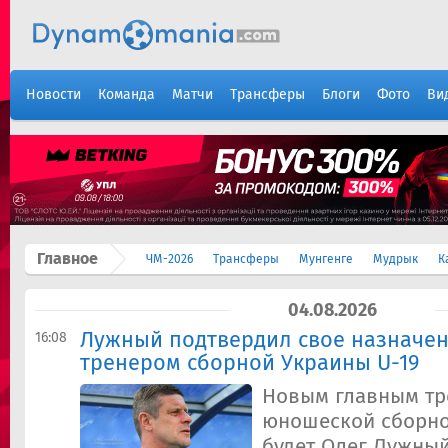
Новости
Команда
Матчи
Трансферы
Блоги
Фото
Ви
Главное
ЧМ-2026
Трансферы
Мунгенге
Мудрык
К
04.08.2026
Лужный подтвердил свое назначе
16:08
тренером сборной Украины U-19
Новым главным т
юношеской сборно
будет Олег Лужный.