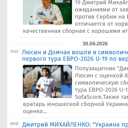
19 Дмитрий Михай
ожиданиями от за
против Сербии на 
отличается от хорв
качественная сборная с хорошими иг
30.06.2026
Люсин и Домчак вошли в символич
13:31
первого тура ЕВРО-2026 U-19 по ве
Полузащитник "Ди
Люсин с оценкой 8
символическую сб
тура ЕВРО-2026 U-
SofaScore.Также та
вратарь юношеской сборной Украины
оценко...
Дмитрий МИХАЙЛЕНКО: "Украина п
09:51