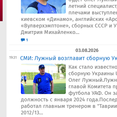
летний специалист
плечами выступлен
киевском «Динамо», английских «Ар
«Вулверхэмптоне», сборных СССР и У
Дмитрия Михайленко...
1
03.08.2026
СМИ: Лужный возглавит сборную У
19:31
Как стало известно
сборную Украины U
Олег Лужный.Лужн
главой Комитета 
футбола УАФ. Он з
должность с января 2024 года.После
работал главным тренером в "Таврии
2012/13...