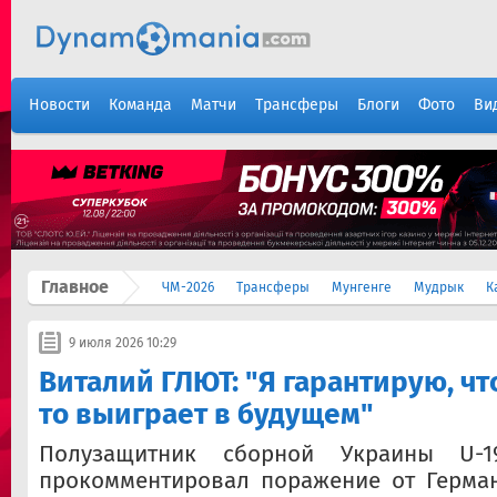
Новости
Команда
Матчи
Трансферы
Блоги
Фото
Ви
Главное
ЧМ-2026
Трансферы
Мунгенге
Мудрык
К
9 июля 2026 10:29
Виталий ГЛЮТ: "Я гарантирую, чт
то выиграет в будущем"
Полузащитник сборной Украины U-
прокомментировал поражение от Герма