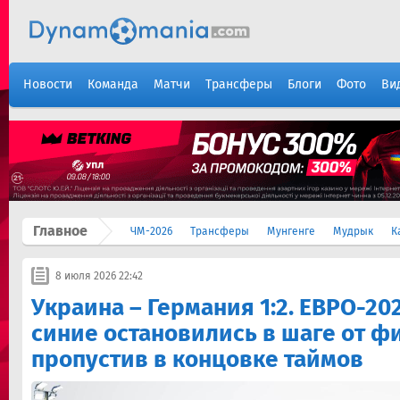
Новости
Команда
Матчи
Трансферы
Блоги
Фото
Ви
Главное
ЧМ-2026
Трансферы
Мунгенге
Мудрык
К
8 июля 2026 22:42
Украина – Германия 1:2. ЕВРО-202
синие остановились в шаге от ф
пропустив в концовке таймов