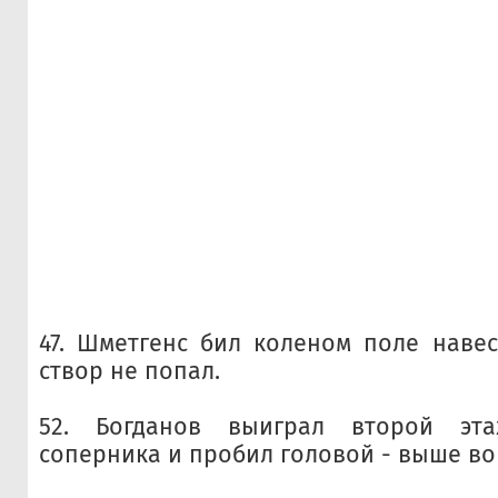
47. Шметгенс бил коленом поле навес
створ не попал.
52. Богданов выиграл второй э
соперника и пробил головой - выше во