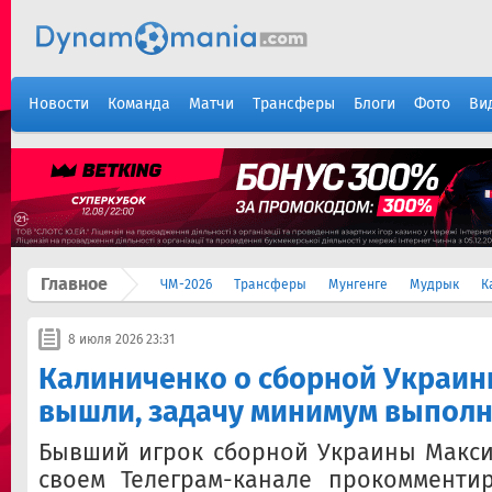
Новости
Команда
Матчи
Трансферы
Блоги
Фото
Ви
Главное
ЧМ-2026
Трансферы
Мунгенге
Мудрык
К
8 июля 2026 23:31
Калиниченко о сборной Украины
вышли, задачу минимум выпол
Бывший игрок сборной Украины Макси
своем Телеграм-канале прокомменти