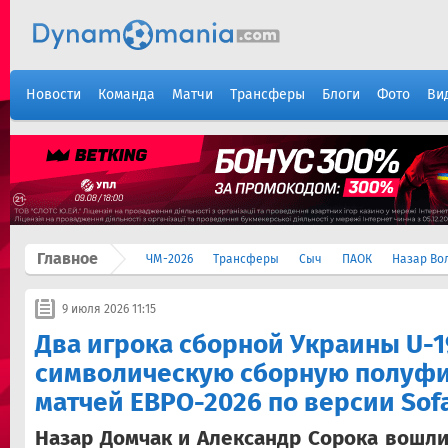
Новости
Команда
Матчи
Трансферы
Блоги
Фото
Ви
Главное
ЧМ-2026
Трансферы
Сыч
ПАОК
Назар Во
9 июля 2026 11:15
Два игрока сборной Украины U-1
символическую сборную полуф
матчей ЕВРО-2026 по версии Sof
Назар Домчак и Александр Сорока вошл