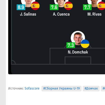
Источник:
Sofascore
#Сборная Украины U-19
#Домчак
#