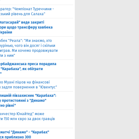
"
рагер: "Чемпіонат Туреччини -
зький рівень для Салаха"
алатасарай" веде закриті
ори щодо трансферу хавбека
України
вбек "Реала": "Ми знаємо, хто
урінью, чого він досяг і скільки
виграв. Ми хочемо продовжувати
и з ним"
ербайджанська преса порадила
"Карабаха", як обіграти
"
ло Муані пішов на фінансові
и задля повернення в "Ювентус"
лишній півзахисник "Карабаха":
у протистоянні з "Динамо"
но рівні"
анчестер Юнайтед" може
и 150 млн євро за двох гравців
 матчі "Динамо" - "Карабах"
ься приблизно 300