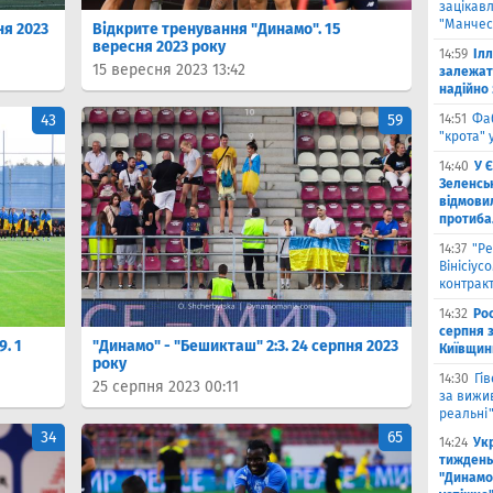
зацікав
"Манчес
ня 2023
Відкрите тренування "Динамо". 15
вересня 2023 року
14:59
Іл
15 вересня 2023 13:42
залежат
надійно 
43
59
14:51
Фа
"крота" 
14:40
У 
Зеленсь
відмови
протиба
14:37
"Ре
Вінісіус
контрак
14:32
Рос
серпня 
9. 1
"Динамо" - "Бешикташ" 2:3. 24 серпня 2023
Київщин
року
14:30
Гі
25 серпня 2023 00:11
за вижи
реальні
34
65
14:24
Укр
тиждень
"Динамо"