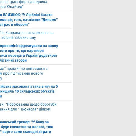
лені в трансфері нападника
тер Юнайтед"
ля БЛИЗНЮК: "У Любліні багато
име від того, наскільки "Динамо"
зіграє в обороні"
біо Каннаваро поскаржився на
у збірній Узбекистану
Єврокомісії відреагували на заяву
кого про те, що партнери
лися передати Україні додаткові
лістичні засоби
ал" практично домовився з
ом про підписання нового
ту
ійська масована атака в ніч на 5
знищила 10 складських об’єктів
и
вен: "Побоювання щодо боротьби
вання для "Ньюкасла" цілком
"
аїнський тренер: "У Баку за
 буде спекотно та волого, тож
 варто саме сьогодні зіграти