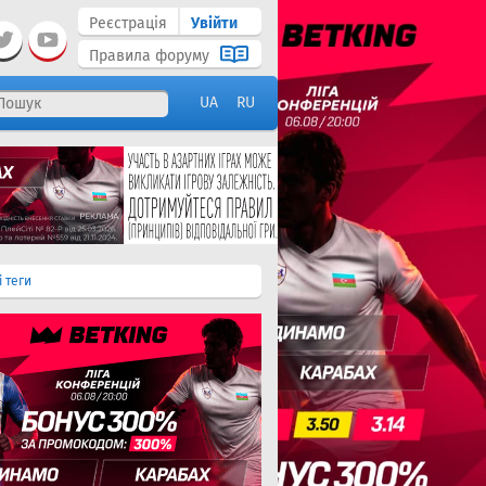
Реєстрація
Увійти
Правила форуму
UA
RU
і теги