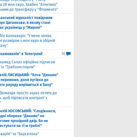
а 20 млн євро. Хавбек "Атлетико"
зьким до трансферу у "Фламенго"
панський журналіст повідомив
ро Циганкова: в якому стані
ає українець у "Жироні"
біо Каннаваро: "У мене немає
і розміром 4 млн євро в збірній
тану"
намоманія" в Телеграмі!
10
хамед Салах офіційно підписав
 із "Трабзонспором"
талій ЛИСИЦЬКИЙ: "Хоча "Динамо"
 переможе, доля путівки до
ого раунду вирішиться в Баку"
Діоманде просто зараз летить до
, щоб підписати контракт з
"
талій КОСОВСЬКИЙ: "Сподіваюся,
одні оборона "Динамо" не
тиме прохідний двір. Бо не
ступати на ті ж граблі"
аварія" та "Барселона"