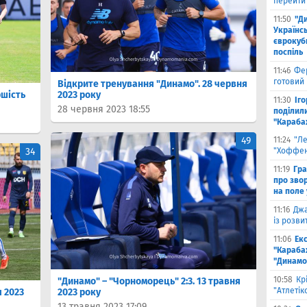
перейти
11:50
"Д
Українсь
єврокубк
поспіль
11:46
Фе
готовий
Відкрите тренування "Динамо". 28 червня
ршість
2023 року
11:30
Іг
28 червня 2023 18:55
поділили
"Караба
49
11:24
"Л
34
"Хоффен
11:19
Гра
про зво
на поле 
11:16
Джа
із розви
11:06
Ек
"Караба
"Динамо
10:58
Кр
"Динамо" – "Чорноморець" 2:3. 13 травня
"Атлетік
я 2023
2023 року
13 травня 2023 17:09