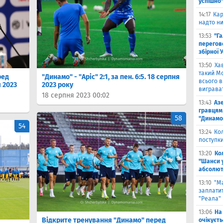
успішно
14:17
Кар
надто ни
13:53
"Г
перегов
збірної 
13:50
Ха
такий Мо
ред
"Динамо" - "Аріс" 2:1, за пен. 6:5. 18 серпня
всього 
 2023
2023 року
виграват
18 серпня 2023 00:02
13:43
Аз
гравцям 
58
"Динамо
54
13:24
Ко
поступк
13:20
Ко
"Шанси 
абсолют
13:10
"М
заплатит
"Реала"
13:06
На
Відкрите тренування "Динамо" перед
очікуєт