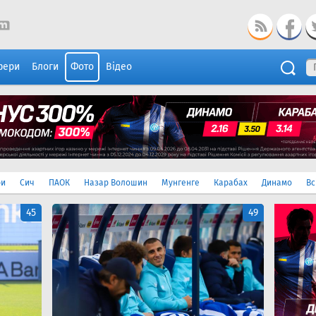
фери
Блоги
Фото
Відео
ри
Сич
ПАОК
Назар Волошин
Мунгенге
Карабах
Динамо
Вс
45
49