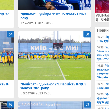
19. 27
"Динамо" – "Дніпро-1" 0:1. 22 жовтня 2023
року
22 жовтня 2023 20:29
Новин
54
50
16:49
Ріц
1-му тур
16:38
"А
"Атлетик
млн євр
трансфе
16:26
"Ч
мужикам
звернув
"Караба
сть U-
"Полісся" – "Динамо" 2:1. Першість U-19. 5
16:21
Еме
жовтня 2023 року
залишити
5 жовтня 2023 15:05
16:20
"Ф
футболі"
гру Муд
62
53
16:05
Ал