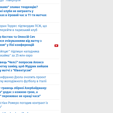
 до "Ліверпуля"
инамо" зламає тенденцію?
кі клуби не виграють у
ах в ігровий час в 11-ти матчах
рран Торрес підтвердив ПСЖ, що
 перейти в паризький клуб
ор Костюк та Олексій Сич
ся очікуваннями від матчу з
хом" у Лізі конференцій
ейпциг" підпише нападника
хайма" за 25 млн євро
вець "Челсі" попросив Алонсо
ротну заміну, щоб Мудрик вийшов
у ​​матчі з "Ювентусом"
нфранко Дзола очолить проект
тку молодіжного футболу в Італії
с-гравець збірної Азербайджану:
х" додає з кожною грою, а
" переживає не кращі часи"
істіан Ромеро погодив контракт із
о"