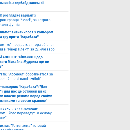
льників азербайджанської
и
Ж розглядає варіант з
ом гравця "Челсі", за котрого
5 млн фунтів
инамо" визначилося з кольором
а гру проти "Карабаха"
тлетіко" продасть вінгера збірної
и в "Рівер Плейт" за 22 млн євро
бі АЛОНСО: "Рішення щодо
ього Михайла Мудрика ще не
е"
тета: "Арсенал" боротиметься за
офей – такі наші амбіції"
с-нападник "Карабаха": "Для
 і для нас це останній шанс
ти власне реноме перед своїми
льниками та своєю країною"
ік захоплений молодим
ком – його переведуть в основу
они"
исник "Тоттенхема" готовий