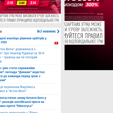
и
Всі новини:
цолі аналізує рішення арбітрів у
і УПЛ
стон Вілла" домовилася з
о" про перехід Руджері за 18+6
о – гравець ще не погодив
р
ас уже стати справжніми
и": легенда "Динамо" жорстко
ся до команди перед грою з
хом"
рі переконав Мартінеса
ся в "Астон Віллі"
антастично знову бачити його у
: реакція англійської преси на
рика проти "Ювентуса"
ьмада переходить у "Рівер