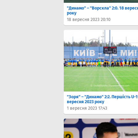
"Динамо" – "Ворскла" 2:0. 18 верес
року
18 вересня 2023 20:10
"Зоря" – "Динамо" 2:2. Першість U-1
вересня 2023 року
1 вересня 2023 17:43