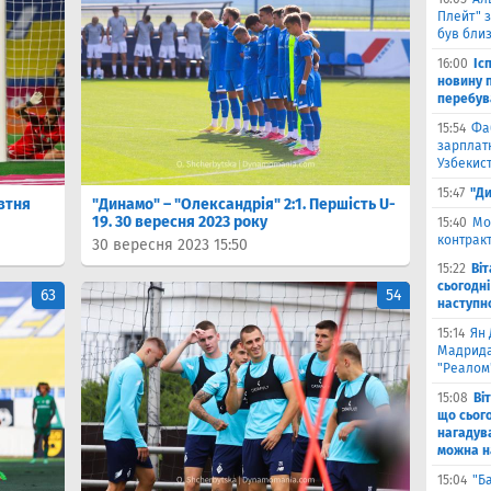
Плейт" з
був бли
16:00
Іс
новину п
перебув
15:54
Фа
зарплатн
Узбекис
15:47
"Ди
овтня
"Динамо" – "Олександрія" 2:1. Першість U-
19. 30 вересня 2023 року
15:40
Мо
контракт
30 вересня 2023 15:50
15:22
Ві
сьогодні
63
54
наступн
15:14
Ян 
Мадрида
"Реалом
15:08
Ві
що сьог
нагадува
можна на
15:04
"Б