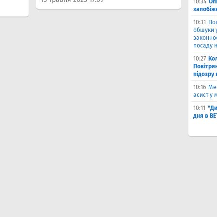
10:34
Ол
запобіжн
10:31
По
обшуки 
законно
посаду н
10:27
Ко
Повітря
підозру
10:16
Ме
асист у 
10:11
"Ди
дня в B