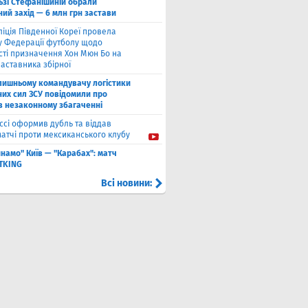
ьзі Стефанішиній обрали
ий захід — 6 млн грн застави
ліція Південної Кореї провела
у Федерації футболу щодо
сті призначення Хон Мюн Бо на
аставника збірної
лишньому командувачу логістики
них сил ЗСУ повідомили про
 в незаконному збагаченні
ссі оформив дубль та віддав
матчі проти мексиканського клубу
намо" Київ — "Карабах": матч
ETKING
Всі новини: