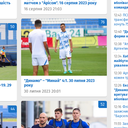
ршість
матчем з "Арісом". 16 серпня 2023 року
вболіва
команд
16 серпня 2023 21:03
12:43
ПС
трансфер
76
хочуть 7
50
12:40
"Д
форми н
12:38
"А
Аргентин
12:34
Ха
майбутн
ухвален
12:30
Ар
кожен тр
"Динамо" – "Минай" 4:1. 30 липня 2023
-19. 29
року
12:26
Ек
"Динамо"
30 липня 2023 20:01
врятува
вболіва
52
12:16
Фл
44
захисни
"Барсел
11:55
Зах