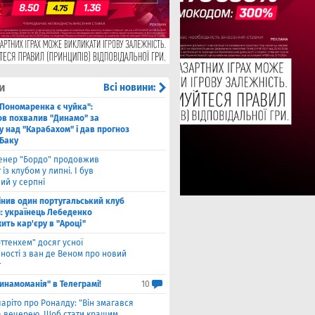
и
Всі новини:
 Пономаренка є чуйка":
в похвалив "Динамо" за
у над "Карабахом" і дав прогноз
 Баку
енер "Бордо" продовжив
 із клубом у липні. І був
ий у серпні
інив один португальський клуб
й: українець Лебеденко
ть кар'єру в "Ароці"
оттенхем" досяг усної
ності з ван де Веном про новий
т
инамоманія" в Телеграмі!
10
чаріто про Роналду: "Він змагався
а вечерею. Щоб стати кращим,