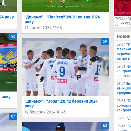
024 року
"Динамо" – "Полісся" 3:0. 21 квітня 2024
року
21 квітня 2024 20:46
Новин
53
59
09:07
"У
Максимо
перемог
на гру в
09:01
Тр
контракт
звільнен
08:57
Зм
на інши
продовжи
4 року
"Динамо" - "Зоря" 2:0. 12 березня 2024
08:51
"Т
року
домовле
контрак
12 березня 2024 18:45
67
08:50
"Д
63
08:46
Чi
навіть з