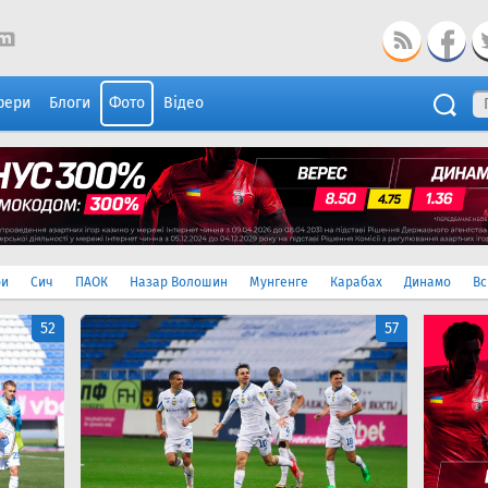
фери
Блоги
Фото
Відео
ри
Сич
ПАОК
Назар Волошин
Мунгенге
Карабах
Динамо
Вс
52
57