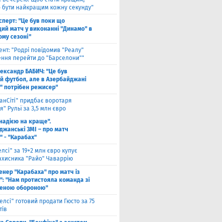
о бути найкращим кожну секунду"
сперт: "Це був поки що
ий матч у виконанні "Динамо" в
ому сезоні"
ент: "Родрі повідомив "Реалу"
ення перейти до "Барселони""
ександр БАБИЧ: "Це був
й футбол, але в Азербайджані
" потрібен режисер"
анСіті" придбає воротаря
" Рульї за 3,5 млн євро
 надією на краще".
джанські ЗМІ – про матч
" - "Карабах"
елсі" за 19+2 млн євро купує
ахисника "Райо" Чаваррію
енер "Карабаха" про матч із
": "Нам протистояла команда зі
еною обороною"
елсі" готовий продати Гюсто за 75
тів