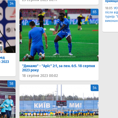
приміще
34
18:05
УЄ
65
після в
турнір: 
виконані
ред
 2023
"Динамо" - "Аріс" 2:1, за пен. 6:5. 18 серпня
2023 року
18 серпня 2023 00:02
58
54