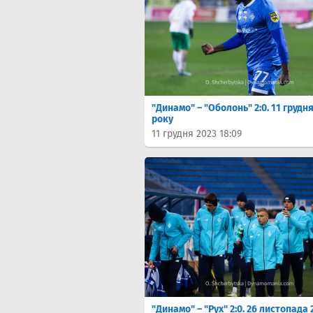
"Динамо" – "Оболонь" 2:0. 11 грудня
року
11 грудня 2023 18:09
"Динамо" – "Рух" 2:0. 26 листопада 