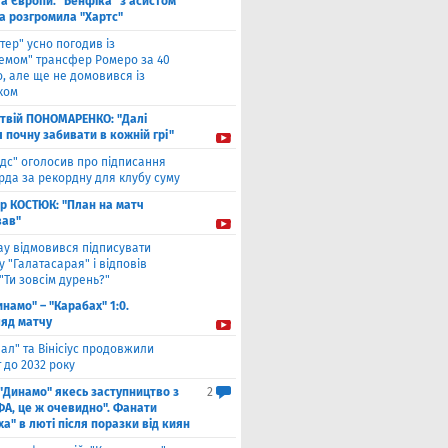
га Європи. "Бенфіка" з асистом
а розгромила "Хартс"
нтер" усно погодив із
хемом" трансфер Ромеро за 40
, але ще не домовився із
ком
твiй ПОНОМАРЕНКО: "Далі
я почну забивати в кожній грі"
ідс" оголосив про підписання
да за рекордну для клубу суму
ор КОСТЮК: "План на матч
ав"
ау відмовився підписувати
 "Галатасарая" і відповів
"Ти зовсім дурень?"
инамо" – "Карабах" 1:0.
ляд матчу
ал" та Вінісіус продовжили
 до 2032 року
 "Динамо" якесь заступництво з
2
ФА, це ж очевидно". Фанати
а" в люті після поразки від киян