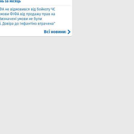
нь за місяць
ФА не відмовився від бойкоту ЧС
ідмови ФІФА від продажу прав на
"Визначені умови не були
. Довіра до Інфантіно втрачена"
Всі новини: