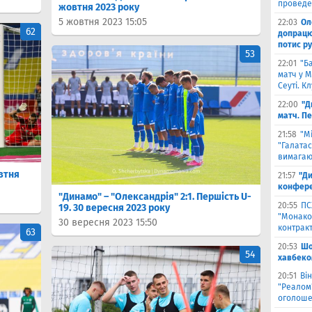
проведе
жовтня 2023 року
5 жовтня 2023 15:05
22:03
Ол
62
допрацюв
потис р
53
22:01
"Б
матч у М
Сеуті. К
22:00
"Д
матч. П
21:58
"М
"Галатас
вимагаю
овтня
21:57
"Ди
конфере
"Динамо" – "Олександрія" 2:1. Першість U-
20:55
ПС
19. 30 вересня 2023 року
"Монако"
30 вересня 2023 15:50
контрак
63
20:53
Шо
54
хавбеко
20:51
Він
"Реалом"
оголоше