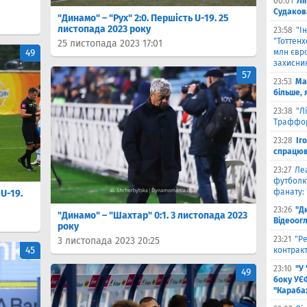
00:01
Лі
Судаков
"Динамо" – "Рух" 2:0. Першість U-19. 25
листопада 2023 року
23:58
"І
"Тоттен
25 листопада 2023 17:01
49
млн євро
захисни
57
23:53
Ма
більше, 
23:38
"Л
Траффор
23:28
Іг
спрацюв
23:27
Ле
футболку
фанату: 
U-19.
23:26
"Д
"Динамо" – "Шахтар" 0:1. 3 листопада 2023
Відеоог
року
23:21
"Ре
3 листопада 2023 20:25
45
контракт
23:10
"У
49
боку УЄ
"Карабах