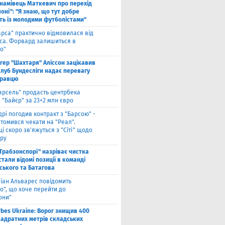
намівець Маткевич про перехід
оні": "Я знаю, що тут добре
ь із молодими футболістами"
арса" практично відмовилася від
са. Форвард залишиться в
о"
нгер "Шахтаря" Аліссон зацікавив
клуб Бундесліги надає перевагу
гравцю
арсель" продасть центрбека
 "Байєр" за 23+2 млн євро
дрі погодив контракт з "Барсою" -
томився чекати на "Реал".
і скоро зв'яжуться з "Сіті" щодо
ру
"Трабзонспорі" назріває чистка
стали відомі позиції в команді
ського та Батагова
ліан Альварес повідомить
о", що хоче перейти до
они"
rbes Ukraine: Ворог знищив 400
вадратних метрів складських