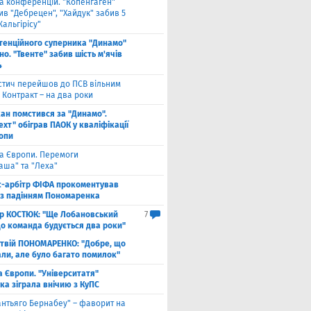
га конференцій. "Копенгаген"
в "Дебрецен", "Хайдук" забив 5
Жальгірісу"
тенційного суперника "Динамо"
о. "Твенте" забив шість м'ячів
4
стич перейшов до ПСВ вільним
 Контракт – на два роки
кан помстився за "Динамо".
хт" обіграв ПАОК у кваліфікації
ропи
га Європи. Перемоги
аша" та "Леха"
с-арбітр ФІФА прокоментував
із падінням Пономаренка
ор КОСТЮК: "Ще Лобановський
7
що команда будується два роки"
твій ПОНОМАРЕНКО: "Добре, що
али, але було багато помилок"
а Європи. "Університатя"
ка зіграла внічию з КуПС
антьяго Бернабеу" – фаворит на