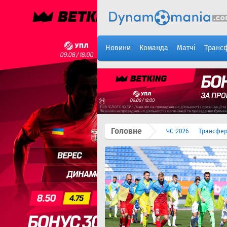
Новини
Команда
Матчі
Транс
Головне
ЧС-2026
Трансфе