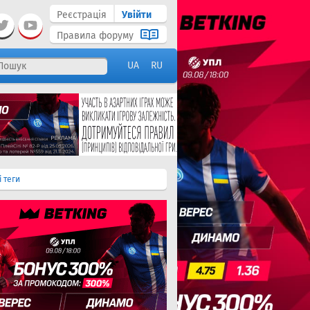
Реєстрація
Увійти
Правила форуму
UA
RU
і теги