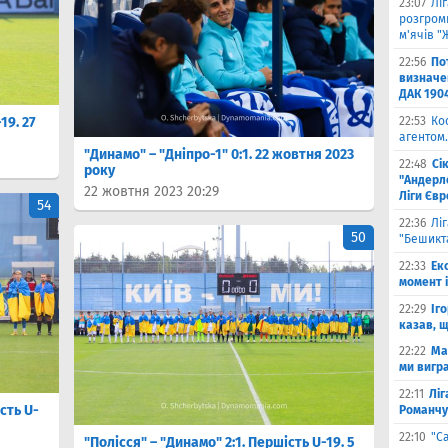
23:07
Лі
розгроми
м'ячів "
22:56
По
визначен
ДАК 190
19. 27
22:53
Ко
агентом.
"Динамо" – "Дніпро-1" 0:1. 22 жовтня 2023
22:48
Сі
року
"Андерле
22 жовтня 2023 20:29
Ліги Єв
54
22:36
Лі
50
"Бешикт
22:33
Ек
момент 
22:29
Іг
казав, 
22:22
Ма
ми вигр
22:11
Ліг
сть U-
Романчу
22:10
"С
"Полісся" – "Динамо" 2:1. Першість U-19. 5