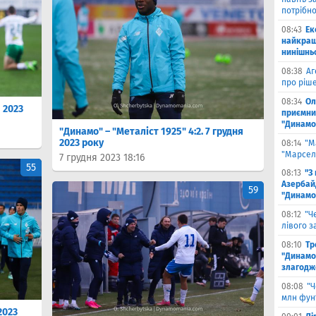
потрібн
08:43
Ек
найкращ
нинішнь
08:38
Аг
про ріш
08:34
Ол
 2023
приємни
"Динамо
"Динамо" – "Металіст 1925" 4:2. 7 грудня
2023 року
08:14
"М
"Марселя
7 грудня 2023 18:16
55
08:13
"З
Азербай
59
"Динамо
08:12
"Ч
лівого з
08:10
Тр
"Динамо
злагодж
08:08
"Ч
млн фун
2023