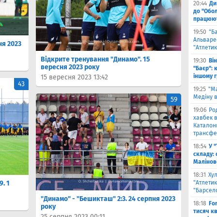
20:44
Ди
до "Обол
працюют
19:50
"Б
Альваре
ня 2023
"Атлетик
Відкрите тренування "Динамо". 15
19:30
Ві
вересня 2023 року
"Баєр": 
іншому 
15 вересня 2023 13:42
43
19:25
"М
Медіну в
59
19:06
Ро
хавбек в
Каталонц
трансфе
18:54
У 
складу: 
Малiнов
18:31
Ху
9. 1
"Атлетик
"Барсел
"Динамо" - "Бешикташ" 2:3. 24 серпня 2023
18:18
Fo
року
тисяч к
25 серпня 2023 00:11