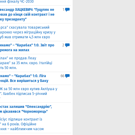
ння фіналу ЧС-2030
ександр ХАЦКЕВИЧ: "Гуцуляк не
1
ав до кінця свій контракт і не
уку президенту"
арса" скасувала товариський
арокко через міграційну кризу у
луб мав отримати 4,5 млн євро
инамо" – "Карабах" 1:0. Звіт про
2
еремога на жилах
ілан" не продав Леау
араю" за 35 млн. євро. Італійці
ть 50 млн.
намо" – "Карабах" 1:0. Ліга
66
нцій. Все вирішиться у Баку
Ж за 50 млн євро купив Акліуша у
. Хавбек підписав 5-річний
т
стак залишив "Олександрію",
м цікавився "Чорноморець"
ісіус підпише контракт із
 на 6 років. Офіційне
ння – найближчим часом