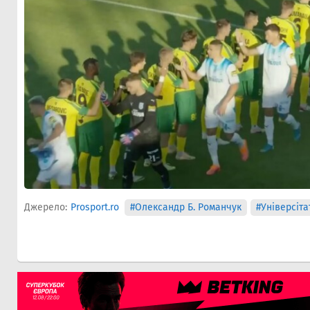
Джерело:
Prosport.ro
#Олександр Б. Романчук
#Універсіта