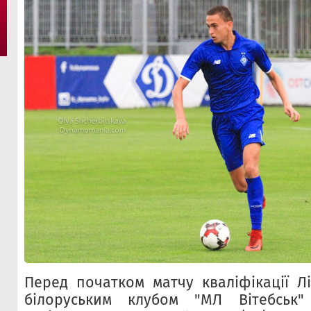
Перед початком матчу кваліфікації Лі
білоруським клубом "МЛ Вітебськ