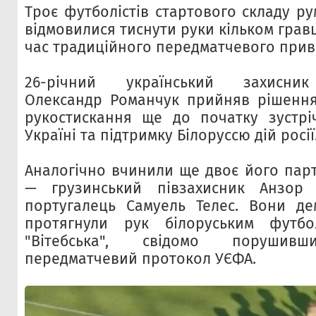
Троє футболістів стартового складу р
відмовилися тиснути руки кільком грав
час традиційного передматчевого прив
26-річний український захисник 
Олександр Романчук прийняв рішення
рукостискання ще до початку зустрі
Україні та підтримку Білоруссю дій росії
Аналогічно вчинили ще двоє його парт
— грузинський півзахисник Анзор 
португалець Самуель Телес. Вони де
протягнули рук білоруським футбо
"Вітебська", свідомо порушивш
передматчевий протокол УЄФА.