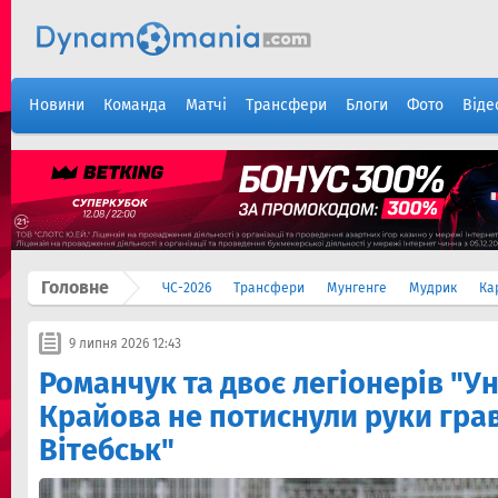
Новини
Команда
Матчі
Трансфери
Блоги
Фото
Віде
Головне
ЧС-2026
Трансфери
Мунгенге
Мудрик
Ка
9 липня 2026 12:43
Романчук та двоє легіонерів "Ун
Крайова не потиснули руки гра
Вітебськ"