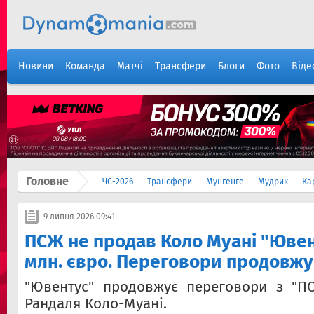
Новини
Команда
Матчі
Трансфери
Блоги
Фото
Віде
Головне
ЧС-2026
Трансфери
Мунгенге
Мудрик
Ка
9 липня 2026 09:41
ПСЖ не продав Коло Муані "Ювен
млн. євро. Переговори продовж
"Ювентус" продовжує переговори з "П
Рандаля Коло-Муані.