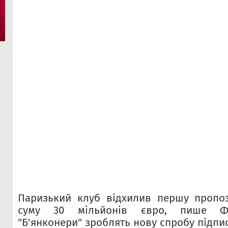
Паризький клуб відхилив першу пропоз
суму 30 мільйонів євро, пише Фа
"Б'янконери" зроблять нову спробу підпи