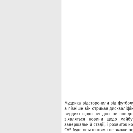
Мудрика відсторонили від футболу
а пізніше він отримав дискваліфі
вердикт щодо неї досі не повідо
з'являться новини щодо майбу
завершальній стадії, і розвиток й
CAS буде остаточним і не зможе о