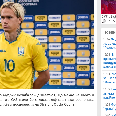
Новин
15:14
Ян 
Мадрида
"Реалом
15:08
Ві
що сьог
нагадува
можна на
15:04
"Б
зацікав
"Манчес
14:59
Іл
залежат
о Мудрик незабаром дізнається, що чекає на нього в
надійно 
ця до CAS щодо його дискваліфікації вже розпочата.
onicle
з посиланням на Straight Outta Cobham.
14:51
Фа
"крота" 
14:40
У 