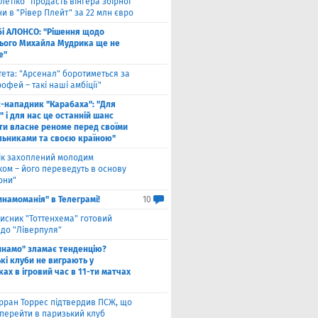
тлетіко" продасть вінгера збірної
и в "Рівер Плейт" за 22 млн євро
бі АЛОНСО: "Рішення щодо
ього Михайла Мудрика ще не
е"
тета: "Арсенал" боротиметься за
офей – такі наші амбіції"
с-нападник "Карабаха": "Для
 і для нас це останній шанс
ти власне реноме перед своїми
льниками та своєю країною"
ік захоплений молодим
ком – його переведуть в основу
они"
инамоманія" в Телеграмі!
10
исник "Тоттенхема" готовий
 до "Ліверпуля"
инамо" зламає тенденцію?
кі клуби не виграють у
ах в ігровий час в 11-ти матчах
рран Торрес підтвердив ПСЖ, що
 перейти в паризький клуб