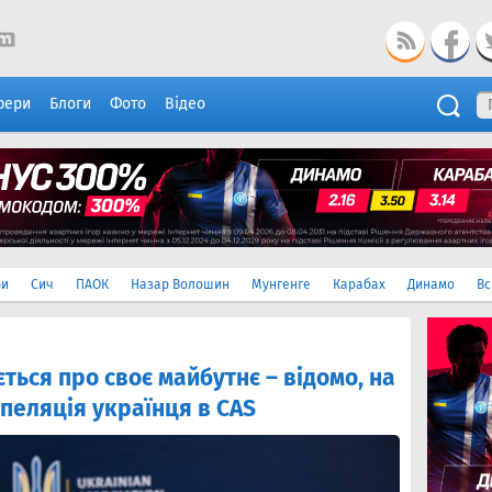
фери
Блоги
Фото
Відео
ри
Сич
ПАОК
Назар Волошин
Мунгенге
Карабах
Динамо
Вс
ться про своє майбутнє – відомо, на
апеляція українця в CAS