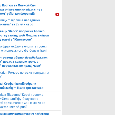
ор Костюк та Олексій Сич
ся очікуваннями від матчу з
хом" у Лізі конференцій
ейпциг" підпише нападника
хайма" за 25 млн євро
вець "Челсі" попросив Алонсо
ротну заміну, щоб Мудрик вийшов
у ​​матчі з "Ювентусом"
нфранко Дзола очолить проект
тку молодіжного футболу в Італії
с-гравець збірної Азербайджану:
х" додає з кожною грою, а
" переживає не кращі часи"
істіан Ромеро погодив контракт із
о"
ьзі Стефанішиній обрали
ий захід — 6 млн грн застави
ліція Південної Кореї провела
у Федерації футболу щодо
сті призначення Хон Мюн Бо на
аставника збірної
лишньому командувачу логістики