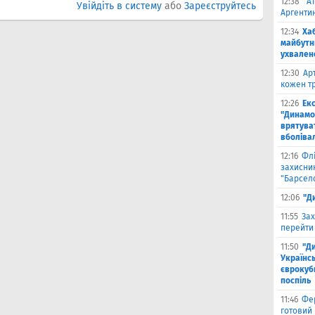
12:38
"А
Увійдіть в систему
або
Зареєструйтесь
Аргентин
12:34
Ха
майбутн
ухвален
12:30
Ар
кожен тр
12:26
Ек
"Динамо"
врятува
вболіва
12:16
Фл
захисни
"Барсел
12:06
"Д
11:55
Зах
перейти
11:50
"Д
Українсь
єврокубк
поспіль
11:46
Фе
готовий