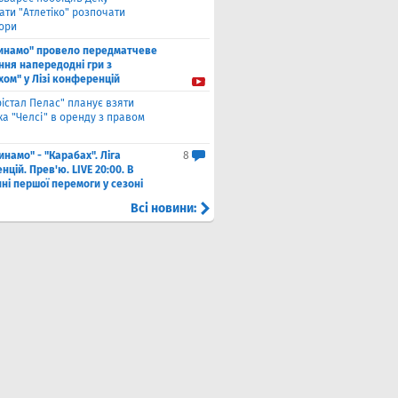
ати "Атлетіко" розпочати
ори
инамо" провело передматчеве
ння напередодні гри з
хом" у Лізі конференцій
рістал Пелас" планує взяти
а "Челсі" в оренду з правом
инамо" - "Карабах". Ліга
8
цій. Прев'ю. LIVE 20:00. В
ні першої перемоги у сезоні
Всі новини: