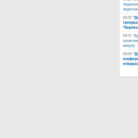
перекон
перегов
09:18
"Д
тренува
"Караба
09:13
"К
захисник
викупу
09:09
"Д
конферен
очікуван