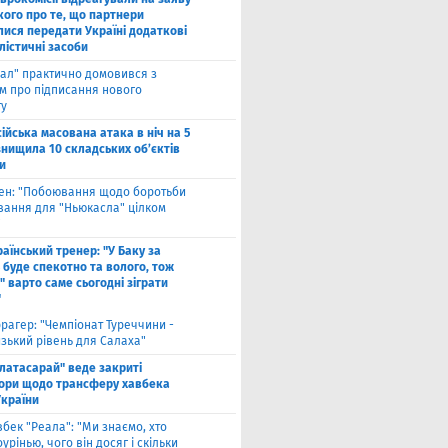
кого про те, що партнери
лися передати Україні додаткові
лістичні засоби
ал" практично домовився з
ом про підписання нового
ту
ійська масована атака в ніч на 5
знищила 10 складських об’єктів
и
вен: "Побоювання щодо боротьби
вання для "Ньюкасла" цілком
"
аїнський тренер: "У Баку за
 буде спекотно та волого, тож
 варто саме сьогодні зіграти
"
рагер: "Чемпіонат Туреччини -
зький рівень для Салаха"
алатасарай" веде закриті
ори щодо трансферу хавбека
України
вбек "Реала": "Ми знаємо, хто
урінью, чого він досяг і скільки