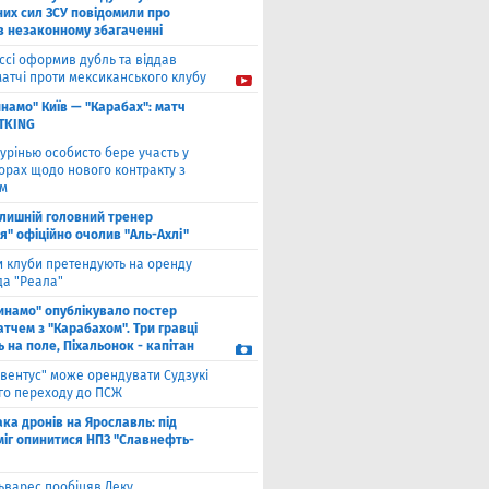
них сил ЗСУ повідомили про
 в незаконному збагаченні
ссі оформив дубль та віддав
матчі проти мексиканського клубу
намо" Київ — "Карабах": матч
ETKING
урінью особисто бере участь у
орах щодо нового контракту з
ом
лишній головний тренер
я" офіційно очолив "Аль-Ахлі"
и клуби претендують на оренду
а "Реала"
инамо" опублікувало постер
тчем з "Карабахом". Три гравці
 на поле, Піхальонок - капітан
вентус" може орендувати Судзукі
ого переходу до ПСЖ
ака дронів на Ярославль: під
міг опинитися НПЗ "Славнефть-
ьварес пообіцяв Деку