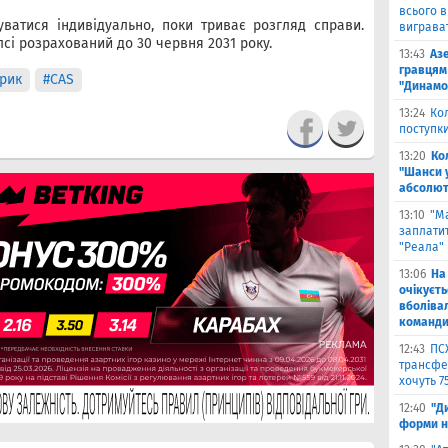
всього 
ватися індивідуально, поки триває розгляд справи.
виграват
лсі розрахований до 30 червня 2031 року.
13:43
Аз
гравцям 
рик
#CAS
"Динамо
13:24
Ко
поступк
13:20
Ко
"Шанси 
абсолют
13:10
"М
заплатит
"Реала"
13:06
На
очікуєт
вболіва
команд
12:43
ПС
трансфер
хочуть 7
12:40
"Д
форми н