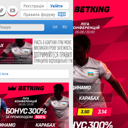
Реєстрація
Увійти
Правила форуму
UA
RU
і теги