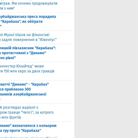
виграв. Ми хочемо продовжувати
и з ним"
ербайджанська преса порадила
"Карабаха", як обіграти
"
ло Муані пішов на фінансові
и задля повернення в "Ювентус"
лишній півзахисник "Карабаха":
у протистоянні з "Динамо"
но рівні"
анчестер Юнайтед" може
и 150 млн євро за двох гравців
 матчі "Динамо" - "Карабах"
ься приблизно 300
льників азербайджанської
и
Ж розглядає варіант з
ом гравця "Челсі", за котрого
5 млн фунтів
инамо" визначилося з кольором
а гру проти "Карабаха"