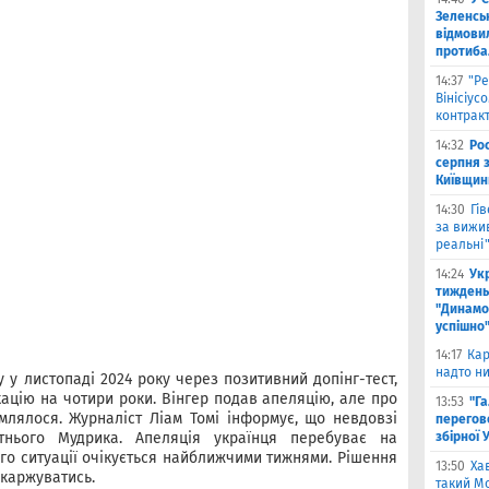
Зеленсь
відмови
протиба
14:37
"Ре
Вінісіус
контрак
14:32
Рос
серпня 
Київщин
14:30
Гі
за вижи
реальні
14:24
Укр
тиждень
"Динамо"
успішно
14:17
Кар
надто ни
 у листопаді 2024 року через позитивний допінг-тест,
кацію на чотири роки. Вінгер подав апеляцію, але про
13:53
"Г
млялося. Журналіст Ліам Томі інформує, що невдовзі
перегов
тнього Мудрика. Апеляція українця перебуває на
збірної 
ого ситуації очікується найближчими тижнями. Рішення
13:50
Ха
скаржуватись.
такий Мо