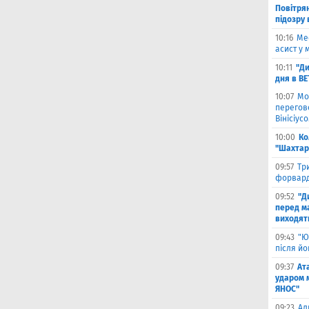
Повітря
підозру
10:16
Ме
асист у 
10:11
"Ди
дня в B
10:07
Мо
перегов
Вінісіус
10:00
Ко
"Шахтар
09:57
Тр
форвард
09:52
"Д
перед ма
виходять
09:43
"Ю
після й
09:37
Ат
ударом 
ЯНОС"
09:23
Ал