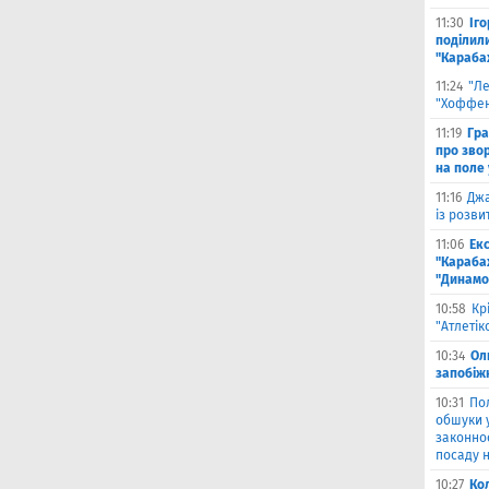
11:30
Іг
поділили
"Караба
11:24
"Л
"Хоффен
11:19
Гра
про зво
на поле 
11:16
Джа
із розви
11:06
Ек
"Караба
"Динамо
10:58
Кр
"Атлетік
10:34
Ол
запобіжн
10:31
По
обшуки 
законно
посаду н
10:27
Ко