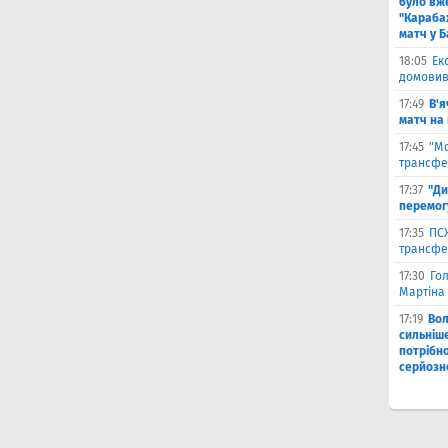
було вж
"Караба
матч у Б
18:05
Ек
домовив
17:49
В'я
матч на
17:45
"М
трансфе
17:37
"Ди
перемог
17:35
ПСЖ
трансфе
17:30
Го
Мартіна 
17:19
Во
сильніш
потрібно
серйозн