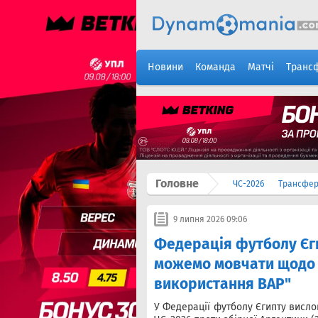
Новини
Команда
Матчі
Транс
Головне
ЧС-2026
Трансфе
9 липня 2026 09:06
Федерація футболу Єги
можемо мовчати щодо 
використання ВАР"
У Федерації футболу Єгипту вислов