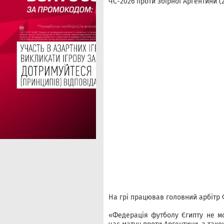
ЧС-2026 проти збірної Аргентини (2
На грі працював головний арбітр 
«Федерація футболу Єгипту не мо