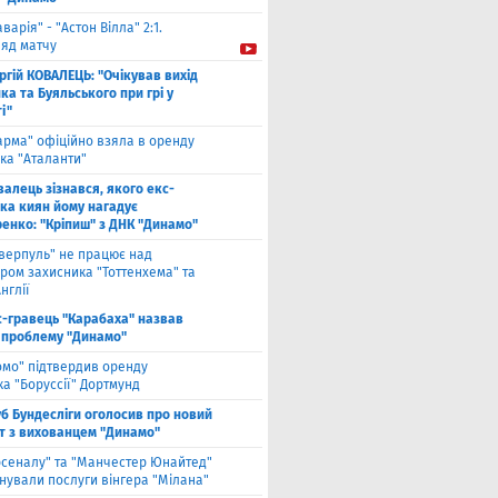
аварія" - "Астон Вілла" 2:1.
ляд матчу
ргій КОВАЛЕЦЬ: "Очікував вихід
а та Буяльського при грі у
і"
арма" офіційно взяла в оренду
ка "Аталанти"
валець зізнався, якого екс-
ка киян йому нагадує
енко: "Кріпиш" з ДНК "Динамо"
іверпуль" не працює над
ром захисника "Тоттенхема" та
нглії
с-гравець "Карабаха" назвав
 проблему "Динамо"
омо" підтвердив оренду
а "Боруссії" Дортмунд
б Бундесліги оголосив про новий
т з вихованцем "Динамо"
рсеналу" та "Манчестер Юнайтед"
нували послуги вінгера "Мілана"