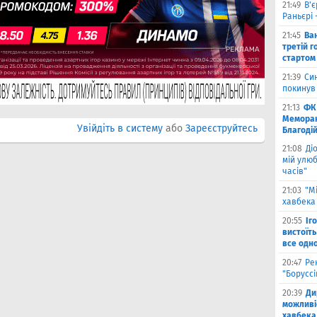
21:49
В'є
Раньєрі 
21:45
Ва
третій г
стартом
21:39
Син
покинув
21:13
ФК 
Меморан
Увійдіть в систему
або
Зареєструйтесь
Благоді
21:08
Ді
мій улюб
часів"
21:03
"М
хавбека 
20:55
Іг
вистоїть
все одн
20:47
Ре
"Борусс
20:39
Ди
можливі
хавбека