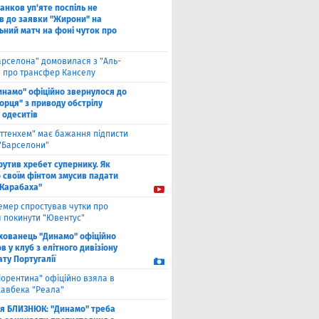
анков уп'яте поспіль не
в до заявки "Жирони" на
ьний матч на фоні чуток про
арселона" домовилася з "Аль-
" про трансфер Канселу
инамо" офіційно звернулося до
орця" з приводу обстрілу
 одеситів
оттенхем" має бажання підписти
 "Барселони"
рутив хребет супернику. Як
 своїм фінтом змусив падати
"Карабаха"
емер спростував чутки про
 покинути "Ювентус"
хованець "Динамо" офіційно
 у клуб з елітного дивізіону
ту Португалії
іорентина" офіційно взяла в
хавбека "Реала"
ля БЛИЗНЮК: "Динамо" треба