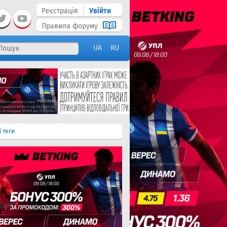
Реєстрація
Увійти
Правила форуму
UA
RU
і теги