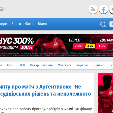
фери
Блоги
Фото
Відео
ри
Сич
ПАОК
Назар Волошин
Мунгенге
Карабах
Динамо
Вс
пту про матч з Аргентиною: "Не
суддівських рішень та неналежного
илися про роботу бригади арбітрів у матчі 1/8 фіналу