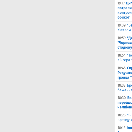
19:17
Циг
потрапи
контрол
бойкот
19:09
"Б
Хілялем
18:59
"Д
"Чорном
стадіону
18:54
"Т
вінгера
18:45
Ск
Редушко
гравця 
18:33
Бр
бажання
18:30
Ви
перейшов
чемпіона
18:25
"Ф
оренду 
18:12
Іл