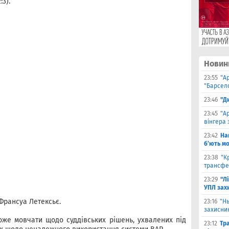
:3).
Новин
23:55
"А
"Барсело
23:46
"Д
23:45
"А
вінгера 
23:42
На
б’ють м
23:38
"К
трансфе
23:29
"Л
УПЛ зах
Франсуа Летексьє.
23:16
"Н
захисни
же мовчати щодо суддівських рішень, ухвалених під
23:12
Тр