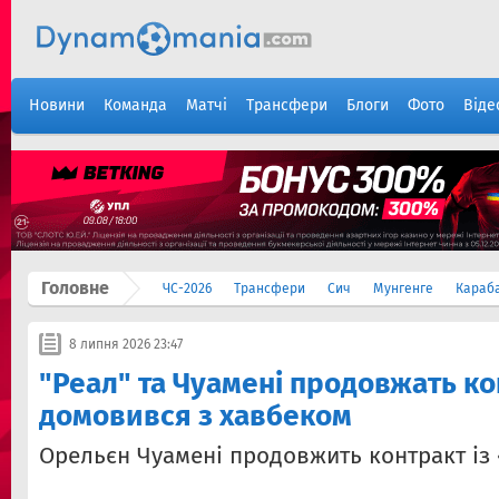
Новини
Команда
Матчі
Трансфери
Блоги
Фото
Віде
Головне
ЧС-2026
Трансфери
Сич
Мунгенге
Караб
8 липня 2026 23:47
"Реал" та Чуамені продовжать ко
домовився з хавбеком
Орельєн Чуамені продовжить контракт із