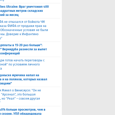
rbes Ukraine: Враг уничтожил 400
вадратных метров складских
ий за месяц
ФА не отказался от бойкота ЧМ
тказа ФИФА от продажи прав на
 "Обозначенные условия не были
ны. Доверие к Инфантино
о"
арплаты в 15-20 раз больше":
" Вернидуба разнесли за вылет
 конференций
ри готов начать переговоры с
оной" по условиям личного
та
Гданьске мужчина напал на
а и на поляков, которых назвал
овцами"
и Микел о Винисиусе: "Он не
 "Арсенал", это большая
 но "Реал" – совсем другая
"
40% больше просмотров, чем в
 сезоне. УПЛ обнародовала