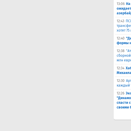
13:06
На
ожидает
азербай
12:43
ПС
трансфер
хотят 75
12:40
"Д
формы н
12:38
"А
сборной
млн евр
12:34
Ха
Михаила
12:30
Ар
каждый 
12:26
Эк
"Динамо
спасти 
своими 