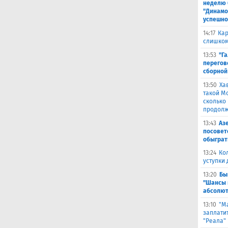
неделю 
"Динамо
успешно
14:17
Кар
слишком
13:53
"Г
перегов
сборной
13:50
Ха
такой М
сколько
продолж
13:43
Аз
посовет
обыграт
13:24
Ко
уступки
13:20
Бы
"Шансы 
абсолют
13:10
"М
заплатит
"Реала"