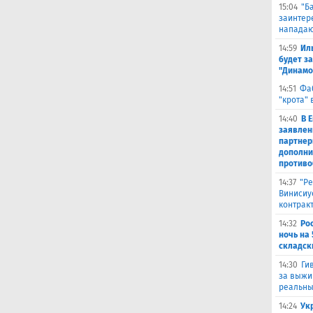
15:04
"Б
заинтер
нападаю
14:59
Ил
будет за
"Динамо
14:51
Фа
"крота" 
14:40
В 
заявлен
партнер
дополни
противо
14:37
"Ре
Винисиу
контрак
14:32
Ро
ночь на 
складск
14:30
Ги
за выжи
реальны
14:24
Ук