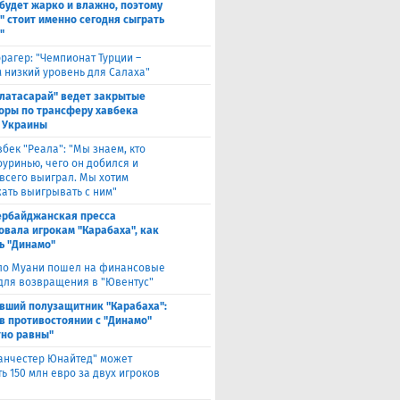
будет жарко и влажно, поэтому
" стоит именно сегодня сыграть
"
рагер: "Чемпионат Турции –
 низкий уровень для Салаха"
алатасарай" ведет закрытые
оры по трансферу хавбека
 Украины
вбек "Реала": "Мы знаем, кто
оуринью, чего он добился и
 всего выиграл. Мы хотим
ать выигрывать с ним"
ербайджанская пресса
овала игрокам "Карабаха", как
ь "Динамо"
ло Муани пошел на финансовые
 для возвращения в "Ювентус"
вший полузащитник "Карабаха":
в противостоянии с "Динамо"
но равны"
анчестер Юнайтед" может
ь 150 млн евро за двух игроков