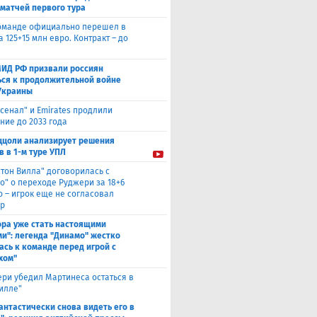
 матчей первого тура
оманде официально перешел в
а 125+15 млн евро. Контракт – до
МИД РФ призвали россиян
ься к продолжительной войне
Украины
сенал" и Emirates продлили
ние до 2033 года
ццоли анализирует решения
в в 1-м туре УПЛ
стон Вилла" договорилась с
о" о переходе Руджери за 18+6
о – игрок еще не согласовал
р
ора уже стать настоящими
и": легенда "Динамо" жестко
ась к команде перед игрой с
хом"
ри убедил Мартинеса остаться в
Вилле"
антастически снова видеть его в