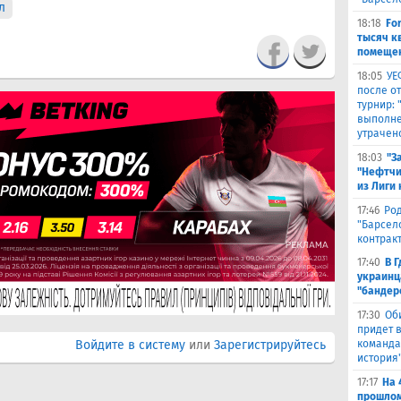
л
18:18
Fo
тысяч к
помещен
18:05
УЕ
после о
турнир:
выполне
утрачен
18:03
"З
"Нефтчи
из Лиги
17:46
Род
"Барсел
контрак
17:40
В 
украинц
"бандер
17:30
Об
придет в
Войдите в систему
или
Зарегистрируйтесь
команда,
история
17:17
На 
прошлом