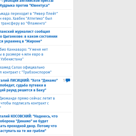
": реакция английской прессы
 Мудрыка против "Ювентуса"
ьмада переходит в "Ривер Плейт"
н евро. Хавбек "Атлетико" был
к трансферу во "Фламенго"
панский журналист сообщил
 о Цыганкове: в каком состоянии
ся украинец в "Жироне"
био Каннаваро: "У меня нет
ы в размере 4 млн евро в
 Узбекистана"
хамед Салах официально
л контракт с "Трабзонспором"
талий ЛИСИЦКИЙ: "Хотя "Динамо"
1
победит, судьба путевки в
ий раунд решится в Баку"
Диоманде прямо сейчас летит в
 чтобы подписать контракт с
"
талий КОСОВСКИЙ: "Надеюсь, что
 оборона "Динамо" не будет
ать проходной двор. Потому что
аступать на те же грабли"