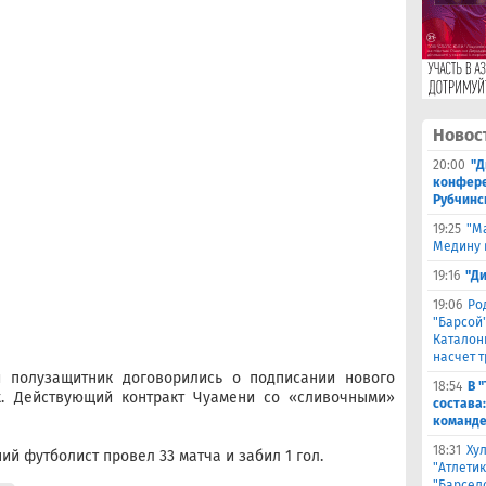
Новос
20:00
"Д
конферен
Рубчинс
19:25
"М
Медину в
19:16
"Д
19:06
Ро
"Барсой"
Каталон
насчет 
 полузащитник договорились о подписании нового
18:54
В 
t. Действующий контракт Чуамени со «сливочными»
состава
команде
18:31
Ху
ий футболист провел 33 матча и забил 1 гол.
"Атлетик
"Барсел