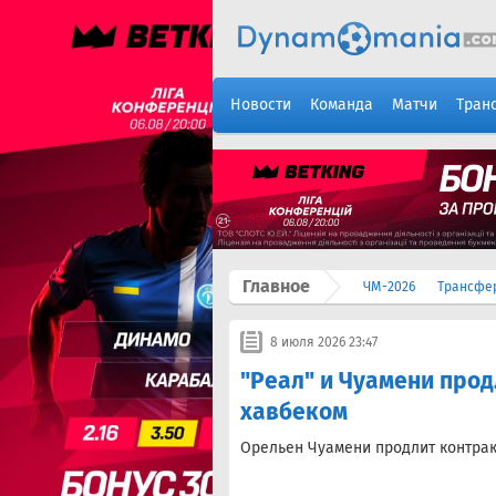
Новости
Команда
Матчи
Тран
Главное
ЧМ-2026
Трансфе
8 июля 2026 23:47
"Реал" и Чуамени прод
хавбеком
Орельен Чуамени продлит контрак