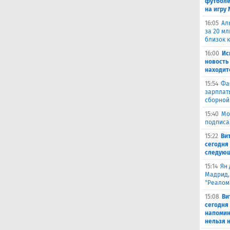
футболе
на игру
16:05
Ал
за 20 мл
близок 
16:00
Ис
новость
находит
15:54
Фа
зарплат
сборной
15:40
Мо
подписа
15:22
Ви
сегодня 
следующ
15:14
Ян 
Мадрид,
"Реалом
15:08
Ви
сегодня
напомин
нельзя н