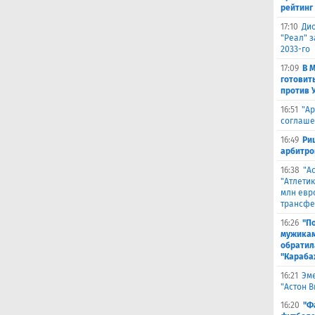
рейтинг
17:10
Ди
"Реал" з
2033-го
17:09
В 
готовит
против 
16:51
"Ар
соглаше
16:49
Ри
арбитро
16:38
"А
"Атлетик
млн евр
трансфе
16:26
"П
мужикам
обратил
"Караба
16:21
Эме
"Астон 
16:20
"Ф