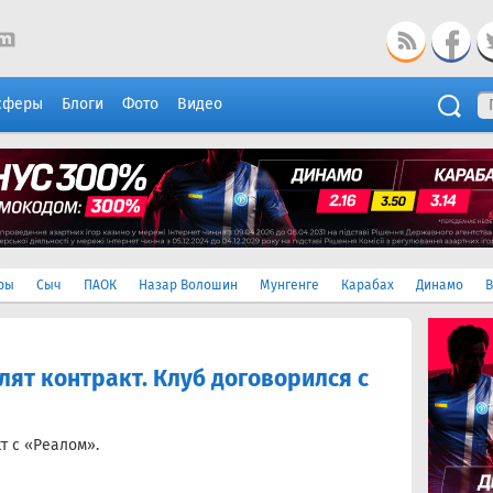
сферы
Блоги
Фото
Видео
ры
Сыч
ПАОК
Назар Волошин
Мунгенге
Карабах
Динамо
В
лят контракт. Клуб договорился с
т с «Реалом».