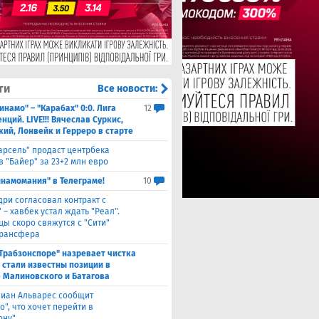
ти
Все новости:
инамо" – "Карабах" 0:0. Лига
12
ций. LIVE!!! Вячеслав Суркис,
кий, Лонвейк и Герреро в старте
арсель" продаст центрбека
 "Байер" за 23+2 млн евро
инамомания" в Телеграме!
10
дри согласовал контракт с
 – хавбек устал ждать "Реал".
цы скоро свяжутся с "Сити"
трансфера
"Трабзонспоре" назревает чистка
: стали известны позиции в
 Малиновского и Батагова
лиан Альварес сообщит
о", что хочет перейти в
ону"