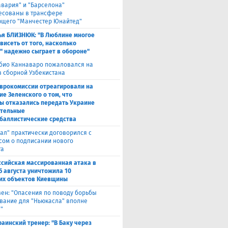
авария" и "Барселона"
есованы в трансфере
щего "Манчестер Юнайтед"
ья БЛИЗНЮК: "В Люблине многое
висеть от того, насколько
" надежно сыграет в обороне"
био Каннаваро пожаловался на
в сборной Узбекистана
Еврокомиссии отреагировали на
ие Зеленского о том, что
ы отказались передать Украине
тельные
баллистические средства
ал" практически договорился с
сом о подписании нового
та
ссийская массированная атака в
5 августа уничтожила 10
их объектов Киевщины
вен: "Опасения по поводу борьбы
вание для "Ньюкасла" вполне
"
раинский тренер: "В Баку через