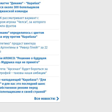
 матче "Динамо" - "Карабах"
ся около 300 болельщиков
джанской команды
Ж рассматривает вариант с
ом игрока "Челси", за которого
 млн фунтов
инамо" определилось с цветом
а игру против "Карабаха"
тлетико" продаст вингера
 Аргентины в "Ривер Плейт" за 22
о
би АЛОНСО: "Решение о будущем
 Мудрыка еще не принято"
тета: "Арсенал" будет бороться за
трофей – таковы наши амбиции"
с-нападающий "Карабаха": "Для
" и для нас это последний шанс
собственное реноме перед
болельщиками и своей страной"
Все новости: