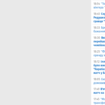
18:54
"Т
вінгера
18:45
Ск
Редушко
гравця 
18:33
Бр
бажання
18:30
Ви
перейшов
чемпіона
18:25
"Ф
оренду 
18:12
Іл
було вж
"Караба
матч у Б
18:05
Ек
домовив
17:49
В'я
матч на
17:45
"М
трансфе