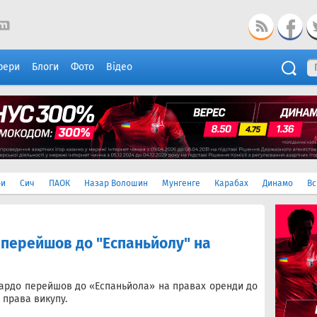
фери
Блоги
Фото
Відео
ри
Сич
ПАОК
Назар Волошин
Мунгенге
Карабах
Динамо
Вс
перейшов до "Еспаньйолу" на
ардо перейшов до «Еспаньйола» на правах оренди до
 права викупу.