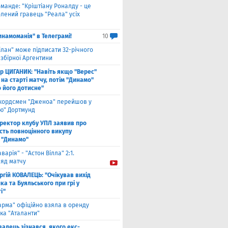
оманде: "Кріштіану Роналду - це
лений гравець "Реала" усіх
инамоманія" в Телеграмі!
10
ілан" може підписати 32-річного
збірної Аргентини
ор ЦИГАНИК: "Навіть якщо "Верес"
 на старті матчу, потім "Динамо"
о його дотисне"
кордсмен "Дженоа" перейшов у
ію" Дортмунд
ректор клубу УПЛ заявив про
сть повноцінного викупу
 "Динамо"
аварія" - "Астон Вілла" 2:1.
ляд матчу
ргій КОВАЛЕЦЬ: "Очікував вихід
а та Буяльського при грі у
і"
арма" офіційно взяла в оренду
ка "Аталанти"
валець зізнався, якого екс-