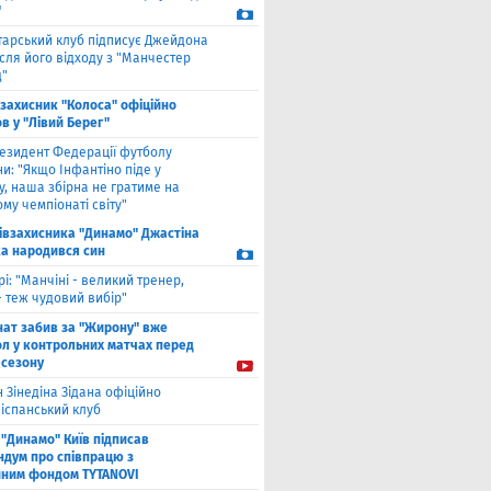
"
тарський клуб підписує Джейдона
сля його відходу з "Манчестер
"
взахисник "Колоса" офіційно
в у "Лівий Берег"
езидент Федерації футболу
и: "Якщо Інфантіно піде у
у, наша збірна не гратиме на
му чемпіонаті світу"
півзахисника "Динамо" Джастіна
а народився син
рі: "Манчіні - великий тренер,
- теж чудовий вибір"
нат забив за "Жирону" вже
ол у контрольних матчах перед
 сезону
 Зінедіна Зідана офіційно
 іспанський клуб
"Динамо" Київ підписав
дум про співпрацю з
йним фондом TYTANOVI