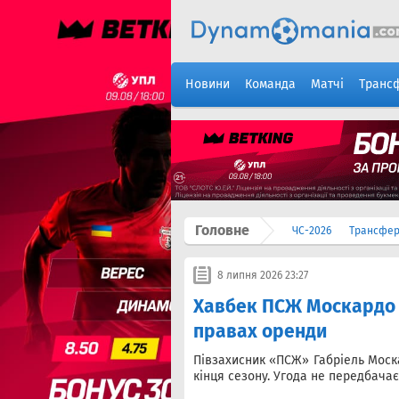
Новини
Команда
Матчі
Транс
Головне
ЧС-2026
Трансфе
8 липня 2026 23:27
Хавбек ПСЖ Москардо 
правах оренди
Півзахисник «ПСЖ» Габріель Моск
кінця сезону. Угода не передбачає