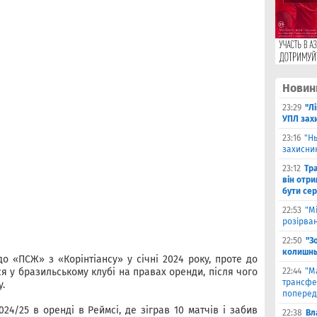
Новин
23:29
"Л
УПЛ зах
23:16
"Н
захисни
23:12
Тр
він отри
бути се
22:53
"М
розірва
22:50
"З
колишнь
о «ПСЖ» з «Корінтіансу» у січні 2024 року, проте до
 у бразильському клубі на правах оренди, після чого
22:44
"М
трансфе
.
поперед
24/25 в оренді в Реймсі, де зіграв 10 матчів і забив
22:38
Вл