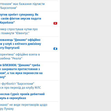
оттенхем" має бажання підписти
 "Барселони"
рутив хребет супернику. Як
 своїм фінтом змусив падати
"Карабаха"
емер спростував чутки про
 покинути "Ювентус"
хованець "Динамо" офіційно
 у клуб з елітного дивізіону
ту Португалії
іорентина" офіційно взяла в
хавбека "Реала"
ля БЛИЗНЮК: "Динамо" треба
е закривати протистояння з
хом", а так муки перенесли на
аку"
с-футболіст "Барселони"
ся про перехід до клубу МЛС
чеслав Суркіс провів дебютний
 нуль в єврокубках
онако" не веде переговорів щодо
ру Лукаку