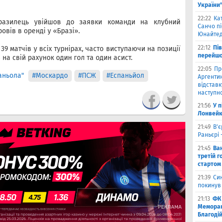
України
22:22
Ка
разилець увійшов до заявки команди на клубний
Санчо пі
ровів в оренді у «Бразі».
Юнайтед
22:12
Пі
39 матчів у всіх турнірах, часто виступаючи на позиції
перейшо
 на свій рахунок один гол та один асист.
22:05
Пр
аньола"
#Москардо
#ПСЖ
#Еспаньйол
Аргентин
відставк
наступно
21:56
У 
Лонвейк
21:49
В'є
Раньєрі 
21:45
Ва
третій г
стартом
21:39
Син
покинув
21:13
ФК 
Меморан
Благоді