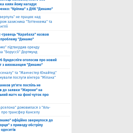
ка киян йому нагадує
енко: "Кріпиш" з ДНК "Динамо"
іверпуль" не працює над
ром захисника "Тоттенхема" та
нглії
с-гравець "Карабаха" назвав
 проблему "Динамо"
омо" підтвердив оренду
а "Боруссії" Дортмунд
б Бундесліги оголосив про новий
т з вихованцем "Динамо"
рсеналу" та "Манчестер Юнайтед"
нували послуги вінгера "Мілана"
анков уп'яте поспіль не
в до заявки "Жирони" на
ьний матч на фоні чуток про
арселона" домовилася з "Аль-
" про трансфер Канселу
инамо" офіційно звернулося до
орця" з приводу обстрілу
 одеситів