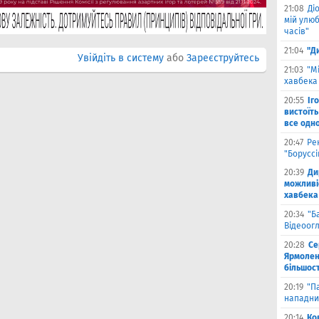
21:08
Ді
мій улюб
часів"
21:04
"Д
Увійдіть в систему
або
Зареєструйтесь
21:03
"М
хавбека 
20:55
Іг
вистоїть
все одн
20:47
Ре
"Борусс
20:39
Ди
можливі
хавбека
20:34
"Б
Відеоог
20:28
Се
Ярмоленк
більшост
20:19
"П
нападни
20:14
Ко