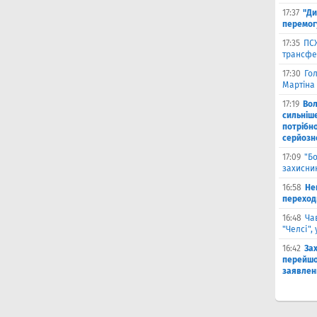
17:37
"Ди
перемог
17:35
ПСЖ
трансфе
17:30
Го
Мартіна 
17:19
Во
сильніш
потрібно
серйозн
17:09
"Б
захисник
16:58
He
переходи
16:48
Ча
"Челсі",
16:42
За
перейшо
заявлен