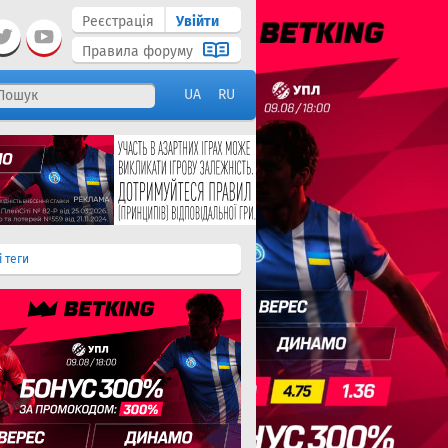
Реєстрація
Увійти
Правила форуму
UA
RU
і теги