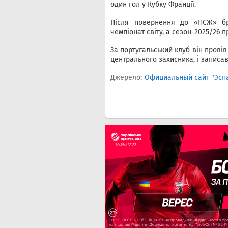
один гол у Кубку Франції.
Після повернення до «ПСЖ» б
чемпіонат світу, а сезон-2025/26 п
За португальський клуб він провів 
центрального захисника, і записав
Джерело:
Официальный сайт "Эсп