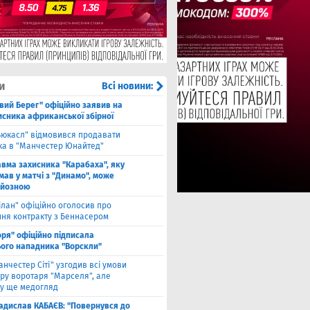
и
Всі новини:
івий Берег" офіційно заявив на
исника африканської збірної
ьюкасл" відмовився продавати
ка в "Манчестер Юнайтед"
авма захисника "Карабаха", яку
мав у матчі з "Динамо", може
рйозною
ілан" офіційно оголосив про
ння контракту з Беннасером
оря" офіційно підписала
ого нападника "Ворскли"
анчестер Сіті" узгодив всі умови
ру воротаря "Марселя", але
у ще медогляд
адислав КАБАЄВ: "Повернувся до