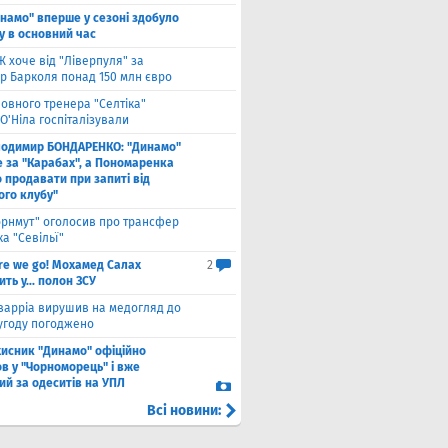
намо" вперше у сезоні здобуло
у в основний час
 хоче від "Ліверпуля" за
р Барколя понад 150 млн євро
ловного тренера "Селтіка"
О'Ніла госпіталізували
лодимир БОНДАРЕНКО: "Динамо"
е за "Карабах", а Пономаренка
 продавати при запиті від
ого клубу"
орнмут" оголосив про трансфер
а "Севільї"
re we go! Мохамед Салах
2
ть у... полон ЗСУ
варріа вирушив на медогляд до
 угоду погоджено
хисник "Динамо" офіційно
в у "Чорноморець" і вже
ий за одеситів на УПЛ
Всі новини: