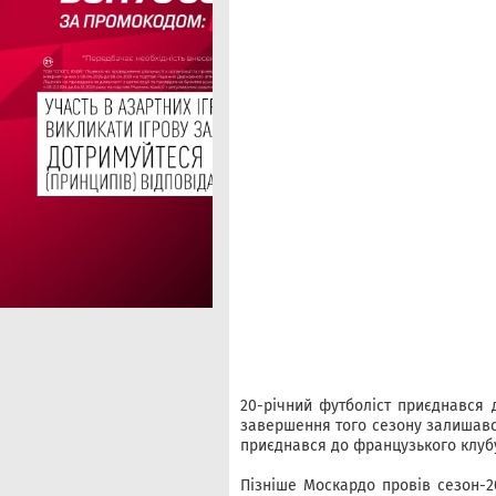
20-річний футболіст приєднався д
завершення того сезону залишався
приєднався до французького клубу
Пізніше Москардо провів сезон-20