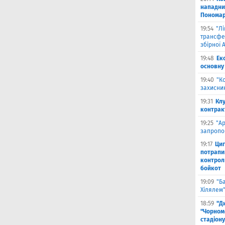
нападни
Пономар
19:54
"Л
трансфе
збірної А
19:48
Ек
основну
19:40
"К
захисник
19:31
Клу
контрак
19:25
"А
запропо
19:17
Циг
потрапи
контрол
бойкот
19:09
"Б
Хілялем
18:59
"Д
"Чорном
стадіону