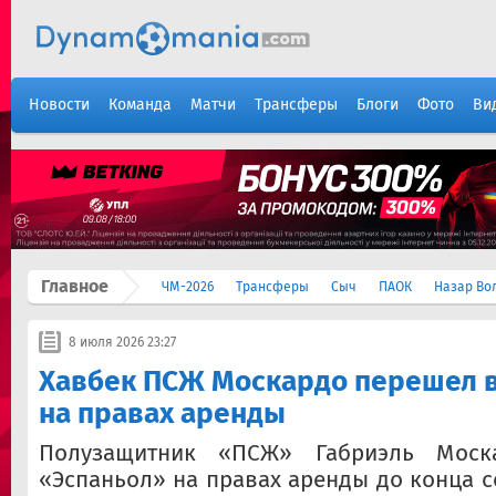
Новости
Команда
Матчи
Трансферы
Блоги
Фото
Ви
Главное
ЧМ-2026
Трансферы
Сыч
ПАОК
Назар Во
8 июля 2026 23:27
Хавбек ПСЖ Москардо перешел в
на правах аренды
Полузащитник «ПСЖ» Габриэль Мос
«Эспаньол» на правах аренды до конца с