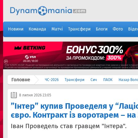
Новини
Команда
Матчі
Трансфери
Блоги
Фото
Віде
Головне
ЧС-2026
Трансфери
Сич
ПАОК
Назар Вол
8 липня 2026 23:05
”Інтер” купив Проведеля у “Лаціо
євро. Контракт із воротарем – на
Іван Проведель став гравцем "Інтера".