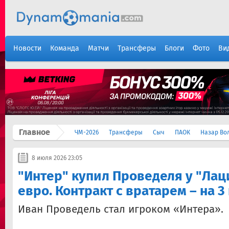
Новости
Команда
Матчи
Трансферы
Блоги
Фото
Ви
Главное
ЧМ-2026
Трансферы
Сыч
ПАОК
Назар Во
8 июля 2026 23:05
​"Интер" купил Проведеля у "Лац
евро. Контракт с вратарем – на 3
Иван Проведель стал игроком «Интера».