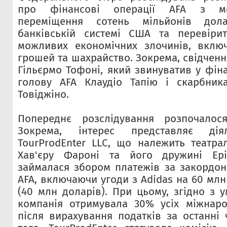
про фінансові операції AFA з ме
переміщення сотень мільйонів дола
банківській системі США та перевіри
можливих економічних злочинів, вклю
грошей та шахрайство. Зокрема, свідчен
Гільєрмо Тофоні, який звинуватив у фін
голову AFA Клаудіо Тапію і скарбника
Товіджіно.
Попереднє розслідування розпочалос
Зокрема, інтерес представляє діял
TourProdEnter LLC, що належить театр
Хав'єру Фароні та його дружині Ері
займалася збором платежів за закордо
AFA, включаючи угоди з Adidas на 60 млн
(40 млн доларів). При цьому, згідно з 
компанія отримувала 30% усіх міжнаро
після вирахування податків за останні 