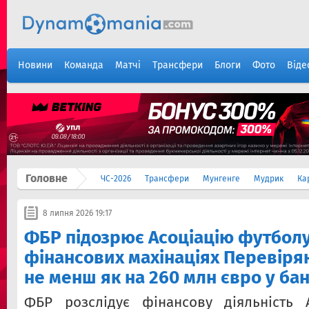
Новини
Команда
Матчі
Трансфери
Блоги
Фото
Віде
Головне
ЧС-2026
Трансфери
Мунгенге
Мудрик
Ка
8 липня 2026 19:17
ФБР підозрює Асоціацію футболу
фінансових махінаціях Перевіря
не менш як на 260 млн євро у ба
ФБР розслідує фінансову діяльність А