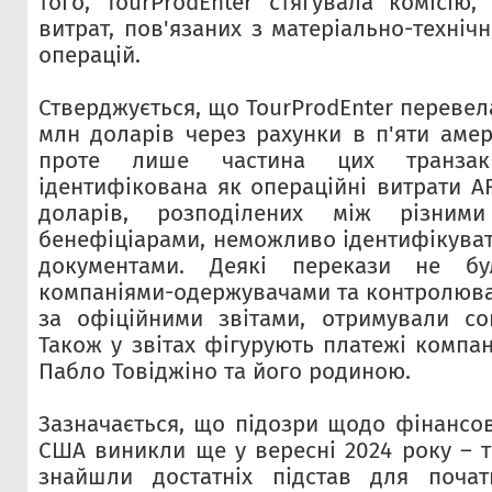
того, TourProdEnter стягувала комісію,
витрат, пов'язаних з матеріально-техні
операцій.
Стверджується, що TourProdEnter переве
млн доларів через рахунки в п'яти амер
проте лише частина цих транза
ідентифікована як операційні витрати A
доларів, розподілених між різним
бенефіціарами, неможливо ідентифікуват
документами. Деякі перекази не бул
компаніями-одержувачами та контролювал
за офіційними звітами, отримували со
Також у звітах фігурують платежі компан
Пабло Товіджіно та його родиною.
Зазначається, що підозри щодо фінансов
США виникли ще у вересні 2024 року – т
знайшли достатніх підстав для почат