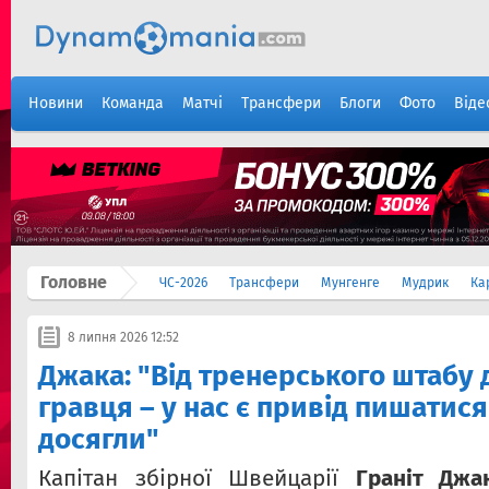
Новини
Команда
Матчі
Трансфери
Блоги
Фото
Віде
Головне
ЧС-2026
Трансфери
Мунгенге
Мудрик
Ка
8 липня 2026 12:52
Джака: "Від тренерського штабу 
гравця – у нас є привід пишатися
досягли"
Капітан збірної Швейцарії
Граніт Джа