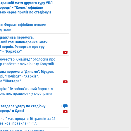
втрашній матч другого туру УПЛ
рець" - "Колос" офіційно
но через приліт по стадіону в
єго Форлан офіційно очолив
Уругваю
дважлива перемога,
ьний гол Пономаренка, матч
і нервів. Репортаж про гру
" - "Карабах"
анчестер Юнайтед" оголосив про
р хавбека з чемпіонату Колумбії
рша перемога "Динамо", Мудрик
рі, "Полісся" - "Харків",
во "Шахтаря"
орім: "Ти зобов'язаний боротися
онство, працюючи у клубі рівня
"
 завдала удару по стадіону
1
орець" в Одесі
елсі" має продати 16 гравців за 25
рез нові правила ФІФА