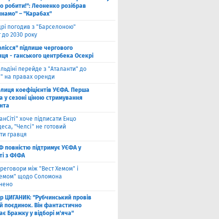
о робити!": Леоненко розібрав
инамо" – "Карабах"
рі погодив з "Барселоною"
 до 2030 року
олісся" підпише чергового
ця - ганського центрбека Осекрі
льдіні перейде з "Аталанти" до
і" на правах оренди
блиця коефіцієнтів УЄФА. Перша
а у сезоні ціною стримування
нта
анСіті" хоче підписати Енцо
еса, "Челсі" не готовий
ти гравця
Ф повністю підтримує УЄФА у
ті з ФІФА
реговори між "Вест Хемом" і
хемом" щодо Соломона
нено
ор ЦИГАНИК: "Рубчинський провів
й поєдинок. Він фантастично
є Бражку у відборі м'яча"