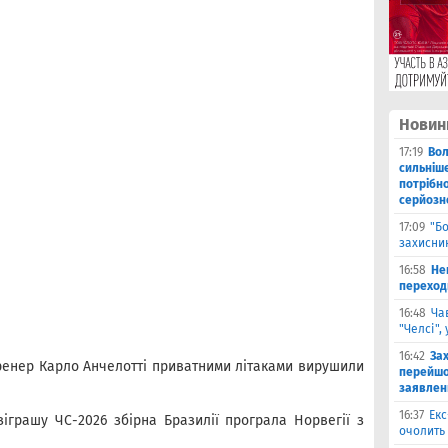
Новин
17:19
Во
сильніш
потрібно
серйозн
17:09
"Б
захисник
16:58
He
переходи
16:48
Ча
"Челсі",
16:42
За
тренер Карло Анчелотті приватними літаками вирушили
перейшо
заявлен
16:37
Екс
зіграшу ЧС-2026 збірна Бразилії програла Норвегії з
очолить 