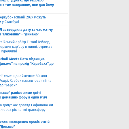
сперт: "Думаю, що Герреро
я з тим завданням, яке дав йому
еркубок Іспанії-2027 можуть
 у Стамбулі
Л затвердила дату та час матчу
у "Буковина" - "Динамо"
глійський арбітр Ентоні Тейлор,
ершив кар'єру в липні, отримав
 Туреччині
otball Meets Data підвищив
Динамо" на прохід "Карабаха" до
іті" хоче щонайменше 80 млн
 Родрі. Хавбек налаштований на
до "Барси"
намо" раніше лише двічі
о домашню фору в один м'яч
Ж допускає догляд Сафонова чи
через рік на тлі трансферу
кола Шапаренко провів 250-й
 "Динамо"