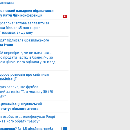
лаховича
раїнський нападник відзначився
у матчі Ліги конференцій
рселона" готова заплатити за
охи більше 45 млн євро -
" називає вищу ціну
оря" підписала бразильського
ка Італо
А перевірить, чи не намагався
о продати частку в бізнесі ЧС за
ою ціною. Його оцінили у 20 млрд
оров розповів про свій план
мобілізації
улз заявив, що футбол
ий за теніс: "Там можна у 50 і 70
ати"
-динамівець Шулянський
статус вільного агента
к особисто зателефонував Родрі
нав його обрати "Барсу"
паренко? За 1,5 мільйона треба
1