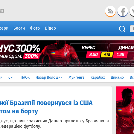
фери
Блоги
Фото
Відео
ри
Сич
ПАОК
Назар Волошин
Мунгенге
Карабах
Динамо
Вс
ної Бразилії повернувся із США
том на борту
жує, що лише захисник Даніло прилетів у Бразилію зі
Федерацією футболу.