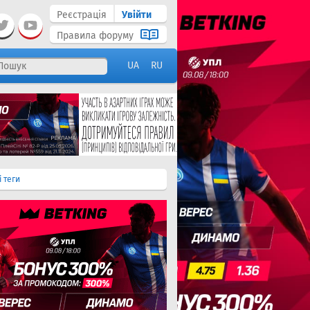
Реєстрація
Увійти
Правила форуму
UA
RU
і теги