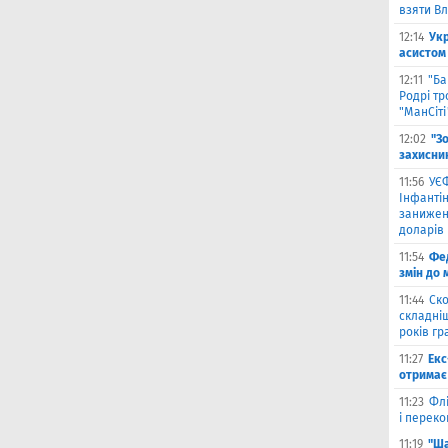
взяти В
12:14
Ук
асистом 
12:11
"Ба
Родрі тр
"МанСіті
12:02
"З
захисни
11:56
УЄФ
Інфантін
занижен
доларів
11:54
Фед
змін до 
11:44
Ско
складніш
років гр
11:27
Екс
отримає 
11:23
Флі
і переко
11:19
"Ша