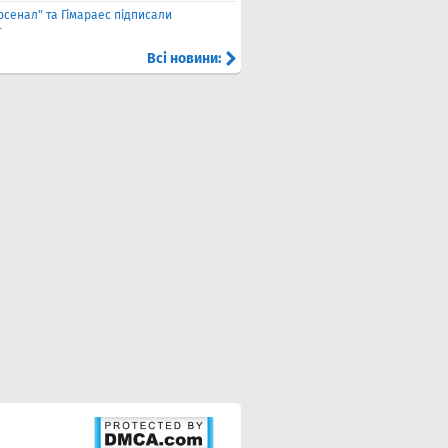
рсенал" та Гімараес підписали
т
Всі новини: