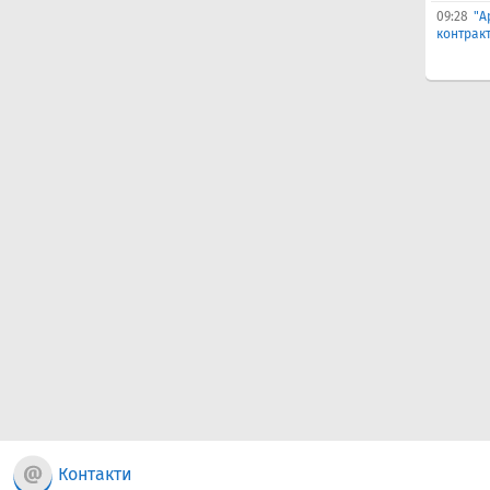
09:28
"А
контрак
Контакти