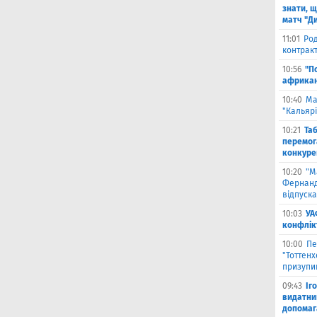
знати, щ
матч "Д
11:01
Род
контракт
10:56
"П
африкан
10:40
Ма
"Кальяр
10:21
Та
перемог
конкуре
10:20
"М
Фернанд
відпуска
10:03
УА
конфлік
10:00
Пе
"Тоттен
призупи
09:43
Іг
видатни
допомага