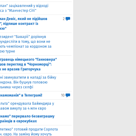
лан" зацікавлений у відході
а з "Манчестер Сіті"
ан Девіс, який не підійшов
2
, підпише контракт із
ією"
езидент "Баварії" дорікнув
ундесліги в тому, що вони не
ють чемпіонат за кордоном за
ою турне
гравець німецького "Ганновера"
шов перегляд в "Чорноморці":
к не вразив Григорчука
ні звинуватили в нападі за бійку
ондона. Він буцнув головою
льника через селфі
намоманія" в Телеграмі!
10
ельта" орендувала Байиндира у
авом викупу за 4 млн євро
инамо" перервало безвиграшну
раїнців в єврокубках
тлетико" готовий продати Сорлота
н. євро. На заміну йому хочуть