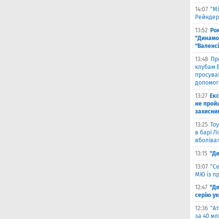
14:07
"Мі
Рейндерс
13:52
Ром
"Динамо"
"Валенс
13:48
Пр
клубам Б
просува
допомог
13:27
Екс
не прой
захисни
13:25
Тоу
в барі Л
вболіва
13:15
"Ди
13:07
"С
МЮ із пр
12:47
"Д
серію ук
12:36
"А
за 40 мл