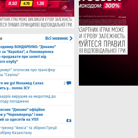
и
Всі новини:
лодимир БОНДАРЕНКО: "Динамо"
е за "Карабах", а Пономаренка
 продавати при запиті від
ого клубу"
орнмут" оголосив про трансфер
а "Севільї"
re we go! Мохамед Салах
2
ть у... полон ЗСУ
варріа вирушив на медогляд до
 угоду погоджено
хисник "Динамо" офіційно
в у "Чорноморець" і вже
ий за одеситів на УПЛ
-тренер "Аякса" та збірної Греції
збірну Казахстану