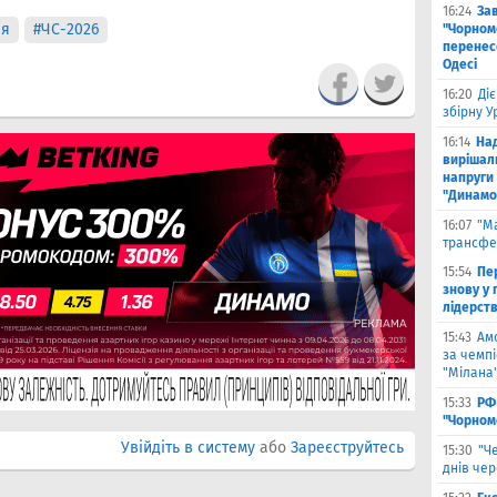
16:24
За
ія
#ЧС-2026
"Чорномо
перенесе
Одесі
16:20
Ді
збірну 
16:14
На
вирішал
напруги 
"Динамо
16:07
"М
трансфе
15:54
Пе
знову у г
лідерст
15:43
Ам
за чемпі
"Мілана
15:33
РФ
"Чорном
Увійдіть в систему
або
Зареєструйтесь
15:30
"Ч
днів че