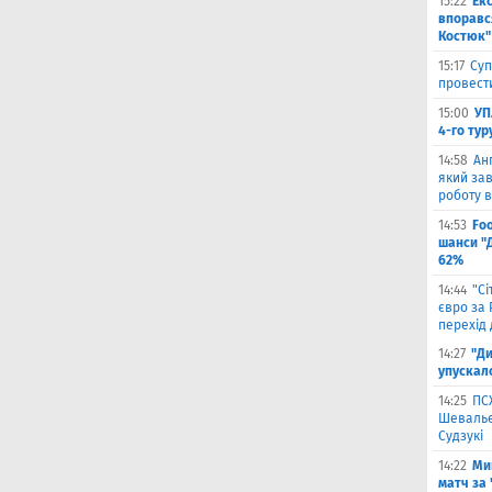
15:22
Ек
впоравс
Костюк"
15:17
Суп
провести
15:00
УП
4-го тур
14:58
Ан
який зав
роботу в
14:53
Fo
шанси "
62%
14:44
"С
євро за
перехід 
14:27
"Ди
упускал
14:25
ПС
Шевальє 
Судзукі
14:22
Ми
матч за