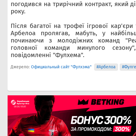
погодився на трирічний контракт, який ді
року.
Після багатої на трофеї ігрової кар'єр
Арбелоа пролягав, мабуть, у найбільш
починаючи з молодіжних команд "Реа
головної команди минулого сезону
повідомленні "Фулхема".
Джерело:
Официальный сайт "Фулхэма"
#Арбелоа
#Фулг