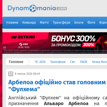
Новини
Команда
Матчі
Трансфери
Блоги
Фото
Віде
Головне
ЧС-2026
Трансфери
Сич
ПАОК
Назар Вол
8 липня 2026 08:49
Арбелоа офіційно став головним
"Фулхема"
Англійський "Фулхем" на офіційному с
призначення
Альваро Арбелоа
на по