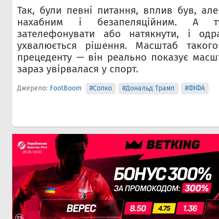
Так, були певні питання, вплив був, ал
нахабним і безапеляційним. А 
зателефонувати або натякнути, і од
ухвалюється рішення. Масштаб такого
прецеденту — він реально показує масш
зараз увірвалася у спорт.
Джерело:
FootBoom
#Сопко
#Дональд Трамп
#ФІФА