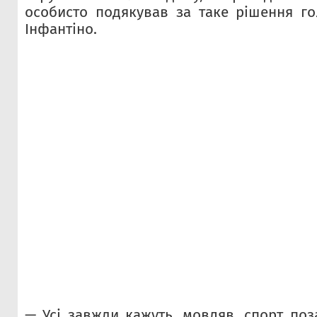
особисто подякував за таке рішення г
Інфантіно.
— Усі завжди кажуть, мовляв, спорт поз