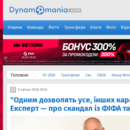
Новини
Команда
Матчі
Трансфери
Блоги
Фото
Віде
Головне
ЧС-2026
Трансфери
Сич
ПАОК
Назар Вол
6 липня 2026 16:53
"Одним дозволять усе, інших кар
Експерт — про скандал із ФІФА т