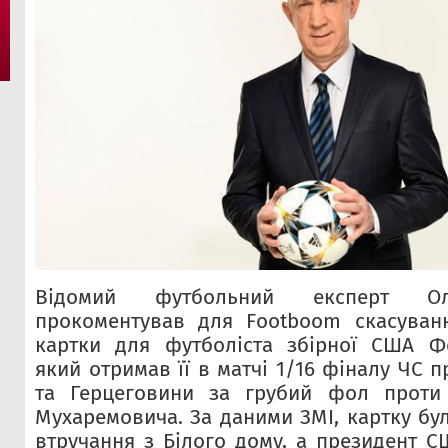
Відомий футбольний експерт Ол
прокоментував для Footboom скасуван
картки для футболіста збірної США Фо
який отримав її в матчі 1/16 фіналу ЧС п
та Герцеговини за грубий фол проти 
Мухаремовича. За даними ЗМІ, картку бу
втручання з Білого дому, а президент 