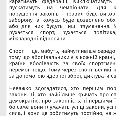
каратимуть федерації, виключатимуть 
пускатимуть на чемпіонати. Для 
порушення законів і правил буде викори
заборону, а комусь буде дозволено обх
або для них будуть інші тлумачення. 
рухається спорт, рухається політик
міжнародні відносини.
Спорт — це, мабуть, найчутливіше середов
тому що вболівальники є в кожній країні
країни вболівають за своїх спортсмені
перемог тощо. Тому через спорт великі к
за допомогою ядерної зброї, диктувати с
Неважко здогадатися, хто першим пор
закони. Ті, хто найбільше кричать про с
демократію, про законність, ті першими 
бо саме вони тлумачать усі ці закони, усі 
сила, і вони це робитимуть постійно, на 