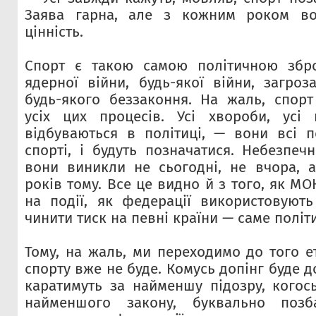
Заява гарна, але з кожним роком во
цінність.
Спорт є такою самою політичною збро
ядерної війни, будь-якої війни, загроз
будь-якого беззаконня. На жаль, спорт
усіх цих процесів. Усі хвороби, усі 
відбуваються в політиці, — вони всі 
спорті, і будуть позначатися. Небезпеч
вони виникли не сьогодні, не вчора, а
років тому. Все це видно й з того, як МО
на події, як федерації використовуют
чинити тиск на певні країни — саме політ
Тому, на жаль, ми переходимо до того е
спорту вже не буде. Комусь допінг буде д
каратимуть за найменшу підозру, кого
найменшого закону, буквально позба