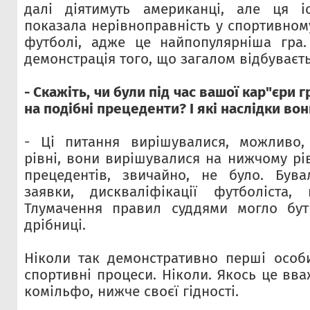
далі діятимуть американці, але ця і
показала нерівноправність у спортивному
футболі, адже це найпопулярніша гра
демонстрація того, що загалом відбуваєтьс
- Скажіть, чи були під час вашої кар"єри 
на подібні прецеденти? І які наслідки во
- Ці питання вирішувалися, можливо,
рівні, вони вирішувалися на нижчому рів
прецедентів, звичайно, не було. Бува
заявки, дискваліфікації футболіста,
Тлумачення правил суддями могло бут
дрібниці.
Ніколи так демонстративно перші особ
спортивні процеси. Ніколи. Якось це вв
комільфо, нижче своєї гідності.