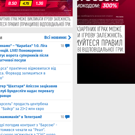
и
Всі новини:
инамо" – "Карабах" 1:0. Ліга
18
нцій. LIVE! Пономаренко
тує ворота суперників після
атчевої посухи
арса" практично відмовилася від
са. Форвард залишиться в
о"
нгер "Шахтаря" Аліссон зацікавив
клуб Бундесліги надає перевагу
гравцю
арсель" продасть центрбека
 "Байєр" за 23+2 млн євро
намоманія" в Телеграмі!
10
дрі погодив контракт з "Барсою" -
томився чекати на "Реал".
і скоро зв'яжуться з "Сіті" щодо