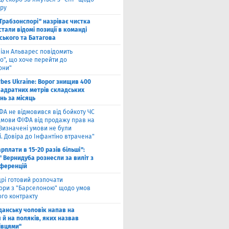
ру
"Трабзонспорі" назріває чистка
стали відомі позиції в команді
ського та Батагова
ліан Альварес повідомить
о", що хоче перейти до
они"
rbes Ukraine: Ворог знищив 400
вадратних метрів складських
нь за місяць
ФА не відмовився від бойкоту ЧС
ідмови ФІФА від продажу прав на
"Визначені умови не були
. Довіра до Інфантіно втрачена"
арплати в 15-20 разів більші":
 Вернидуба рознесли за виліт з
нференцій
рі готовий розпочати
ори з "Барселоною" щодо умов
ого контракту
Гданську чоловік напав на
 й на поляків, яких назвав
івцями"