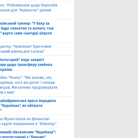
вен: "Побоювання щодо боротьби
вання для "Ньюкасла" цілком
"
аїнський тренер: "У Баку за
 буде спекотно та волого, тож
 варто саме сьогодні зіграти
"
рагер: "Чемпіонат Туреччини -
зький рівень для Салаха"
алатасарай" веде закриті
ори щодо трансферу хавбека
України
вбек "Реала": "Ми знаємо, хто
урінью, чого він досяг і скільки
виграв. Ми хочемо продовжувати
и з ним"
ербайджанська преса порадила
"Карабаха", як обіграти
"
ло Муані пішов на фінансові
и задля повернення в "Ювентус"
лишній півзахисник "Карабаха":
у протистоянні з "Динамо"