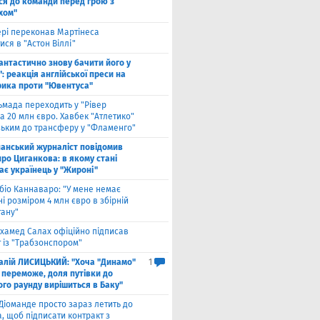
ся до команди перед грою з
хом"
рі переконав Мартінеса
ся в "Астон Віллі"
антастично знову бачити його у
: реакція англійської преси на
рика проти "Ювентуса"
ьмада переходить у "Рівер
а 20 млн євро. Хавбек "Атлетико"
зьким до трансферу у "Фламенго"
панський журналіст повідомив
ро Циганкова: в якому стані
ає українець у "Жироні"
біо Каннаваро: "У мене немає
і розміром 4 млн євро в збірній
тану"
хамед Салах офіційно підписав
 із "Трабзонспором"
талій ЛИСИЦЬКИЙ: "Хоча "Динамо"
1
 переможе, доля путівки до
ого раунду вирішиться в Баку"
Діоманде просто зараз летить до
, щоб підписати контракт з