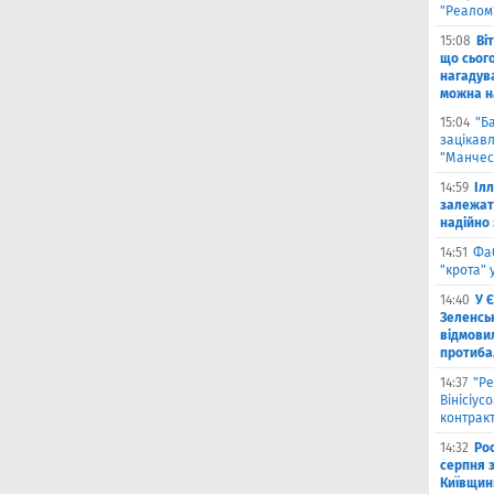
"Реалом
15:08
Ві
що сьог
нагадува
можна на
15:04
"Б
зацікав
"Манчес
14:59
Іл
залежат
надійно 
14:51
Фа
"крота" 
14:40
У 
Зеленсь
відмови
протиба
14:37
"Ре
Вінісіус
контрак
14:32
Рос
серпня 
Київщин