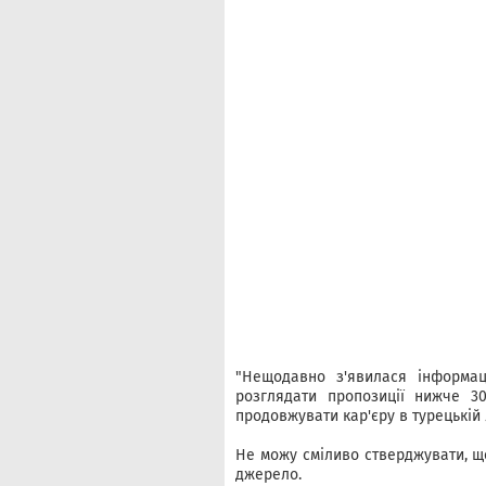
"Нещодавно з'явилася інформац
розглядати пропозиції нижче 3
продовжувати кар'єру в турецькій л
Не можу сміливо стверджувати, що
джерело.