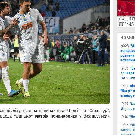
Новин
20:28
"Д
конфере
розпеча
чотирим
19:50
"Б
Альваре
"Атлетик
19:30
Ві
"Баєр": 
іншому 
19:25
"М
Медіну в
 спеціалізується на новинах про "Челсі" та "Страсбур",
орварда "Динамо"
Матвія Пономаренка
у французький
19:16
"Ди
19:06
Ро
хавбек в
Каталонц