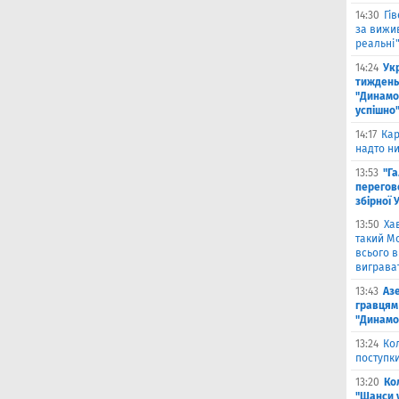
14:30
Гі
за вижи
реальні
14:24
Укр
тиждень
"Динамо"
успішно
14:17
Кар
надто ни
13:53
"Г
перегов
збірної 
13:50
Ха
такий Мо
всього 
виграват
13:43
Аз
гравцям 
"Динамо
13:24
Ко
поступк
13:20
Ко
"Шанси 