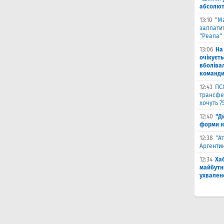
абсолют
13:10
"М
заплатит
"Реала"
13:06
На
очікуєт
вболіва
команд
12:43
ПС
трансфер
хочуть 7
12:40
"Д
форми н
12:38
"А
Аргентин
12:34
Ха
майбутн
ухвален