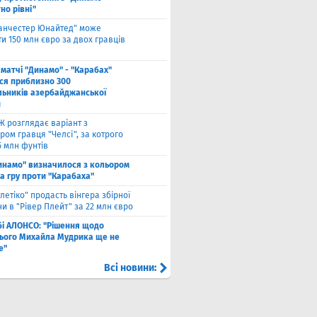
но рівні"
анчестер Юнайтед" може
и 150 млн євро за двох гравців
 матчі "Динамо" - "Карабах"
ься приблизно 300
льників азербайджанської
и
Ж розглядає варіант з
ом гравця "Челсі", за котрого
5 млн фунтів
инамо" визначилося з кольором
а гру проти "Карабаха"
тлетіко" продасть вінгера збірної
и в "Рівер Плейт" за 22 млн євро
бі АЛОНСО: "Рішення щодо
ього Михайла Мудрика ще не
е"
Всі новини: