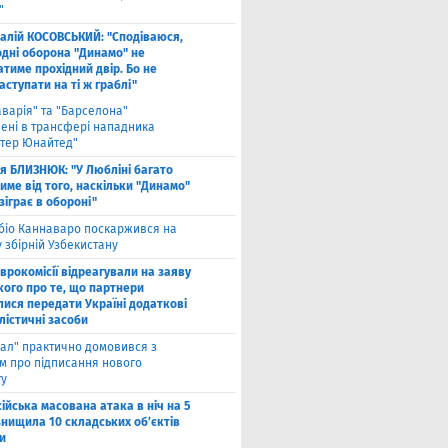
"
талій КОСОВСЬКИЙ: "Сподіваюся,
одні оборона "Динамо" не
тиме прохідний двір. Бо не
ступати на ті ж граблі"
аварія" та "Барселона"
лені в трансфері нападника
тер Юнайтед"
ля БЛИЗНЮК: "У Любліні багато
име від того, наскільки "Динамо"
зіграє в обороні"
біо Каннаваро поскаржився на
у збірній Узбекистану
Єврокомісії відреагували на заяву
кого про те, що партнери
лися передати Україні додаткові
лістичні засоби
ал" практично домовився з
ом про підписання нового
ту
ійська масована атака в ніч на 5
знищила 10 складських об’єктів
и