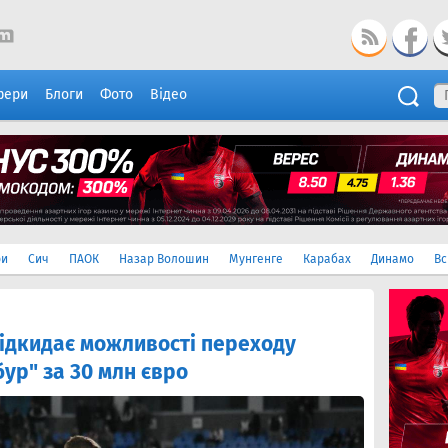
фери
Блоги
Фото
Відео
ри
Сич
ПАОК
Назар Волошин
Мунгенге
Карабах
Динамо
Вс
ідкидає можливості переходу
ур" за 30 млн євро