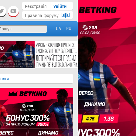
Реєстрація
Увійти
Правила форуму
UA
RU
і теги