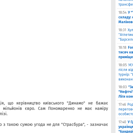
трансфе
18:54
У 
складу: 
Малiнов
18:31
Ху
"Атлетик
"Барсел
18:18
Fo
тисяч к
приміще
18:05
УЄ
після в
турнір: 
виконані
18:03
"З
"Нефтчі"
Ліги ко
ія, що керівництво київського "Динамо" не бажає
17:46
Род
0 мільйонів євро. Сам Пономаренко не має наміру
перегов
ізі.
особист
17:40
У 
 з такою сумою угода не для "Страсбура", - зазначає
українця
"бандер