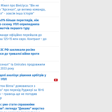
 Мікел про Вінісіуса: "Він не
 "Арсенал", це велика команда,
л" - зовсім інша історія"
40% більше переглядів, ніж
о сезону. УПЛ оприлюднила
 матчів першого туру
оманде офіційно перейшов до
за 125+15 млн євро. Контракт – до
МЗС РФ закликали росіян
ся до тривалої війни проти
сенал" та Emirates продовжили
 2033 року
цолі аналізує рішення арбітрів у
і УПЛ
стон Вілла" домовилася з
о" про перехід Руджері за 18+6
о – гравець ще не погодив
р
ас уже стати справжніми
и": легенда "Динамо" жорстко