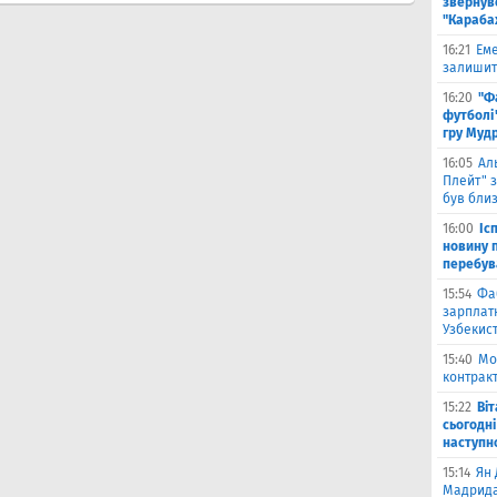
звернув
"Караба
16:21
Еме
залишити
16:20
"Ф
футболі"
гру Муд
16:05
Ал
Плейт" з
був бли
16:00
Іс
новину п
перебув
15:54
Фа
зарплатн
Узбекис
15:40
Мо
контракт
15:22
Ві
сьогодні
наступн
15:14
Ян 
Мадрида