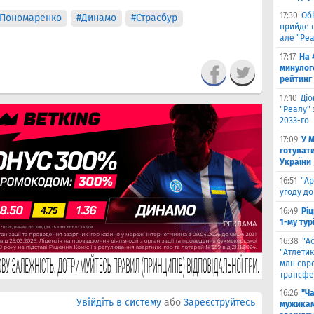
17:30
Обі
 Пономаренко
#Динамо
#Страсбур
прийде в
але "Реа
17:17
На 
минулог
рейтинг
17:10
Ді
"Реалу" 
2033-го
17:09
У 
готувати
України
16:51
"Ар
угоду до
16:49
Ріц
1-му тур
16:38
"А
"Атлетик
млн євр
трансфе
16:26
"Ч
Увійдіть в систему
або
Зареєструйтесь
мужикам