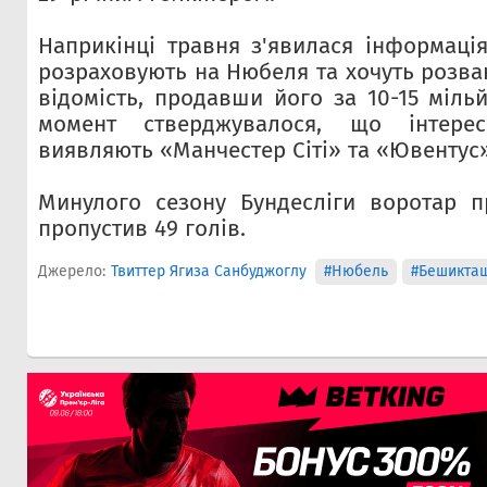
Наприкінці травня з'явилася інформаці
розраховують на Нюбеля та хочуть розва
відомість, продавши його за 10-15 міль
момент стверджувалося, що інтере
виявляють «Манчестер Сіті» та «Ювентус»
Минулого сезону Бундесліги воротар п
пропустив 49 голів.
Джерело:
Твиттер Ягиза Санбуджоглу
#Нюбель
#Бешикта