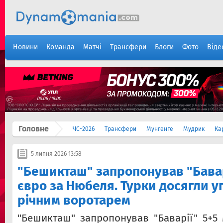
Новини
Команда
Матчі
Трансфери
Блоги
Фото
Віде
Головне
ЧС-2026
Трансфери
Мунгенге
Мудрик
Ка
5 липня 2026 13:58
"Бешикташ" запропонував "Бавар
євро за Нюбеля. Турки досягли уг
річним воротарем
"Бешикташ" запропонував "Баварії" 5+5 